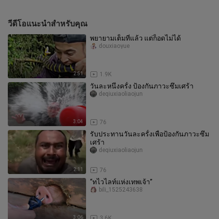
วีดีโอแนะนำสำหรับคุณ
พยายามเต็มที่แล้ว แต่ก็อดไม่ได้
douxiaoyue
2:51
1.9K
วันละหนึ่งครั้ง ป้องกันภาวะซึมเศร้า
deqiuxiaoliaojun
3:04
76
รับประทานวันละครั้งเพื่อป้องกันภาวะซึม
เศร้า
deqiuxiaoliaojun
2:11
76
“ทไวไลท์แห่งเทพเจ้า”
bili_1525243638
3:06
3.6K