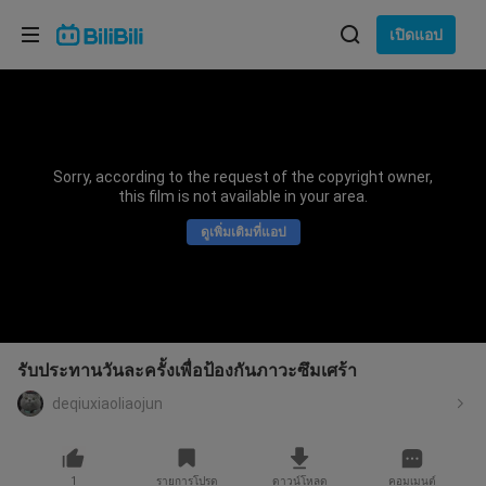
เลือกภาษา
เปิดแอป
English
ภาษา: ภาษาไทย
ภาษาไทย
Sorry, according to the request of the copyright owner,
เข้าสู่
this film is not available in your area.
Tiếng Việt
ระบบ
ดูเพิ่มเติมที่แอป
Bahasa Indonesia
Bahasa Melayu
รับประทานวันละครั้งเพื่อป้องกันภาวะซึมเศร้า
deqiuxiaoliaojun
1
รายการโปรด
ดาวน์โหลด
คอมเมนต์