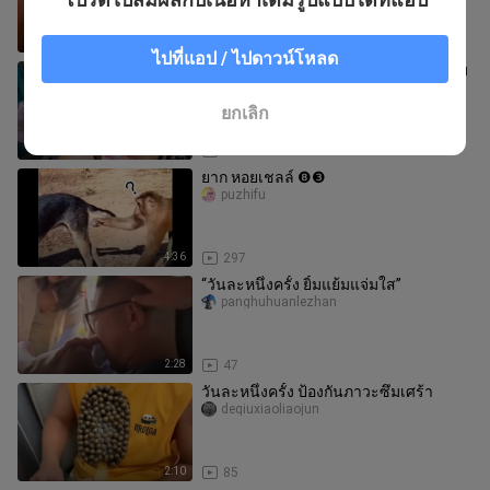
3:11
81
ไปที่แอป / ไปดาวน์โหลด
รับประทานวันละครั้งเพื่อป้องกันภาวะซึม
เศร้า
deqiuxiaoliaojun
ยกเลิก
2:40
1.1K
ยาก หอยเชลล์ ❽❸
puzhifu
4:36
297
“วันละหนึ่งครั้ง ยิ้มแย้มแจ่มใส”
panghuhuanlezhan
2:28
47
วันละหนึ่งครั้ง ป้องกันภาวะซึมเศร้า
deqiuxiaoliaojun
2:10
85