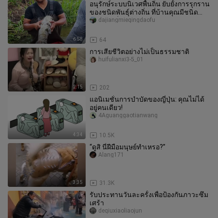
อนุรักษ์ระบบนิเวศพื้นถิ่น ยับยั้งการรุกราน
ของชนิดพันธุ์ต่างถิ่น ที่บ้านคุณมีชนิด
พันธุ์ต่างถิ่นรุกราน
dajiangmieqingdaofu
6:58
64
การเสียชีวิตอย่างไม่เป็นธรรมชาติ
huifulianxi3-5_01
2:15
202
แอนิเมชั่นการบำบัดของญี่ปุ่น: คุณไม่ได้
อยู่คนเดียว!
4Aguanggaotianwang
4:34
10.5K
“ดูสิ นี่ฝีมือมนุษย์ทำเหรอ?”
Alang171
3:35
31.3K
รับประทานวันละครั้งเพื่อป้องกันภาวะซึม
เศร้า
deqiuxiaoliaojun