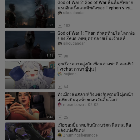
God of War 2: God of War ฟื้นคืนชีพจาก
นรกอีกครั้งและมีพลังของ Typhon ราชา
แห่ง*ว์ประหลาด!
sikoudandan
3:22
102
God of War 1: Titan ตัวสุดท้ายในโลก พ่อ
ของ Zeus เทพบุตร กลายเป็นเจ้าเล่ห์
จริงๆ!
sikoudandan
3:21
80
คุยเรื่องความสูงกับเพื่อนต่างชาติ ตอนที่ 1
[ vrchat ภาษาญี่ปุ่น ]
-yujiang-
5:01
64
ทั้งเมืองล่มสลาย! วิ่งแข่งกับซอมบี้ มุ่งหน้า
สู่เที่ยวบินสุดท้ายก่อนวันสิ้นโลก!
mose_bowers_02_02
2:43
25
เมื่อซอมบี้มาพบกับนักรบวัตถุ นี่แหละคือ
พลังแห่งสีแดง!
Zhumingshenjingge