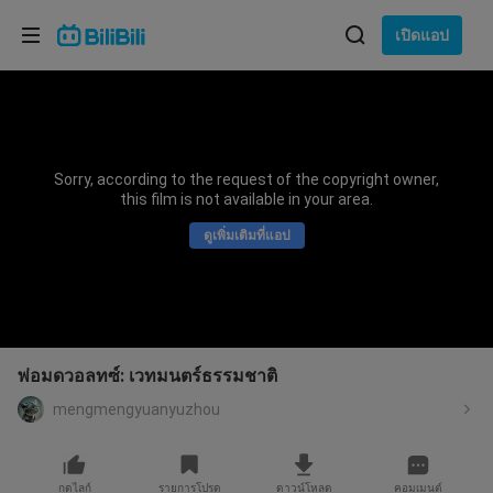
เลือกภาษา
เปิดแอป
English
ภาษา: ภาษาไทย
ภาษาไทย
Sorry, according to the request of the copyright owner,
เข้าสู่
this film is not available in your area.
Tiếng Việt
ระบบ
ดูเพิ่มเติมที่แอป
Bahasa Indonesia
Bahasa Melayu
พ่อมดวอลทซ์: เวทมนตร์ธรรมชาติ
mengmengyuanyuzhou
กดไลก์
รายการโปรด
ดาวน์โหลด
คอมเมนต์