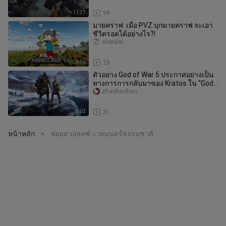
11:37
99
มายคราฟ: เมื่อ PVZ บุกมายคราฟ จะเอา
ชีวิตรอดได้อย่างไร?!
shenjiei
6:56
25
ตัวอย่าง God of War 5 ประกาศอย่างเป็น
ทางการการกลับมาของ Kratos ใน "God
of War: Ragnarok" Atreus เติบ
zhaohaohao
3:02
31
หน้าหลัก
พ่อมดวอลทซ์: เวทมนตร์ธรรมชาติ
>