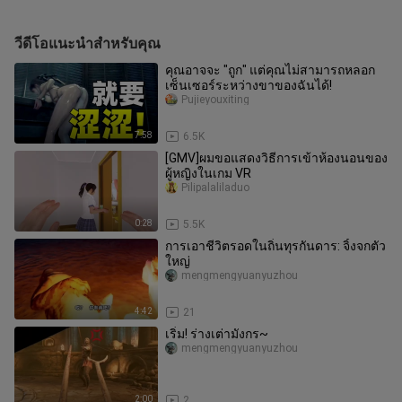
วีดีโอแนะนำสำหรับคุณ
คุณอาจจะ "ถูก" แต่คุณไม่สามารถหลอก
เซ็นเซอร์ระหว่างขาของฉันได้!
Pujieyouxiting
7:58
6.5K
[GMV]ผมขอแสดงวิธีการเข้าห้องนอนของ
ผู้หญิงในเกม VR
Pilipalaliladuo
0:28
5.5K
การเอาชีวิตรอดในถิ่นทุรกันดาร: จิ้งจกตัว
ใหญ่
mengmengyuanyuzhou
4:42
21
เริ่ม! ร่างเต่ามังกร~
mengmengyuanyuzhou
2:00
2