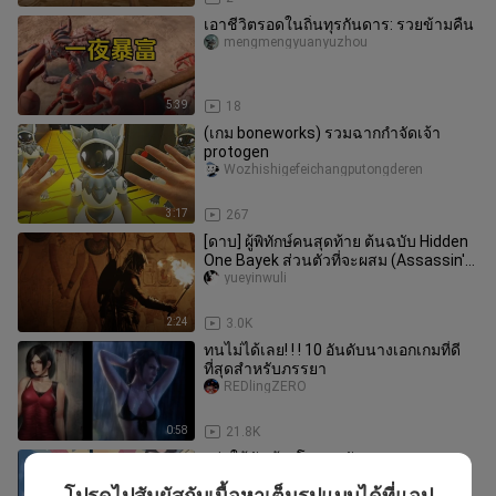
เอาชีวิตรอดในถิ่นทุรกันดาร: รวยข้ามคืน
mengmengyuanyuzhou
5:39
18
(เกม boneworks) รวมฉากกำจัดเจ้า
protogen
Wozhishigefeichangputongderen
3:17
267
[ดาบ] ผู้พิทักษ์คนสุดท้าย ต้นฉบับ Hidden
One Bayek ส่วนตัวที่จะผสม (Assassin's
Creed)
yueyinwuli
2:24
3.0K
ทนไม่ได้เลย! ! ! 10 อันดับนางเอกเกมที่ดี
ที่สุดสำหรับภรรยา
REDlingZERO
0:58
21.8K
อย่าให้ฉันต้องโทรหาฉัน
Nandaoyueyuebukeai
โปรดไปสัมผัสกับเนื้อหาเต็มรูปแบบได้ที่แอป