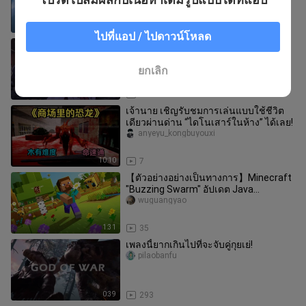
7:25
108
ไปที่แอป / ไปดาวน์โหลด
[vrchat] loli ต่างประเทศสุดน่ารัก คอนท
ราสต์มหาศาล ภาษาน่าทึ่ง
xingyunhuahuaxd
ยกเลิก
1:00
90
เจ้านาย เชิญรับชมการเล่นแบบใช้ชีวิต
เดียวผ่านด่าน “ไดโนเสาร์ในห้าง” ได้เลย!
anyeyu_kongbuyouxi
10:10
7
【ตัวอย่างอย่างเป็นทางการ】Minecraft
"Buzzing Swarm" อัปเดต Java
Edition/Bedrock Edition พร้อมให้เล่นแ
wuguangyao
1:31
35
เพลงนี้ยากเกินไปที่จะจับคู่กุยเย่!
pilaobanfu
0:39
293