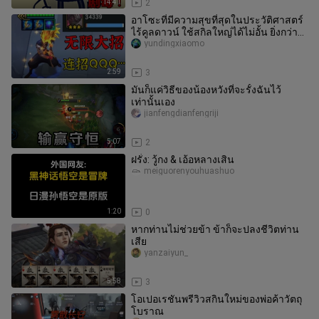
14:41
2
อาโซะที่มีความสุขที่สุดในประวัติศาสตร์
ไร้คูลดาวน์ ใช้สกิลใหญ่ได้ไม่อั้น ยิ่งกว่า
โนบิตะเสียอีก!
yundingxiaomo
2:59
3
มันก็แค่วิธีของน้องหวังที่จะรั้งฉันไว้
เท่านั้นเอง
jianfengdianfengriji
5:07
2
ฝรั่ง: วู้กง & เอ้อหลางเสิน
meiguorenyouhuashuo
1:20
0
หากท่านไม่ช่วยข้า ข้าก็จะปลงชีวิตท่าน
เสีย
yanzaiyun_
5:58
3
โอเปอเรชันพรีวิวสกินใหม่ของพ่อค้าวัตถุ
โบราณ