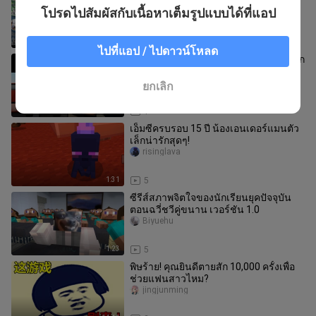
ของแต่ละคนช่างหลากหลายแปลก
โปรดไปสัมผัสกับเนื้อหาเต็มรูปแบบได้ที่แอป
ประหลาด
youxue_exe
1:01
1
ไปที่แอป / ไปดาวน์โหลด
GTA “พระเอกโดดจากรถ” ใครทนกระแทก
กว่ากัน? เคลาด์บอกว่าฉันไม่โดด!
ประวัติศาสตร์การพัฒนาระบบฟิสิกส์ขอ
yuzhouyuangame
ยกเลิก
งก
7:40
1
เอ็มซีครบรอบ 15 ปี น้องเอนเดอร์แมนตัว
เล็กน่ารักสุดๆ!
risinglava
1:31
5
ซีรีส์สภาพจิตใจของนักเรียนยุคปัจจุบัน
ตอนฉวี่ชวีคู่ขนาน เวอร์ชัน 1.0
Biyuehu
1:23
5
พิษร้าย! คุณยินดีตายสัก 10,000 ครั้งเพื่อ
ช่วยแฟนสาวไหม?
jingjunming