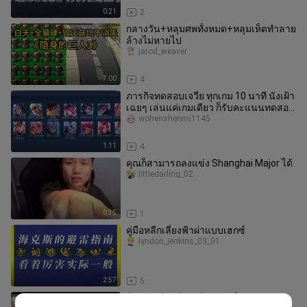
0:21
2
กลางวัน+หลุมศพทั้งหมด+หลุมเห็ดทำลาย
ล้างไม่หายไป
jarod_weaver
7:00
4
ภารกิจทดสอบเจวี๋ย ทุกเกม 10 นาที นั่งเฝ้า
เฉยๆ เล่นแค่เกมเดียว ก็รับคะแนนทดสอบ
2 แต้ม พร้อมกล่องสกินร
wohenshenmi1145
1:11
4
คุณก็สามารถลงแข่ง Shanghai Major ได้
littledarling_02
0:35
1
คู่มือหลีกเลี่ยงฟ้าผ่าแบบเฮกซ์
lyndon_jenkins_03_01
2:57
6
ห้องพักเดียวมีชาวต้นฉบับสี่คน แต่ XP