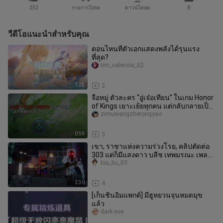
252
รายการโปรด
ดาวน์โหลด
8
วีดีโอแนะนำสำหรับคุณ
ตอนไหนที่ตัวเอกแสดงพลังได้รุนแรง
ที่สุด?
tim_valencia_02
1:25
2
จื่อหมู่ ตัวละคร “อู่เจ๋อเทียน” ในเกม Honor
of Kings เยาะเย้ยทุกคน แต่กลับกลายเป็น
ว่าหลันหลิงหวัง… ต
zimuwangzherongyao
0:59
3
เขา, ราชาแห่งความร่วงโรย, คลิปตัดต่อ
303 แต่ก็มีแสงดาว บลีช เทพมรณะ เพลง
สั้น
lou_liu_03
2:30
4
[เก็นชินอิมแพกต์] มีฮูหยวนจุนหมดมุข
แล้ว
dark-yue