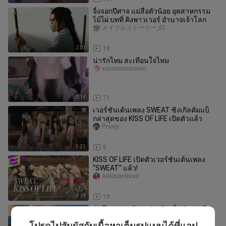
จิ้งจอกปีศาจ แม่สื่อตัวน้อย อุตสาหกรรม
ไม้ไผ่ บทที่ คิงพาวเวอร์ อำนาจเจ้าโลก
メイプルストーリー_01
2:01
18
น่ารักไหม สะเทือนใจไหม
xiaoxinmiaoovo
0:14
71
เวอร์ชันเต้นเพลง SWEAT ซิงเกิลคัมแบ็
กล่าสุดของ KISS OF LIFE เปิดตัวแล้ว
Pcyxjy
3:21
8
KISS OF LIFE เปิดตัวเวอร์ชันเต้นเพลง
“SWEAT” แล้ว!
Aidouanlisuo
3:21
10
นักศึกษามหาวิทยาลัยเซินเจิ้นจำลองทีม
กรรมการเต้นลาติน!
โปรดไปสัมผัสกับเนื้อหาเต็มรูปแบบได้ที่แอป
shenzhendaxue