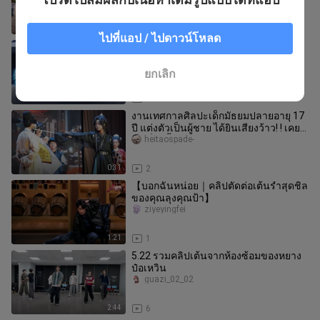
1:00
7
ไปที่แอป / ไปดาวน์โหลด
ซูชิง เวอร์ชันเด่น แยกท่าเต้นเพลง “Miss
pretty”
tuokoujiushixiu
ยกเลิก
9:10
0
งานเทศกาลศิลปะเด็กมัธยมปลายอายุ 17
ปี แต่งตัวเป็นผู้ชาย ได้ยินเสียงว้าว! ! เคย
คิดเรื่องนี้ในฝันมาก่อ
heitaospade-
0:31
2
【บอกฉันหน่อย｜คลิปตัดต่อเต้นรำสุดชิล
ของคุณลุงคุณป้า】
ziyeyingfei
1:21
1
5.22 รวมคลิปเต้นจากห้องซ้อมของหยาง
ป๋อเหวิน
guazi_02_02
2:44
6