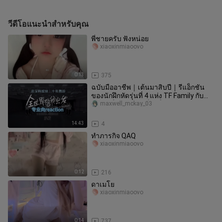
วีดีโอแนะนำสำหรับคุณ
พี่ชายครับ ฟังหน่อย
xiaoxinmiaoovo
0:13
375
ฉบับมืออาชีพ｜เต้นมาสิบปี｜รีแอ็กชัน
ของนักฝึกหัดรุ่นที่ 4 แห่ง TF Family กับ
เพลง “ทั่วโลกคอยเป็นเพื่อน
maxwell_mckay_03
14:43
4
ทำภารกิจ QAQ
xiaoxinmiaoovo
0:12
216
ดาเมโย
xiaoxinmiaoovo
0:14
737