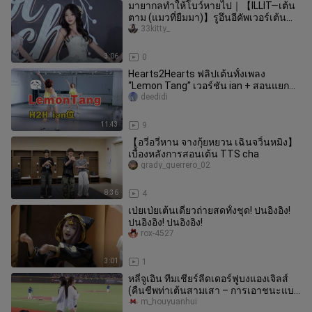
มายากลทำให้โบว์หายไป｜【ILLIT—เต้น
ตาม (แมวที่ยืมมา)】รูอึนอีคัพเวอร์เต้น
ตาม
33kitty_
3:06
0
Hearts2Hearts ฟลิปเต้นทั้งเพลง
“Lemon Tang” เวอร์ชัน ian + สอนแยกท่า
พร้อมเสียงอธิบายอย่างละเอียด
deedidi
11:43
9
【อวี๋อวี่หาน จางกุ้ยหยวน เฉินจวิ้นหมิง】
เบื้องหลังการสอนเต้น TTS cha
grady_guerrero_02
8:36
4
เป่ยเป่ยเต้นเดี่ยวถ่ายสดทั้งชุด! ปนอิงอิง!
ปนอิงอิง! ปนอิงอิง!
rox-4527
3:01
1
หลี่จูเอิน ทีมเชียร์ลีดเดอร์ฟูบงแองเจิลส์
(คืนชีพท่าเต้นสามเสา – การเอาชนะแบบ
สามซิงก์)
m_houyuanhui