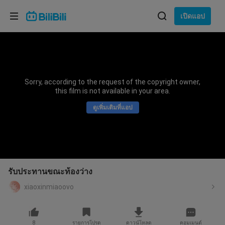
เลือกภาษา
เปิดแอป
English
ภาษา: ภาษาไทย
ภาษาไทย
Sorry, according to the request of the copyright owner,
เข้าสู่
this film is not available in your area.
Tiếng Việt
ระบบ
ดูเพิ่มเติมที่แอป
Bahasa Indonesia
Bahasa Melayu
รับประทานขณะท้องว่าง
xiaoxinmiaoovo
8
รายการโปรด
ดาวน์โหลด
คอมเมนต์