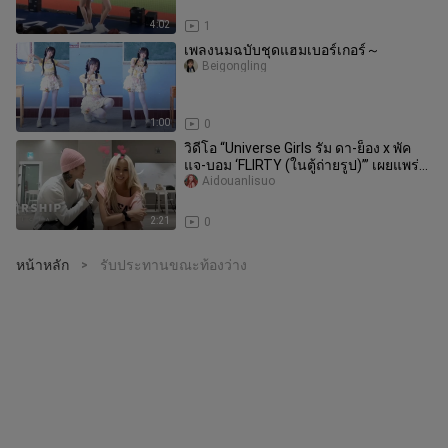
4:02
1
เพลงนมฉบับชุดแฮมเบอร์เกอร์～
Beigongling
1:00
0
วิดีโอ “Universe Girls รัม ดา-ย็อง x พัค
แจ-บอม ‘FLIRTY (ในตู้ถ่ายรูป)’” เผยแพร่
แล้ว!
Aidouanlisuo
2:21
0
หน้าหลัก
รับประทานขณะท้องว่าง
>