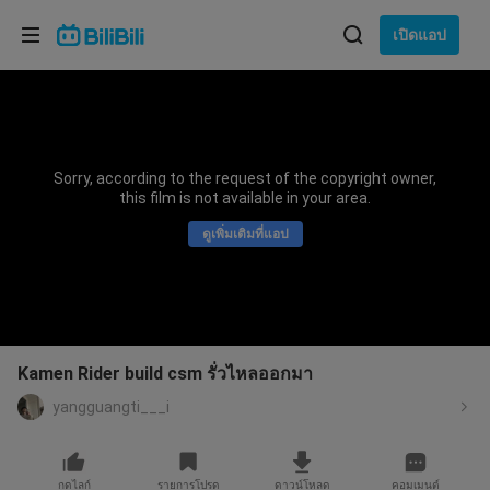
เลือกภาษา
เปิดแอป
English
ภาษา: ภาษาไทย
ภาษาไทย
Sorry, according to the request of the copyright owner,
เข้าสู่
this film is not available in your area.
Tiếng Việt
ระบบ
ดูเพิ่มเติมที่แอป
Bahasa Indonesia
Bahasa Melayu
Kamen Rider build csm รั่วไหลออกมา
yangguangti___i
กดไลก์
รายการโปรด
ดาวน์โหลด
คอมเมนต์