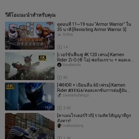
วีดีโอแนะนำสำหรับคุณ
ดูตอนที่ 11~19 ของ "Armor Warrior" ใน
35 นาที [Revisiting Armor Warrior 3]
Drdou
34:56
14
[เวอร์ชั่นฟื้นฟู 4K 120 เฟรม] Kamen
Rider Zi-O (ซิ-โอ) ฟอร์มเกราะ + คอลเล
คชั่นท่าพิเศษ!
ilovebamie
14:10
85
[4KHDR + เนียนลื่น 60 เฟรม] Kamen
Rider 𝑹𝒀𝑼𝑮𝑨/คอลเลกชันการต่อสู้อัน
ร้อนแรงของ Ryuga ต้องมี!
zaixiamufengzi
14:40
2.0K
[คาเมนไรเดอร์ริวกิ] รวมสัตว์สัญญาที่ถูก
สังหาร!
mebiusjiang
5:36
1.3K