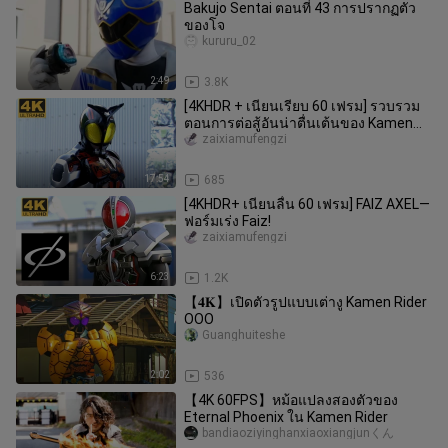
Bakujo Sentai ตอนที่ 43 การปรากฏตัว
ของโจ
kururu_02
2:49
3.8K
[4KHDR + เนียนเรียบ 60 เฟรม] รวบรวม
ตอนการต่อสู้อันน่าตื่นเต้นของ Kamen
Rider DARK KABUTO
zaixiamufengzi
17:54
685
[4KHDR+ เนียนลื่น 60 เฟรม] FAIZ AXEL—
ฟอร์มเร่ง Faiz!
zaixiamufengzi
6:23
1.2K
【𝟒𝐊】เปิดตัวรูปแบบเต่างู Kamen Rider
OOO
Guanghuiteshe
2:02
536
【4K 60FPS】หม้อแปลงสองตัวของ
Eternal Phoenix ใน Kamen Rider
bandiaoziyinghanxiaoxiangjunくん