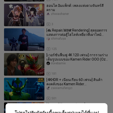
ฮอนไค อิมแพ็กต์: เพลงแห่งดวงจันทร์สี
คราม
zhixiaohaner
0:41
3
[𝟒𝐤 Repair/𝑯𝑫𝑹 Rendering] สุดยอดการ
แสดงการต่อสู้ไฮไลท์เหยี่ยวที่เผาไหม้
อย่างรวดเร็ว
shimafuya
6:25
125
[เวอร์ชั่นฟื้นฟู 4K 120 เฟรม] การรวมร่าง
เต็มรูปแบบของ Kamen Rider OOO (Oz)
+ คอลเลคชั่นท่าพิเศษ!
ilovebamie
14:24
181
[4KHDR + เนียนเรียบ 60 เฟรม] สินค้า
คงคลังของ Kamen Rider
CAUCASUS/HERCUS/KETAROS (ทอง
zaixiamufengzi
เงิน และทองแดง
20:05
501
[Super Silky𝟔𝟎𝑭𝑷𝑺/𝑯𝑫𝑹] การแสดงการ
ต่อสู้สุดร้อนแรงสองรายการของคนบาป
โปรดไปสัมผัสกับเนื้อหาเต็มรูปแบบได้ที่แอป
shimafuya