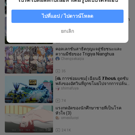
5:30
47
ไปที่แอป / ไปดาวน์โหลด
มีตอนจบที่ดีกว่าอุลตร้าแมนเกาส์ไหม? มา
ฟังเพลงปิดของ Ultraman Gauss กัน
เถอะ!
renmiejiang
ยกเลิก
3:02
259
คอลเลกชันสาธิตกุญแจสู่ชัยชนะและ
ความมีชัยของ Trigiya Nianghua
Chengsekaijia
5:59
35
[𝟒𝐤 การซ่อมแซม] เฉียนฉี 𝙏𝙝𝙤𝙪𝐤 ดูดซับ
พลังของอัศวินที่ถูกขโมยไปจากการปล้น
ดาบ
shimafuya
5:26
74
แรงกดอัดของนักศึกษาชายที่เป็นโรค
หัวใจ (3)
omexiluoyi
1:03
24.1K