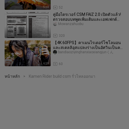
5:34
52
คู่มือไดรเวอร์ CSM FAIZ 2.0 เปิดตัวแล้ว!
ตรวจสอบบทพูดเพิ่มเติมและเอฟเฟกต์
เสียงการเล่นเกม [แผนกสินค้า
Mowanzahuobu
10:09
320
【4K 60FPS】คาเมนไรเดอร์โซโลมอน
และสเตลลิอุสแปลงร่างเป็นอัศวินเป็นครั้ง
แรก
bandiaoziyinghanxiaoxiangjunくん
6:39
60
หน้าหลัก
Kamen Rider build csm รั่วไหลออกมา
>