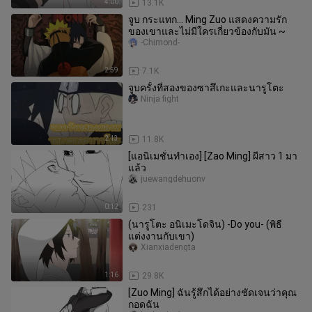
4:00
13.1K
จูบ กระแทก... Ming Zuo แสดงความรัก
ของเขาและไม่มีใครเกี่ยวข้องกับมัน ~
-Chimond-
2:59
7.1K
จูบครั้งที่สองของซาสึเกะและนารูโตะ
Ninja fight
2:13
11.8K
[แอนิเมชั่นทำเอง] [Zao Ming] ผีสาว 1 มา
แล้ว
juewangdehuonv
0:12
231
(นารูโตะ อนิเมะโดจิน) -Do you- (พิธี
แต่งงานกับเขา)
Xianxiadengta
1:16
29.8K
[Zuo Ming] ฉันรู้สึกได้อย่างชัดเจนว่าคุณ
กอดฉัน