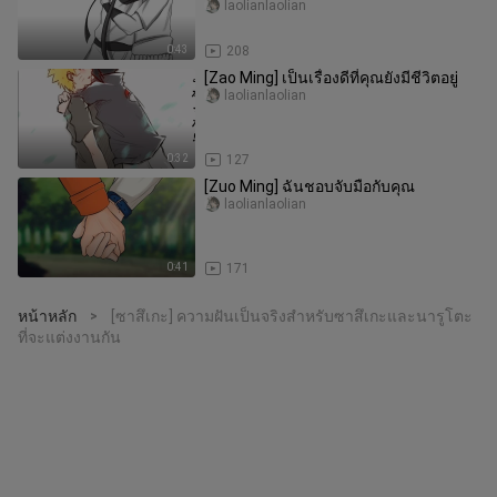
laolianlaolian
0:43
208
[Zao Ming] เป็นเรื่องดีที่คุณยังมีชีวิตอยู่
laolianlaolian
0:32
127
[Zuo Ming] ฉันชอบจับมือกับคุณ
laolianlaolian
0:41
171
หน้าหลัก
[ซาสึเกะ] ความฝันเป็นจริงสำหรับซาสึเกะและนารูโตะ
>
ที่จะแต่งงานกัน