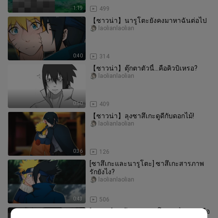
1:19
499
【ซาวน่า】นารูโตะยังคงมาหาฉันต่อไป
laolianlaolian
0:40
314
【ซาวน่า】ตุ๊กตาตัวนี้...คือคิวบิเหรอ?
laolianlaolian
0:50
409
【ซาวน่า】ลุงซาสึเกะดูดีกับดอกไม้!
laolianlaolian
0:36
126
[ซาสึเกะและนารูโตะ] ซาสึเกะสารภาพ
รักยังไง?
laolianlaolian
0:43
506
[อนิเมะ] ซาสึเกะ & นารูโตะ | เพื่อนรักหรือ