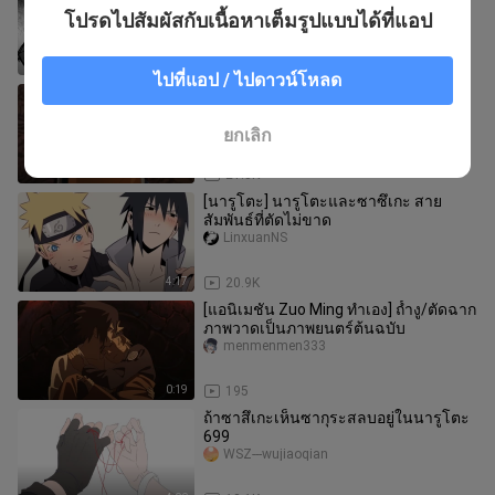
รักเพื่อน
โปรดไปสัมผัสกับเนื้อหาเต็มรูปแบบได้ที่แอป
Xiudundun
1:38
3.3K
ไปที่แอป / ไปดาวน์โหลด
เมื่อซาสึเกะกับนารูโตะ โคโรชิ ไอ
Guaiwubianhua
ยกเลิก
0:47
21.8K
[นารูโตะ] นารูโตะและซาซึเกะ สาย
สัมพันธ์ที่ตัดไม่ขาด
LinxuanNS
4:17
20.9K
[แอนิเมชัน Zuo Ming ทำเอง] ถ้ำงู/ตัดฉาก
ภาพวาดเป็นภาพยนตร์ต้นฉบับ
menmenmen333
0:19
195
ถ้าซาสึเกะเห็นซากุระสลบอยู่ในนารูโตะ
699
WSZ---wujiaoqian