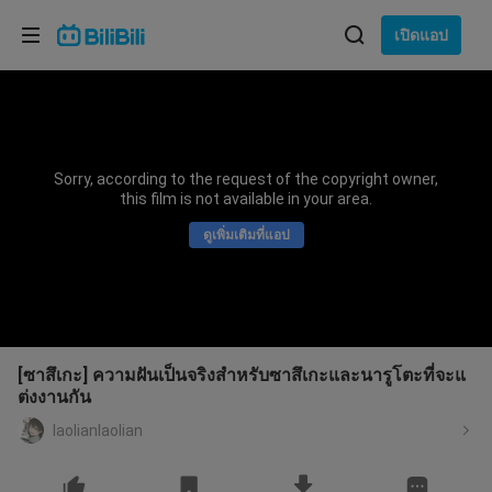
เลือกภาษา
เปิดแอป
English
ภาษา: ภาษาไทย
ภาษาไทย
Sorry, according to the request of the copyright owner,
เข้าสู่
this film is not available in your area.
Tiếng Việt
ระบบ
ดูเพิ่มเติมที่แอป
Bahasa Indonesia
Bahasa Melayu
[ซาสึเกะ] ความฝันเป็นจริงสำหรับซาสึเกะและนารูโตะที่จะแ
ต่งงานกัน
laolianlaolian