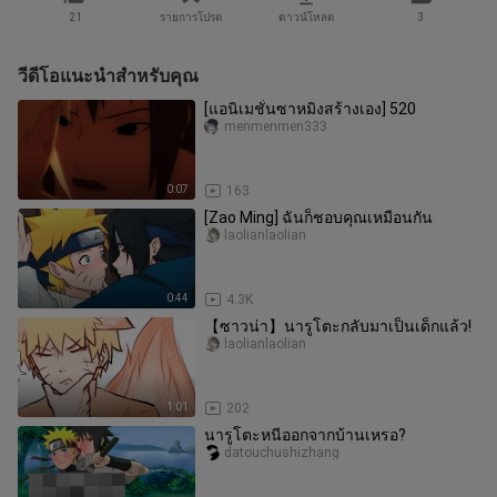
21
รายการโปรด
ดาวน์โหลด
3
วีดีโอแนะนำสำหรับคุณ
[แอนิเมชั่นซาหมิงสร้างเอง] 520
menmenmen333
0:07
163
[Zao Ming] ฉันก็ชอบคุณเหมือนกัน
laolianlaolian
0:44
4.3K
【ซาวน่า】นารูโตะกลับมาเป็นเด็กแล้ว!
laolianlaolian
1:01
202
นารูโตะหนีออกจากบ้านเหรอ?
datouchushizhang