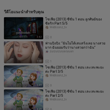
วีดีโอแนะนำสำหรับคุณ
โซเฟีย (2013) ซีซั่น 1 ตอน ลูกศิษย์ของ
ซีดริก Part 5/5
Webtoonz_tv
3:42
0
ฟ่านปิงปิง: “ฉันไม่ได้เสแสร้งเลย นางสวย
มาก ฉันยอมรับว่านางสวยกว่าฉัน”
zuizuizuiyaoyuan
1:18
1
โซเฟีย (2013) ซีซั่น 1 ตอน เละเทะพะยะ
ค่ะ Part 3/5
Webtoonz_tv
3:49
0
โซเฟีย (2013) ซีซั่น 1 ตอน เละเทะพะยะ
ค่ะ Part 2/5
Webtoonz_tv
4:29
0