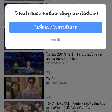
โซเฟีย (2013) ซีซั่น 1 ตอน เละเทะพะยะ
ค่ะ Part 5/5
โปรดไปสัมผัสกับเนื้อหาเต็มรูปแบบได้ที่แอป
Webtoonz_tv
3:25
0
ไปที่แอป / ไปดาวน์โหลด
โซเฟีย (2013) ซีซั่น 1 ตอน ขอโทรลล์
สนุกด้วยคน Part 2/5
Webtoonz_tv
ยกเลิก
4:33
0
โซเฟีย (2013) ซีซั่น 1 ตอน ขอโทรลล์
สนุกด้วยคน Part 5/5
Webtoonz_tv
2:56
0
Ep. 34
HigoAllaway
1:58
4
【NCT DREAM】ทีมอื่นต่อสู้เพื่อชื่อเสียง
แต่ดีทรีมต่อสู้เพื่อได้อยู่ด้วยกัน...
yunzhuanshibaizhong