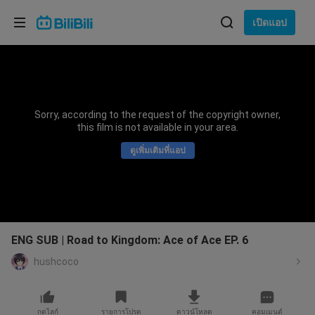
เลือกภาษา
เปิดแอป
English
ภาษา: ภาษาไทย
ภาษาไทย
Sorry, according to the request of the copyright owner,
เข้าสู่
this film is not available in your area.
Tiếng Việt
ระบบ
ดูเพิ่มเติมที่แอป
Bahasa Indonesia
Bahasa Melayu
ENG SUB | Road to Kingdom: Ace of Ace EP. 6
hushcoco
กดไลก์
รายการโปรด
ดาวน์โหลด
คอมเมนต์