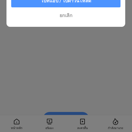
ไปที่แอป / ไปดาวน์โหลด
ยกเลิก
รับชมใน BiliBili
หน้าหลัก
อนิเมะ
ละครสั้น
กำลังมาแรง