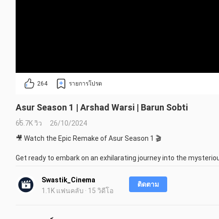
264
รายการโปรด
Asur Season 1 | Arshad Warsi | Barun Sobti
65.7K วิว
26/10/2024
🎥 Watch the Epic Remake of Asur Season 1 🎬

Get ready to embark on an exhilarating journey into the mysterious
this riveting recreation, we've taken the captivating essence of
create an experience that will leave you on the edge of your seat.

Swastik_Cinema
ติดตาม
1.1K แฟนคลับ · 15 วิดีโอ
Asur, the critically acclaimed web series that captured the imag
their creative prowess. And in this stunning tribute, our talented
their own unique style.
