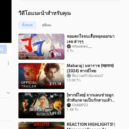
วีดีโอแนะนำสำหรับคุณ
ทั้งหมด
อนิเมะ
ทอมตกใจจนเสื้อหลุดออกมา
เลย ฮ่าๆๆ
nihaoxiao___
ส่ง
9 วิว
4:52
Maharaj | มหาราช {महाराज}
(2024) พากย์ไทย
ทีมงานครัวน้องม่อน7
19.0K วิว
2:11:14
[พากย์ไทย] จากแผนช่วยลูก
พัวพันกลายเป็นรักสามเส้า…
ระหว่างสองหนุ่มที่ถูกมอม
CHAMPZ2
1.9K วิว
เธอจะเลือกใคร?😱💔
1:55:22
REACTION HIGHLIGHTS! |