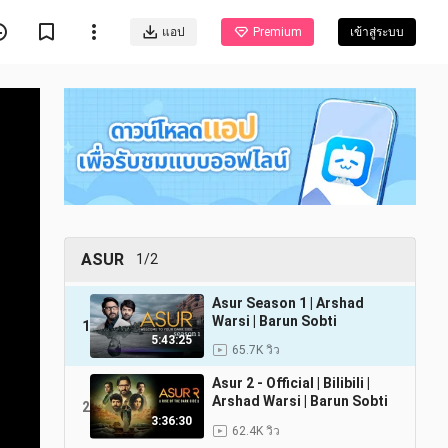
แอป
Premium
เข้าสู่ระบบ
ASUR
1/2
Asur Season 1 | Arshad
Warsi | Barun Sobti
1
5:43:25
65.7K วิว
Asur 2 - Official | Bilibili |
Arshad Warsi | Barun Sobti
2
3:36:30
62.4K วิว