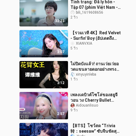
Tình trạng: Đã ly hôn -
Tập 07 (phim Việt Nam -
2023)
bili_1619608656
2 วิว
32:23
【รวมเวที 4K】Red Velvet
- Surfin' Boy (อัปเดตถึง
260807)
XIANVXIA
5 วิว
3:07
ไม่ปิดบังแล้ว! ถานเว่ยเว่ยอ
วดแขนลายดอกอย่างทรง
พลัง: ใครว่านักร้องหญิงจะ
xinyuyinleba
1 วิว
เปรี้ยวแรงไม่ได้? คลิปไลฟ์
3:12
สดจ
เพลงเดบิวต์โซโล่ของฮยูจี
วอน วง Cherry Bullet
“Call me up” เวทีเดบิวต์
Aidouanlisuo
9 วิว
260806
2:57
【BTS】โชว์สด “Trivia
转：seesaw” ซับจีนชัดสุด |