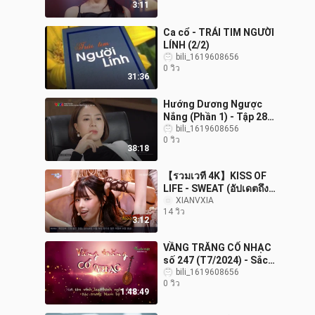
3:11
Ca cổ - TRÁI TIM NGƯỜI
LÍNH (2/2)
bili_1619608656
0 วิว
31:36
Hướng Dương Ngược
Nắng (Phần 1) - Tập 28
(phim Việt Nam - 2020-
bili_1619608656
0 วิว
2021)
38:18
【รวมเวที 4K】KISS OF
LIFE - SWEAT (อัปเดตถึง
260807)
XIANVXIA
14 วิว
3:12
VẦNG TRĂNG CỔ NHẠC
số 247 (T7/2024) - Sắc
màu quanh ta
bili_1619608656
0 วิว
1:48:49