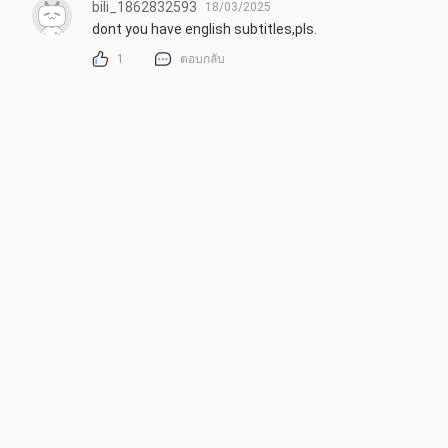
bili_1862832593
18/03/2025
dont you have english subtitles,pls.
1
ตอบกลับ