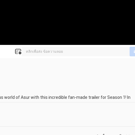
 world of Asur with this incredible fan-made trailer for Season 1! In 
 the original series and added some mind-blowing new elements to 
ination of viewers worldwide, has inspired countless fans to showcase 
 fan has gone above and beyond, reimagining the trailer with a touch of 