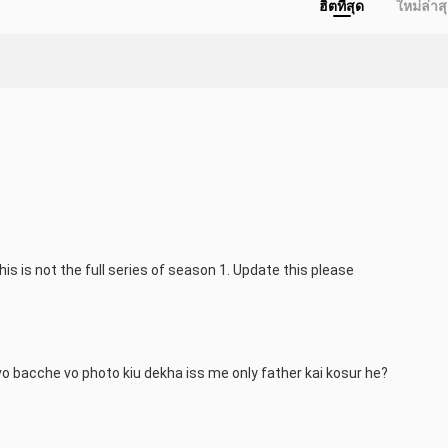
ฮิตที่สุด
ใหม่ล่าส
se, where ancient legends intertwine with the modern world. With 
 takes you on a rollercoaster ride through the dark and twisted aspects 
 footage, and mesmerizing VFX that add a whole new layer of excitement
nts, thought-provoking dialogues, and spine-chilling encounters that 
es, this fan-made trailer is a must-watch. It pays homage to the 
hile injecting fresh elements that will leave you hungry for more.

in this fan's vision of Asur Season 1. Witness the magic of their 
this is not the full series of season 1. Update this please
e in a whole new light.

nnel and be the first to experience this epic recreation of the Asur 
d
 vo bacche vo photo kiu dekha iss me only father kai kosur he?