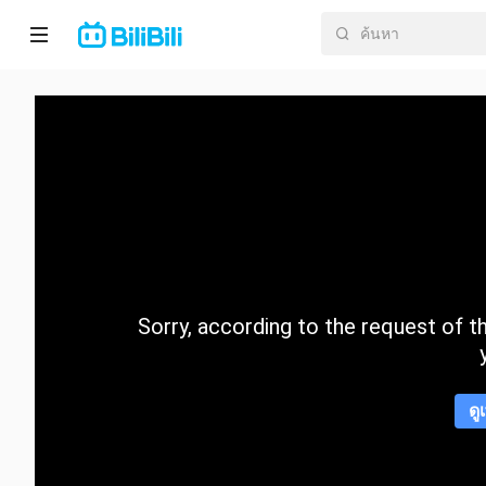
หน้า
หลัก
อนิ
เมะ
ละคร
สั้น
Sorry, according to the request of the
กำลัง
มา
แรง
ดู
หมวด
หมู่