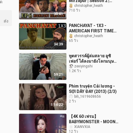
Mirzapur | Season 2 |
ุด
Episode 6 | The Slice of
christopher_heath
710 วิว
Life Podcast
30:41
ส่ง
PANCHAYAT - 1X3 -
AMERICAN FIRST TIME
 
WATCHING - REACTION
christopher_heath
65 วิว
& REVIEW
34:39
ทูตสวรรค์ผู้ล่มสลาย ลูซิ
เฟอร์ ได้ลงมายังโลกมนุษย์
จนมนุษย์ต่างคิดว่าเขาเป็น
zexiyingshi
1.2K วิว
แค่เจ้าของบาร์ «ลูซิเฟอร์
59:21
Phim truyện Cải lương -
SỢI DÂY ĐAY (2013) (2/3)
bili_1619608656
2 วิว
1:16:22
【4K 60 เฟรม】
BABYMONSTER - MOON
(260806)
XIANVXIA
12 วิว