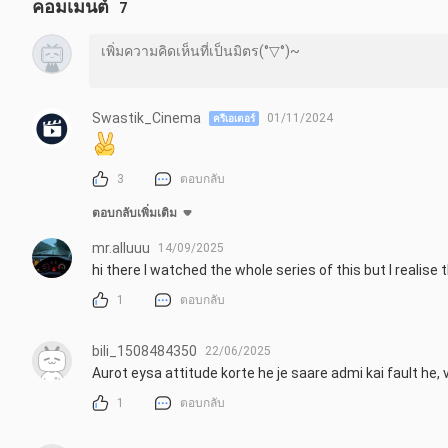
คอมเมนต์
7
Join us as we dive deep into the realms of mythology and suspen
expertly crafted visuals and an enthralling narrative, this trailer
of human nature.

In this reimagined version, you'll find surprising twists, unseen
Swastik_Cinema
01/11/2024
ครีเอเตอร์
to the original material. Brace yourself for heart-pounding mome
will keep you hooked from start to finish.

3
ตอบกลับ
Whether you're a die-hard fan of Asur or someone new to the seri
ตอบกลับเพิ่มเติม
brilliant storytelling and craftsmanship of the original creators w
mr.alluuu
14/09/2025
So, gather your friends, grab some popcorn, and immerse yourself 
hi there I watched the whole series of this but I realise 
dedication and talent as they bring this incredible web series to lif
1
ตอบกลับ
Don't miss out on this unforgettable journey! Subscribe to our cha
Season 1 trailer. Hit that notification bell so you never miss an up
bili_1508484350
22/06/2025
ห้ามทำซ้ำหรือดัดแปลงโดยไม่ได้รับอนุญาตจากครีเอเตอร์
Aurot eysa attitude korte he je saare admi kai fault he,
1
ตอบกลับ