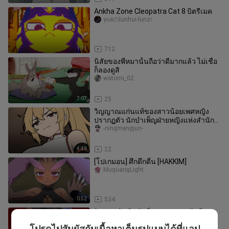
Ankha Zone Cleopatra Cat 8 บิตรีเมค
yueのlunhui-lunzi
1:11
712
นิสัยของพี่หมานั้นถือว่าดีมากแล้ว ไม่เชื่อ
ก็ลองดูสิ
watomi_02
7:07
25
วิญญาณแก่นแท้ของสาวน้อยเพศหญิง
ปรากฏตัว นักบำเพ็ญฝ่ายหญิงแห่งสำนัก
ห้ามยินอยากเป็นคู่ครองธรรมของข้าหรื
-ningmengjun-
4:49
22
[โปเกมอน] ศึกดึกดื่น [HAKKIM]
MuguangLight
0:52
534
(ขนยาว) คริสตัลที่สวยงามสามอันล้อม
รอบคุณ!
โปรดไปสัมผัสกับเนื้อหาเต็มรูปแบบได้ที่แอป
s-animals