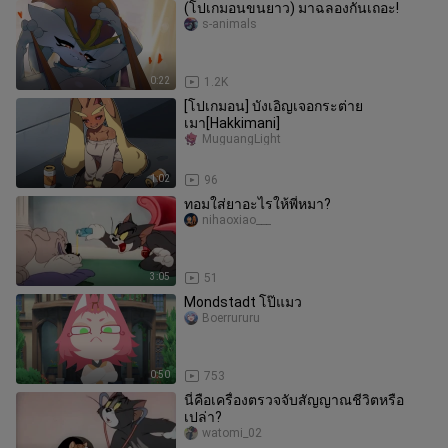
(โปเกมอนขนยาว) มาฉลองกันเถอะ!
s-animals
0:22
1.2K
[โปเกมอน] บังเอิญเจอกระต่าย
เมา[Hakkimani]
MuguangLight
1:02
96
ทอมใส่ยาอะไรให้พี่หมา?
nihaoxiao___
3:05
51
Mondstadt โป๊แมว
Boerrururu
0:50
753
นี่คือเครื่องตรวจจับสัญญาณชีวิตหรือ
เปล่า?
watomi_02