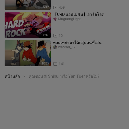
5:42
459
【CRD·แอนิเมชั่น】ฮาร์ดร็อค
MuguangLight
0:36
10
ทอมเขย่ามาได้กลุ่มคนขี้เล่น
watomi_02
10:05
141
หน้าหลัก
คุณชอบ Xi Shihui หรือ Yan Tuer หรือไม่?
>