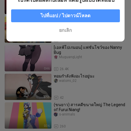
0:35
38
ไปที่แอป / ไปดาวน์โหลด
[AMV]คัตซีนหวานแหววของซาโตชิและ
เซเรน่า|<Pinky Swear>
Kkssoioi
ยกเลิก
3:04
1.5K
[เอลฟ์โปเกมอน] แฟชั่นโชว์ของ Nanny
Bug
MuguangLight
0:46
26.4K
ทอมกำลังฟังอะไรอยู่นะ
watomi_02
6:58
42
(ขนยาว) สารคดีขนาดใหญ่ The Legend
of Furui Niang!
s-animals
0:36
260