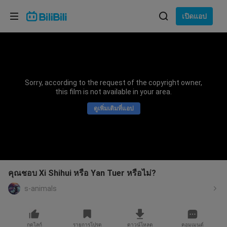
เลือกภาษา
เปิดแอป
English
ภาษา: ภาษาไทย
ภาษาไทย
Sorry, according to the request of the copyright owner,
เข้าสู่
this film is not available in your area.
Tiếng Việt
ระบบ
ดูเพิ่มเติมที่แอป
Bahasa Indonesia
Bahasa Melayu
คุณชอบ Xi Shihui หรือ Yan Tuer หรือไม่?
s-animals
กดไลก์
รายการโปรด
ดาวน์โหลด
คอมเมนต์