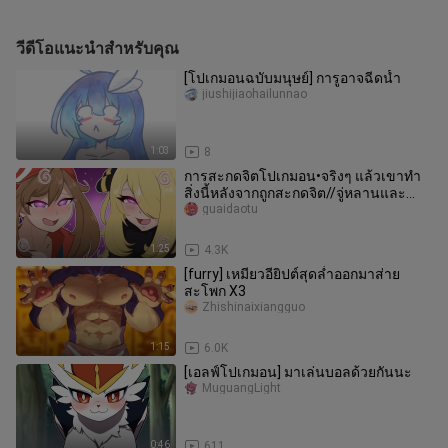
วีดีโอแนะนำสำหรับคุณ
[โปเกมอนฉบับมนุษย์] การูอาจฉีดน้ำ
jiushijiaohailunnao
1:03
8
การสะกดจิตโปเกมอน•จริงๆ แล้วเขาทำ
สิ่งนี้หลังจากถูกสะกดจิต//จู่หลานและ
เซียวเหยา
guaidaotu
1:25
4.3K
[furry] เหมียวอียิปต์สุดล่ำออกมาส่าย
สะโพก X3
Zhishinaixiangguo
1:15
6.0K
[เอลฟ์โปเกมอน] มาเล่นบอลด้วยกันนะ
MuguangLight
0:46
611