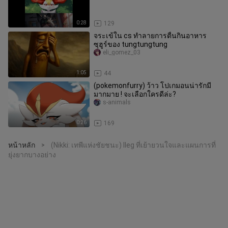
0:28
129
จระเข้ใน cs ทำลายการตื่นกินอาหาร
ซุฮูร์ของ tungtungtung
eli_gomez_03
1:05
44
(pokemonfurry) ว้าว โปเกมอนน่ารักมี
มากมาย ! จะเลือกใครดีล่ะ?
s-animals
0:26
169
หน้าหลัก
(Nikki: เทพีแห่งชัยชนะ) Ileg ที่เย้ายวนใจและแผนการที่
>
ยุ่งยากบางอย่าง