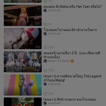
0:57
15
คุณชอบ Xi Shihui หรือ Yan Tuer หรือไม่?
s-animals
0:21
34
โปเกมอนโปเกมอน 3D-เย้ายวนใจมาก
s-animals
0:30
132
ผมมองข้ามเกมนี้มา 2 ปี... (และเสียดายที่
ทำแบบนั้น)
Natea The Series
3:53
778
(ขนยาว) สารคดีขนาดใหญ่ The Legend
of Furui Niang!
s-animals
0:36
260
(ขนยาว) สีหน้าแปลกๆ ของโปเกมอน
s-animals