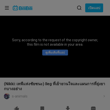
เลือกภาษา
เปิดแอป
English
ภาษา: ภาษาไทย
ภาษาไทย
Sorry, according to the request of the copyright owner,
เข้าสู่
this film is not available in your area.
Tiếng Việt
ระบบ
ดูเพิ่มเติมที่แอป
Bahasa Indonesia
Bahasa Melayu
(Nikki: เทพีแห่งชัยชนะ) Ileg ที่เย้ายวนใจและแผนการที่ยุ่งยา
กบางอย่าง
s-animals