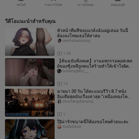
กดไลก์
รายการโปรด
ดาวน์โหลด
คอมเมนต์
วีดีโอแนะนำสำหรับคุณ
หัวหน้าทีมที่ชอบแกล้งฉันอยู่เสมอ วันนี้
ต้องลงโทษเธอให้สาสม
wenheluanxiang
1:12
1.5K
【ต้นฉบับทั้งหมด】งานมหกรรมคอสเพล
ย์ของซิ่งหลีถูกคนใส่ร้ายทำให้เข้าใจผิด
จนถึงขั้นโมโหจนร้องไห้
tuniangdetui___
3:08
13
ฉายมา 30 วัน ได้คะแนนรีวิว 8.7 หนัง
อินเดียสุดมันเรื่องล่าสุด “เหมืองทองโค
ราล 2” น่าเสียดายที่ยังไม่ไ
zhumengdianying
11:24
1
🥰น่ารักขนาดนี้ก็ต้องขอโทษด้วยนะคะ
Xudadayoi