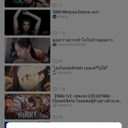
1:13
13
VAM-Medusa Dance-เหงา
shanyi_
0:37
1.7K
ดูออกว่าอยากเข้าไปในบ้านคุณมาก
meinvkanchazhan
0:25
43
“เธอไม่เคยหักหลัง เธอแค่*ไม่ได้”
edusese
1:35
1.7K
【Nikki tv】เทพแห่ง LIVE2d! Nikki
Closed Beta โหมดต่อสู้ตัวอย่างตัวละคร
เต็มรูปแบบ + ตุ๊กตา 3 มิติ + กา
YewanTv
15:58
26
เมื่อน้องสาวของคุณสมบูรณ์แบบเกินไป...