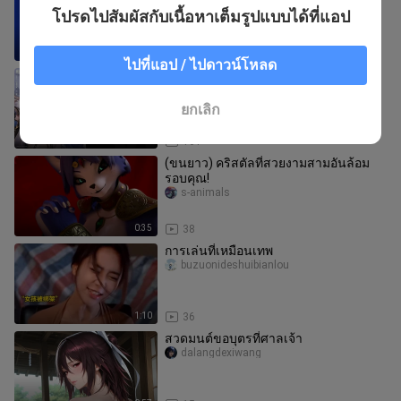
｜Mermaze Mermaidz14 แอนิเมชั่น
โปรดไปสัมผัสกับเนื้อหาเต็มรูปแบบได้ที่แอป
เกี่ยวกับตุ๊กตานางเงือกเปลี่ยนสีแ
zhidawang
7:19
11
ไปที่แอป / ไปดาวน์โหลด
[NIKKE TH Creator - โจดันโจว Jodunjo]
Preview Limited Ludmilla: Winter
Owner Queen of Water DPS
NIKKE Fan's GALLERY
ยกเลิก
13:42
161
(ขนยาว) คริสตัลที่สวยงามสามอันล้อม
รอบคุณ!
s-animals
0:35
38
การเล่นที่เหมือนเทพ
buzuonideshuibianlou
1:10
36
สวดมนต์ขอบุตรที่ศาลเจ้า
dalangdexiwang