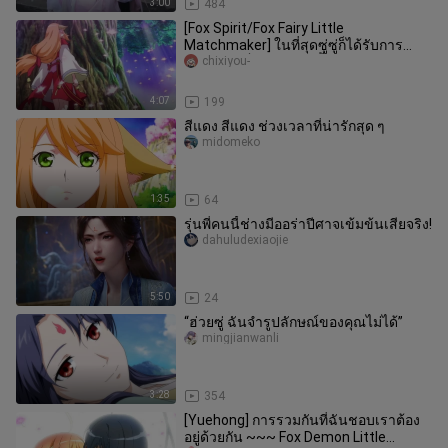
3:00
484
[Fox Spirit/Fox Fairy Little
Matchmaker] ในที่สุดซู่ซู่ก็ได้รับการ
ยกย่องว่าเป็นวิญญาณจิ้งจอก!
chixiyou-
4:07
199
สีแดง สีแดง ช่วงเวลาที่น่ารักสุด ๆ
midomeko
1:35
64
รุ่นพี่คนนี้ช่างมีออร่าปีศาจเข้มข้นเสียจริง!
dahuludexiaojie
5:50
24
“ฮ่วยซู่ ฉันจำรูปลักษณ์ของคุณไม่ได้”
mingjianwanli
3:28
354
[Yuehong] การรวมกันที่ฉันชอบเราต้อง
อยู่ด้วยกัน ~~~ Fox Demon Little