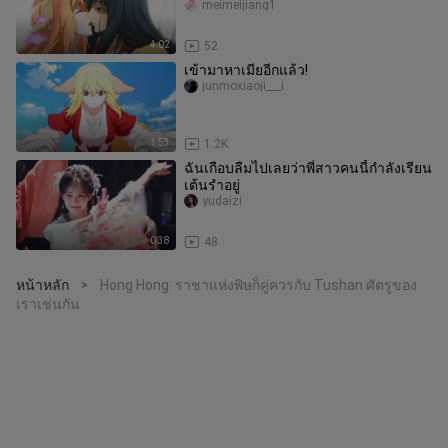
Matchmaker Dongfang Yuechu, Tush
meimeijiang1
4:02
52
เข้ามาหาเมียอีกแล้ว!
junmoxiaoji___i
1:53
1.2K
ฉันเกือบลืมไปเลยว่าพี่สาวคนนี้กำลังเรียน
เต้นรำอยู่
yudaizi
0:38
48
หน้าหลัก
Hong Hong: ราชาแห่งพิษก็คู่ควรกับ Tushan ศัตรูของ
>
เราเช่นกัน