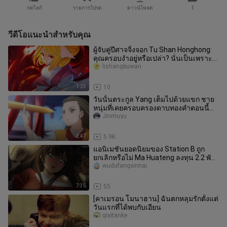
กดไลก์
รายการโปรด
ดาวน์โหลด
1
วีดีโอแนะนำสำหรับคุณ
ผู้จับคู่ปีศาจจิ้งจอก Tu Shan Honghong:
คุณครอบงำอยู่หรือเปล่า? นั่นเป็นเพราะ
ฉันแข็งแกร่งพอ!
lishangbuwan
1:23
10
วันนั้นตระกูล Yang เต็มไปด้วยแขก ชาย
หนุ่มที่เคยครอบครองดาบทองคำตอนนี้
กลายเป็นผู้นำขององค์กรหน้ากาก
Jinmuyu
2:47
5.9K
แอนิเมชันยอดนิยมของ Station B ถูก
ยกเลิกหรือไม่ Ma Huateng ลงทุน 2.2 พัน
ล้านในความร่วมมือเพื่อสร้างกา
wudufangxinnai
7:35
55
[คาเมรอน โมนาฮาน] ฉันตกหลุมรักตั้งแต่
วันแรกที่ได้พบกับเอียน
qiyitanke