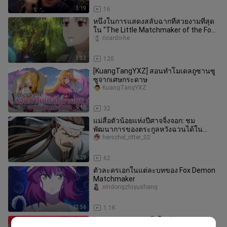
3:19
16
หนึ่งในการแสดงสลับฉากที่สวยงามที่สุด
ใน "The Little Matchmaker of the Fox
Demon: Two Lives of Flowers
ricardo-he
3:32
120
[KuangTangYXZ] สอนทำโมเดลถูซานซู
ซูจากเศษกระดาษ
KuangTangYXZ
9:10
32
แม่สื่อตัวน้อยแห่งปีศาจจิ้งจอก: ชม
พัฒนาการของตระกูลหวังฉวนได้ใน
คราวเดียว
herschel_ritter_02
6:29
62
ตัวละครเอกในแต่ละบทของ Fox Demon
Matchmaker
xindongzhiyushang
13:56
1.1K
“แต่งงานกับคนๆ หนึ่งในชีวิต รักษา