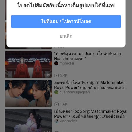
สัญญาและความงามของคุณ”
โปรดไปสัมผัสกับเนื้อหาเต็มรูปแบบได้ที่แอป
Choujiaozhihua
3:35
20.0K
ไปที่แอป / ไปดาวน์โหลด
อนุพันธ์ของดอกไม้ขลุ่ย |. Shen
Wangquan |. Shen Wangquan ×
Wangquan Fugui |. "พี่เซิน แม่น้ำและ
yuanzishaoyiheng
ยกเลิก
ภูเขา
0:45
25
"ท้ายที่สุด เขาพา Jianxin ไปพบกับสาว
Huaizhu ของเขา"
momofei
4:49
5.4K
ละครเรื่องใหม่ "Fox Spirit Matchmaker:
Royal Power" ปล่อยตัวอย่างออกมาแล้ว
นำแสดงโดยเฉิงอี้/หลี่อี้ถ
guantouyugaopian
1:53
1.6K
เบื้องหลัง "Fox Spirit Matchmaker: Royal
Power" / เฉิงอี้ หลี่อี้ถง ฟู่กุ้ยเสี่ยงชีวิตเพื่อ
พาแมงมุมน
xiaocaolvle