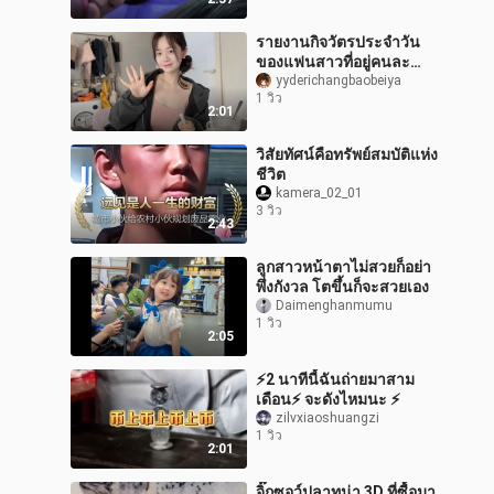
รายงานกิจวัตรประจำวัน
ของแฟนสาวที่อยู่คนละ
เมือง: เรียนพิลาทิส+กิน
yyderichangbaobeiya
1 วิว
เค้ก+พาแมวกลับบ้าน+ทำ
2:01
อาหารบ้านๆ+เรีย
วิสัยทัศน์คือทรัพย์สมบัติแห่ง
ชีวิต
kamera_02_01
3 วิว
2:43
ลูกสาวหน้าตาไม่สวยก็อย่า
พึ่งกังวล โตขึ้นก็จะสวยเอง
Daimenghanmumu
1 วิว
2:05
⚡2 นาทีนี้ฉันถ่ายมาสาม
เดือน⚡ จะดังไหมนะ ⚡
zilvxiaoshuangzi
1 วิว
2:01
จิ๊กซอว์ปลาทูน่า 3D ที่ซื้อมา