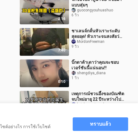
แบบสุ่มๆ
guocongyouhuashuo
6 วิว
2:16
ชาเลนจ์กลั้นหัวเราะระดับ
สุดยอด! หัวเราะจนสงสัยว่า
ชีวิตนี้คืออะไร #55
MordonFreeman
9 วิว
7:40
บิ๊กดาต้าเดาว่าคุณจะชอบ
เวอร์ชันนี้แน่นอน!!
shengdiya_diana
1 วิว
0:10
เหตุการณ์ชวนอึ้งของบัณฑิต
จบใหม่อายุ 22 ปีระหว่างไป
สัมภาษณ์งาน
beishangniuroubao_
5 วิว
1:22
ทราบแล้ว
ไซต์อย่างไร การใช้เว็บไซต์
หน้าหลัก
ENG SUB | City Z Goes To The Countryside
>
/ Country Life of Gen-Z EP. 5 (1080p)