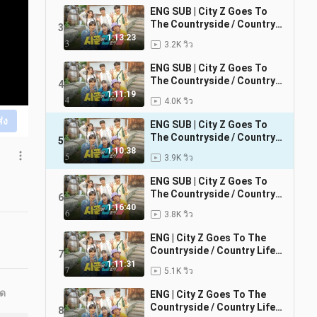
ENG SUB | City Z Goes To
The Countryside / Country
3
Life of Gen-Z EP. 3 (1080p)
1:13:23
3.2K วิว
ENG SUB | City Z Goes To
The Countryside / Country
4
Life of Gen-Z EP. 4 (1080p)
1:11:19
4.0K วิว
ส่ง
ENG SUB | City Z Goes To
The Countryside / Country
5
Life of Gen-Z EP. 5 (1080p)
1:10:38
3.9K วิว
ENG SUB | City Z Goes To
The Countryside / Country
6
Life of Gen-Z EP. 6
1:16:40
3.8K วิว
ENG | City Z Goes To The
Countryside / Country Life
7
of Gen-Z EP. 7
1:11:31
5.1K วิว
ุด
ENG | City Z Goes To The
Countryside / Country Life
8