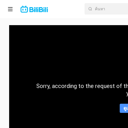
หน้า
หลัก
อนิ
เมะ
ละคร
สั้น
Sorry, according to the request of the
กำลัง
มา
แรง
ดู
หมวด
หมู่