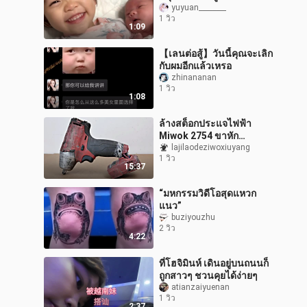
หรือเปล่า?
yuyuan________
1 วิว
1:09
【เลนต่อสู้】วันนี้คุณจะเลิก
กับผมอีกแล้วเหรอ
zhinananan
1 วิว
1:08
ล้างสต็อกประแจไฟฟ้า
Miwok 2754 ขาหัก
ซ่อมแซมและตกแต่งใหม่
lajilaodeziwoxiuyang
1 วิว
15:37
“มหกรรมวิดีโอสุดแหวก
แนว”
buziyouzhu
2 วิว
4:22
ที่โฮจิมินห์ เดินอยู่บนถนนก็
ถูกสาวๆ ชวนคุยได้ง่ายๆ
atianzaiyuenan
1 วิว
2:37