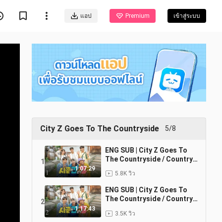
แอป
Premium
เข้าสู่ระบบ
City Z Goes To The Countryside
5/8
ENG SUB | City Z Goes To
The Countryside / Country
1
Life of Gen-Z EP.1 (1080p)
1:07:29
5.8K วิว
ENG SUB | City Z Goes To
The Countryside / Country
2
Life of Gen-Z EP.2 (1080p)
1:17:43
3.5K วิว