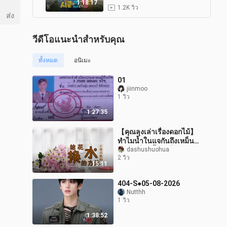
of Gen-Z EP. 8
1:18:17
1.2K วิว
ส่ง
วีดีโอแนะนำสำหรับคุณ
ทั้งหมด
อนิเมะ
01
jiinmoo
1 วิว
1:27:35
【คุณลุงเล่าเรื่องดอกไม้】
ทำไมน้ำในแจกันถึงเหม็น?
ควรเปลี่ยนน้ำทุกกี่วัน? แล้ว
dashushuohua
2 วิว
ควรเปลี่ยนน้ำอย่างไร? มา
15:11
404-S●05-08-2026
Nutthh
1 วิว
1:38:52