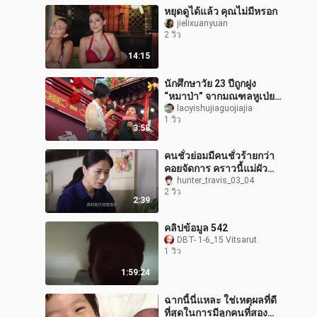
หยุดดูได้แล้ว คุณไม่มีหรอก
jielixuanyuan
2 วิว
14:15
นักศึกษาวัย 23 ปีถูกฝูง
“หมาป่า” จากมณฑลหูเป่ย
ตามรังควานเพราะหุ่นดี
laoyishujiaguojiajia
1 วิว
3:58
คนชั่วย่อมมีคนชั่วร้ายกว่า
คอยจัดการ คราวนี้แม่ผัว
ใจร้ายเจอคู่ปรับแล้ว!
hunter_travis_03_04
2 วิว
2:39
คลิปข้อมูล 542
DBT- 1-6_15 Vitsarut
1 วิว
1:59:24
ฉากนี้นี่แหละ ใช่เหตุผลที่ดี
ที่สุดในการมีลูกคนที่สอง