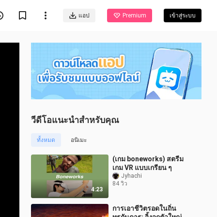
แอป
Premium
เข้าสู่ระบบ
วีดีโอแนะนำสำหรับคุณ
ทั้งหมด
อนิเมะ
(เกม boneworks) สตรีม
เกม VR แบบเกรียน ๆ
Jyhachi
84 วิว
4:23
การเอาชีวิตรอดในถิ่น