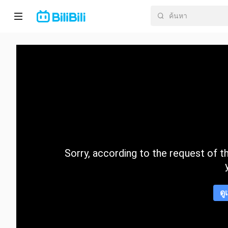
หน้า
หลัก
อนิ
เมะ
ละคร
สั้น
Sorry, according to the request of the
กำลัง
มา
แรง
ดู
หมวด
หมู่