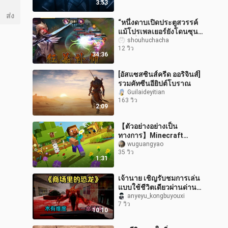
3:53
ส่ง
“หนึ่งดาบเปิดประตูสวรรค์
แม้โปรเพลเยอร์ยังโดนซุนะ
ฟันครึ่งตัว! การคัดเลือกผู้
shouhuchacha
12 วิว
ฝึกหัดหุบเขาครั้งที่ 2!
34:36
[อัสแซสซินส์ครีด ออริจินส์]
รวมคัทซีนอียิปต์โบราณ
Guilaideyitian
163 วิว
2:09
【ตัวอย่างอย่างเป็น
ทางการ】Minecraft
"Buzzing Swarm" อัปเดต
wuguangyao
35 วิว
Java Edition/Bedrock
1:31
Edition พร้อมให้เล่นแ
เจ้านาย เชิญรับชมการเล่น
แบบใช้ชีวิตเดียวผ่านด่าน
“ไดโนเสาร์ในห้าง” ได้เลย!
anyeyu_kongbuyouxi
7 วิว
10:10