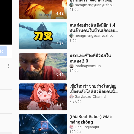
ทุรกันดาร: จิ้งจกตัวใหญ่
mengmengyuanyuzhou
21 วิว
4:42
คนเก่งอย่างฉันยังมีอีก 1.4
พันล้านคนในบ้านเกิดเลย
นะ!
mengmengyuanyuzhou
1 วิว
3:16
ส่ง
นรกแห่งชีวิตที่มีวินัยใน
ตนเอง 2.0
loadingyouxijun
19 วิว
0:44
เชื่อไหมว่าชายร่างใหญ่อยู่
เบื้องหลังโลลิตัวน้อยคนนี้ที่
สามารถเลือดไหลได้
Garylaoxu_Channel
7.3K วิว
เท่านั้น?
1:18
(เกม Beat Saber) เพลง
mángzhòng
Lingluoqianqiu
120 วิว