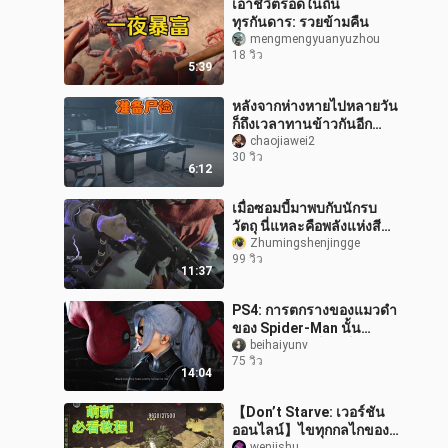
เอาชีวิตรอดในถิ่น
ทุรกันดาร: รวยข้ามคืน
mengmengyuanyuzhou
18 วิว
5:39
หลังจากห่างหายไปหลายวัน
ก็ถึงเวลาทานข้าวกันอีก
แล้ว! โปรแกรมจำลองการ
chaojiawei2
30 วิว
ชันสูตรศพ
6:12
เมื่อซอมบี้มาพบกับนักรบ
วัตถุ นี่แหละคือพลังแห่งสี
แดง!
Zhumingshenjingge
99 วิว
11:37
PS4: การตกรางของแมวดำ
ของ Spider-Man นั้น
อธิบายไม่ได้ เด็ก ๆ ก็ไม่
beihaiyunv
75 วิว
สามารถทนต่อสิ่งล่อใจได้
14:04
【Don’t Starve: เวอร์ชัน
ออนไลน์】ไขทุกกลไกของ
wenjishu