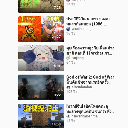
แมลงมังกร พร้อมบทสอนวิธี
14 วิว
จัดการแมลงมังกร!
7:23
ประวัติวิวัฒนาการของเก
มดราก้อนบอล (1986-
2018)
youxihuilang
16 วิว
21:27
คุยเรื่องความสูงกับเพื่อนต่าง
ชาติ ตอนที่ 1 [ vrchat ภาษา
ญี่ปุ่น ]
-yujiang-
64 วิว
5:01
God of War 2: God of War
ฟื้นคืนชีพจากนรกอีกครั้ง
และมีพลังของ Typhon
sikoudandan
102 วิว
ราชาแห่ง*ว์ประหลาด!
3:22
[พากย์จีน] เปิดโหมดทะลุ
ทะลวงขุดแต่ดิน จนกระทั่ง
ฉันโดนแบน – Nah Jaron
heiwenbaibanma
13 วิว
14:50