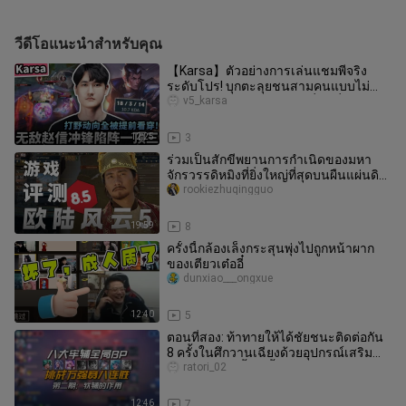
วีดีโอแนะนำสำหรับคุณ
【Karsa】ตัวอย่างการเล่นแชมพีจริง
ระดับโปร! บุกตะลุยชนสามคนแบบไม่
ปราณี! การคาดเดาแนวเคลื่อนที่ของมิด
v5_karsa
เลน
12:25
3
ร่วมเป็นสักขีพยานการกำเนิดของมหา
จักรวรรดิหมิงที่ยิ่งใหญ่ที่สุดบนผืนแผ่นดิน!
| [Europa Universalis V/
rookiezhuqingguo
19:59
8
ครั้งนี้กล้องเล็งกระสุนพุ่งไปถูกหน้าผาก
ของเตียวเต๋ออี๋
dunxiao___ongxue
12:40
5
ตอนที่สอง: ท้าทายให้ได้ชัยชนะติดต่อกัน
8 ครั้งในศึกวานเฉียงด้วยอุปกรณ์เสริม
ระดับตำนานทั้ง 8 ชิ้น!
ratori_02
12:46
7