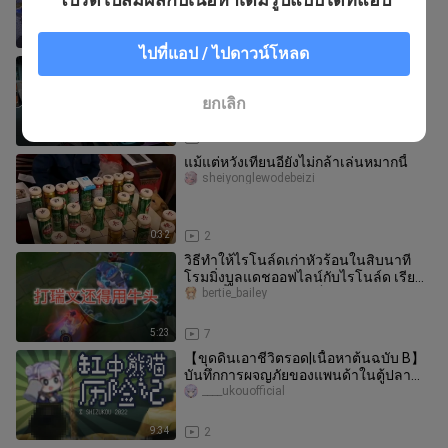
อยู่จริงๆ
6:36
5
ไปที่แอป / ไปดาวน์โหลด
M7 ถูกลดความแรง K4 ได้รับการปรับให้
แข็งแกร่งขึ้น มาดูความเก่งของ K4
กัน【Delta Force】
zhanshujizixuan
ยกเลิก
11:24
2
แม้แต่หวังเทียนอียังไม่กล้าเล่นหมากนี้
sheiyonglewodebeizi
0:32
2
วิธีทำให้ไรโนล์ดเก่าหัวร้อนในสิบนาที
โรมมิ่งบูลแดชออฟไลน์กับไรโนล์ด เรียน
รู้แล้วขึ้นจากทองแดงเป็นระด
bertie_bailey
5:23
7
【ขุดดินเอาชีวิตรอด|เนื้อหาต้นฉบับ B】
บันทึกการผจญภัยของแพนด้าในตู้ปลา
【Shizukou】
____ukouofficial
9:34
2