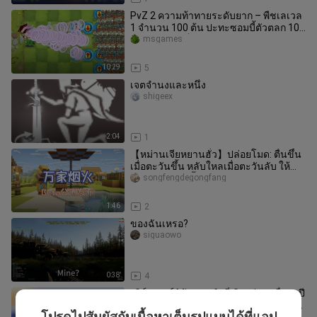
PvZ 2 ความท้าทายระดับยาก – พืชเลเวล
1 จำนวน 100 ต้น ปะทะซอมบี้ตัวตลก 100
ตัว – ใครจะเป็นผู้ชนะ?
msgames
10:29
5
เจตจำนงและหนึ่ง
shigeex
2:04
1
【หม่านเจียหยานฮั่ว】ปล่อยโมด: ตื่นขึ้น
เมื่อตะวันขึ้น หลับใหลเมื่อตะวันลับ ให้
หมู่บ้านมีชีวิตขึ้นมาอย่
songfengdegongfang
1:46
2
ของฉันเหรอ?
siguaowo
0:38
4
เซิร์ฟเวอร์ Minecraft ที่เปิดเล่นๆ เมื่อหกปี
ก่อน ผ่านมาหกปีแล้ว ยังมีคนรอให้กลับไป
โปรดไปสัมผัสกับเนื้อหาเต็มรูปแบบได้ที่แอป
i-abu