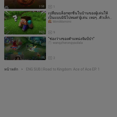
3:58
1
เปลี่ยนบล็อกทุกชิ้นในบ้านของผู้เล่นให้
เป็นแบบมินิไปหมด! ผู้เล่น: เหอๆ…ตัวเล็กๆ
ก็น่ารักดีนะ 🤤
MimiMxmimi
8:30
9
“ช่องว่างของตำแหน่งจัมป์ป่า”
wangzherongyaolala
1:00
2
หน้าหลัก
ENG SUB | Road to Kingdom: Ace of Ace EP. 1
>