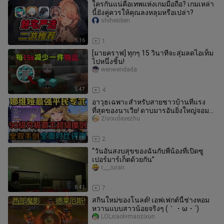
ใครกันแน่คือเทพแห่งเกมมือถือ? เกมเหล่า
นี้ยังคู่ควรให้คุณลงหลุมหรือเปล่า?
shihexiben
5:16
1
[มายคราฟ] ทุกๆ 15 วินาทีจะสุ่มลดไอเท็ม
ไปหนึ่งชิ้น!
wenwendada
5:47
4
อาวุธเฉพาะสำหรับสายชาวบ้านที่แรง
ที่สุดของนาเวีย! ดาบมารอันยิ่งใหญ่จอม
ราชันย์เมื่อเลเวลสูงสุด เปรียบเ
Ziyoudayezhu
1:58
2
“วันอันสงบสุขของฉันกับพี่น้องที่เปิดซู
เปอร์มาร์เก็ตด้วยกัน”
r___iuran
8:41
7
สกินใหม่ของโนลต์! เอฟเฟกต์นี้ช่างหอม
หวานแบบสาวน้อยจริงๆ (｀・ω・´)
LOLxiaolvmaozixun