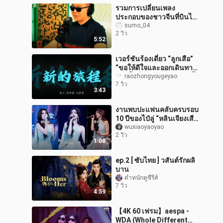
รวมการเปลี่ยนเพลง
ประกอบของชาวจีนที่บินได้
คำดีไม่เลือกทำนอง ลั่นเหล่า
sumo_04
2 วิว
ถึงกับคิดชื่อทำนองเพลงออก
5:52
มาแล้ว
เวอร์ชันร้องเดี่ยว “ลูกเสือ”
“ขอให้ดีใจและออกเดินทาง
อีกครั้ง นี่คือการเดินทางครั้ง
raozhongyougeyao
7 วิว
ใหม่”
3:43
งานพบปะแฟนคลับครบรอบ
10 ปีของไป๋ลู่ “หลินเจียงเสีย
น” ถ่ายสด 4K #ไป๋ลู่ #หลิน
wuxiaoyaoyao
2 วิว
เจียงเสียน #งานพบปะแฟน
1:08
คล
ep.2 [ ซับไทย ] วสันต์รักผลิ
บาน
ตำหนักดูซีรีส์
7 วิว
4:59
【4K 60 เฟรม】aespa -
WDA (Whole Different