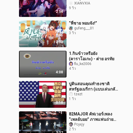
Animal) (260803)
XIANVXIA
9 วิว
2:54
“พี่ชาย หอมจัง!”
gufeng___01
3 วิว
2:53
1.กินข้าวหรือยัง
(คาราโอเกะ) - ต่าย อรทัย
flu_ke2006
4 วิว
4:08
ปูตินสอนคุณทำธงชาติ
สหรัฐอเมริกา (แบบเล่นกลับ
หลัง)
tzezt
1 วิว
0:18
82MAJOR คัฟเวอร์เพลง
“เพลย์บอย” ภาพแฟนถ่าย
บนเวทีในงานพบปะแฟน
Pcyxjy
2 วิว
คลับที่มาเก๊า
2:27