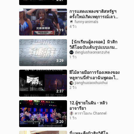
การแสดงเพลงชาติสหรัฐฯ
ครั้งใหม่เกิดเหตุการณ์เลว
ร้ายสุดขีด‼️
funny-animals
4 วิว
1:19
【นักเรียนผู้ลงจอด】มิวสิก
วิดีโอฉบับเต้นรูปแบบเกม
แข่งความเร็ว
denglushaonianzuhe
1 วิว
3:29
ฝีไม้ลายมือการร้องเพลงของ
หลูหานนี่ทำเอาฉันพูดอะไร
ไม่ถูกเลย
jianghuxiaochuichui
2 วิว
2:37
12.ผู้ชายในฝัน - หลิว
อาจารียา
คาราโอเกะ Channel
1 วิว
3:20
นี่แหละคือมิวสิกวิดีโอ