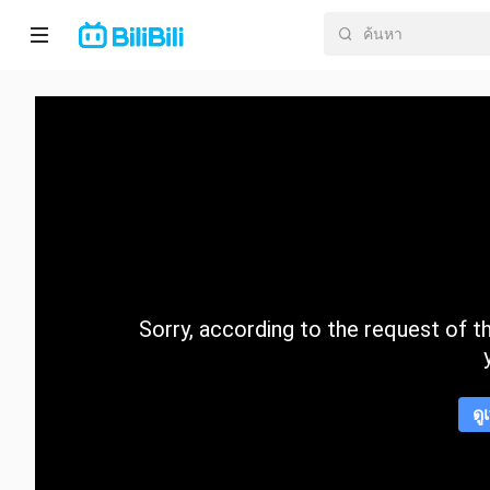
หน้า
หลัก
อนิ
เมะ
ละคร
สั้น
Sorry, according to the request of the
กำลัง
มา
แรง
ดู
หมวด
หมู่