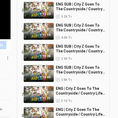
ENG SUB | City Z Goes To
The Countryside / Country
3
Life of Gen-Z EP. 3 (1080p)
1:13:23
3.2K วิว
ENG SUB | City Z Goes To
The Countryside / Country
4
Life of Gen-Z EP. 4 (1080p)
1:11:19
4.0K วิว
ส่ง
ENG SUB | City Z Goes To
The Countryside / Country
5
Life of Gen-Z EP. 5 (1080p)
1:10:38
3.9K วิว
ENG SUB | City Z Goes To
The Countryside / Country
6
Life of Gen-Z EP. 6
1:16:40
3.8K วิว
ENG | City Z Goes To The
Countryside / Country Life
7
of Gen-Z EP. 7
1:11:31
5.1K วิว
ุด
ENG | City Z Goes To The
Countryside / Country Life
8