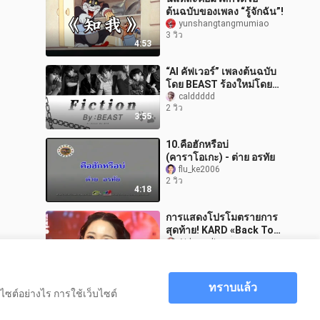
ต้นฉบับของเพลง “รู้จักฉัน”!
yunshangtangmumiao
3 วิว
4:53
“AI คัฟเวอร์” เพลงต้นฉบับ
โดย BEAST ร้องใหม่โดย
BTS
calddddd
2 วิว
3:55
10.คือฮักหรือบ่
(คาราโอเกะ) - ต่าย อรทัย
flu_ke2006
2 วิว
4:18
การแสดงโปรโมตรายการ
สุดท้าย! KARD «Back To
Life» เวทีคัมแบ็ก 260805
Aidouanlisuo
1 วิว
3:33
ทราบแล้ว
ไซต์อย่างไร การใช้เว็บไซต์
หน้าหลัก
ENG SUB | City Z Goes To The Countryside
>
/ Country Life of Gen-Z EP.2 (1080p)