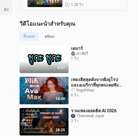
of Gen-Z EP. 8
1:18:17
1.2K วิว
ส่ง
วีดีโอแนะนำสำหรับคุณ
ทั้งหมด
อนิเมะ
เดมาร์
สว.สัสวี
1 วิว
4:27
เพลงฮิตสุดดังจากฝั่งยุโรป
และอเมริกาที่ทุกคนเคยฟัง
แท้จริงแล้วร้องโดยเธอเห
lingshihao
6 วิว
รอ? | สัมภาษณ์พิเศษ Ava
10:34
Max
รวมเพลงยอดฮิต AI 2026
Thanawat Jojoe
2 วิว
28:25