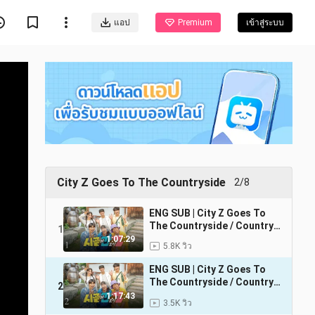
แอป
Premium
เข้าสู่ระบบ
City Z Goes To The Countryside
2/8
ENG SUB | City Z Goes To
The Countryside / Country
1
Life of Gen-Z EP.1 (1080p)
1:07:29
5.8K วิว
ENG SUB | City Z Goes To
The Countryside / Country
2
Life of Gen-Z EP.2 (1080p)
1:17:43
3.5K วิว