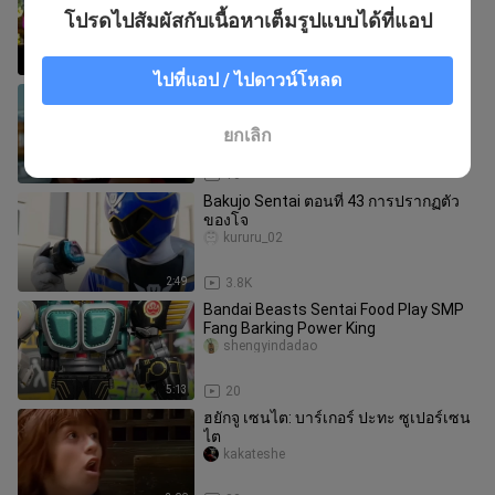
ฉบับเต็ม!
โปรดไปสัมผัสกับเนื้อหาเต็มรูปแบบได้ที่แอป
mumumuzienci
5:54
22
ไปที่แอป / ไปดาวน์โหลด
Hyakuju Sentai: เข้าสู่ High Duke
Onihime! Silver Wolf มีอุปกรณ์ใหม่
lingyubushilinyu
ยกเลิก
2:50
16
Bakujo Sentai ตอนที่ 43 การปรากฏตัว
ของโจ
kururu_02
2:49
3.8K
Bandai Beasts Sentai Food Play SMP
Fang Barking Power King
shengyindadao
5:13
20
ฮยักจู เซนไต: บาร์เกอร์ ปะทะ ซูเปอร์เซน
ไต
kakateshe