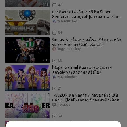
3:14
47
การตีความโลโก้ของ 48 ทีม Super
Sentai อย่างสมบูรณ์! [ความลับ → เป่าทา
โร่ + ไม่รู้จัก]
wuyeqiushen
6:52
54
ทีมอสูร: ร่างโคลนของโซลเบิร์ด กองหน้า
ของราชายาบาริถือกำเนิดแล้ว!
lingyubushilinyu
2:38
33
[Super Sentai] ทีมงานจะเสริมภาพ
ลักษณ์ตัวละครตามสีหรือไม่?
wuyeqiushen
3:07
21
《AIZO》แต่☆อัศวิน☆กลับมาล้างแค้น
แล้ว☆【MAD/ยอดคนผ้าคลุมหน้า/มิกซ์
ตัดต่อ】【การประกวดผลงานดัดแปลงอ
neogeye
ย่างเป็
3:57
59
เรื่องราวอดีตของอุลตร้า ถนนเหวินเมี่ยว!