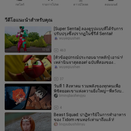
กดไลก์
รายการโปรด
ดาวน์โหลด
คอมเมนต์
วีดีโอแนะนำสำหรับคุณ
[Super Sentai] ลองดูรูปแบบที่ได้รับการ
ปรับปรุงซึ่งปรากฏในซีรีส์ Sentai!
wuyeqiushen
17:55
463
[หัวข้ออุปกรณ์ประกอบฉากหลัก] เอาน่า!
เหล่านินจาสุดฮอต! ฉบับที่สองของ
รายการอุปกรณ์ประกอบฉากหลักของ Su
wuyeqiushen
9:42
37
วันที่ 1 สิงหาคม รวมพลังของทุกคนเพื่อ
พิชิตยอดเขาแห่งความยิ่งใหญ่—พี่หวังบน
จักรยาน:
limingbaofengyu
1:35
4
Beast Squad: ปาฏิหาริย์ในการทำอาหาร
ของ Tidom เซนทอร์เห่ามาถึงแล้ว!
lingyubushilinyu