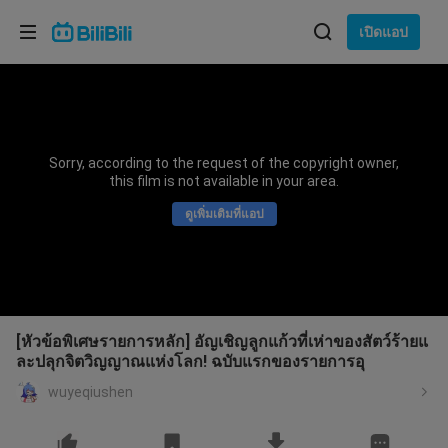
เลือกภาษา
เปิดแอป
English
ภาษา: ภาษาไทย
ภาษาไทย
Sorry, according to the request of the copyright owner,
เข้าสู่
this film is not available in your area.
Tiếng Việt
ระบบ
ดูเพิ่มเติมที่แอป
Bahasa Indonesia
Bahasa Melayu
[หัวข้อพิเศษรายการหลัก] อัญเชิญลูกแก้วที่เห่าของสัตว์ร้ายแ
ละปลุกจิตวิญญาณแห่งโลก! ฉบับแรกของรายการอุ
wuyeqiushen