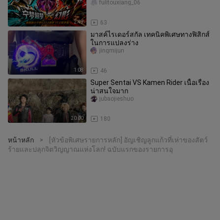
ทีมจัดหนักถล่มแฟนธอ
fulitouxiang_06
2:49
63
มาสค์ไรเดอร์สกัล เทคนิคพิเศษทางฟิสิกส์
ในการแปลงร่าง
jingmijun
1:08
46
Super Sentai VS Kamen Rider เนื้อเรื่อง
น่าสนใจมาก
jubaojieshuo
20:00
180
หน้าหลัก
[หัวข้อพิเศษรายการหลัก] อัญเชิญลูกแก้วที่เห่าของสัตว์
>
ร้ายและปลุกจิตวิญญาณแห่งโลก! ฉบับแรกของรายการอุ