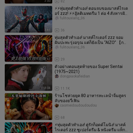
3:00
82
⚡⚡ทุ่มสุดตัวทำเอง! ตอนจบของมาสค์ไรเด
อร์ zzz! ⚡⚡อัลติเมทดรีม 1 ต่อ 4 สังหารฝัน
ร้ายแบบไม่ยั้ง! การต่อส
fulitouxiang_06
3:41
36
ทุ่มสุดตัวทำเอง! มาสค์ไรเดอร์ zzz จอม
ฝันปะทะรุ่งอรุณ แต่ก็ยังเป็น “AIZO” 【การ
ประกวดผลงานแฟนเมดอย่างเ
fulitouxiang_06
1:43
29
ตัวอย่างตอนสุดท้ายของ Super Sentai
(1975~2021)
dongpiaokafeidian
18:04
11.1K
ร้านโชห่วยยุค 80 อาหารทะเลน้ำจิ้มสูตร
ลับของยวี่เฟิน
caomeidoudoudoudou
2:35
68
⚡ทุ่มสุดตัวทำเอง! คู่รักก็อดด์โมนิง! มาสค์
ไรเดอร์ zzz ซูเปอร์ดรีม & หนิงดรีม แท็ก