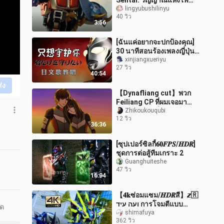
Sentai: วิญญาณแห่งไฟ
Barking Knight ถือกำเนิด
lingyubushilinyu
40 วิว
แล้ว!
3:56
[ฉันแค่อยากจะปกป้องคุณ]
30 นาทีสอนร้องเพลงญี่ปุ่น
คลาสสิก Ultraman Dyna
xinjiangxueriyu
27 วิว
ED โดย君だけを胜りたい
40:54
ส่ง
【Dynafliang cut】พวก
Feiliang CP ที่ผมเจอมา
ตลอดหลายปีที่ผ่านมา
Zhikoukouqubi
12 วิว
36:36
[ซุปเปอร์ซิลกี้𝟔𝟎𝑭𝑷𝑺/𝑯𝑫𝑹]
ชุดการต่อสู้ทีมเกราะ 2
Guanghuiteshe
47 วิว
16:04
【𝟒𝐤ซ่อมแซม/𝑯𝑫𝑹สี】𝙯🇷
ועה עיד การโจมตีแบบ
ุด
ประกายไฟ การเผาไหม้
shimafuya
362 วิว
สูงสุด การเอาชีวิตรอด สิ้น