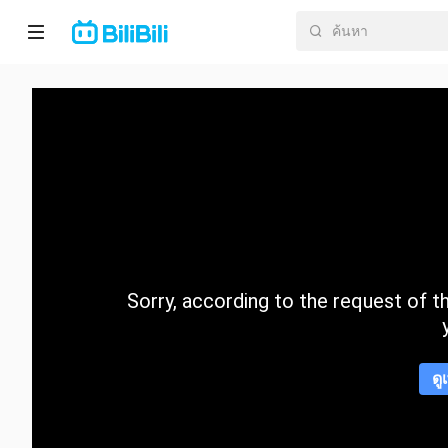
หน้า
หลัก
อนิ
เมะ
ละคร
สั้น
Sorry, according to the request of the
กำลัง
มา
แรง
ดู
หมวด
หมู่