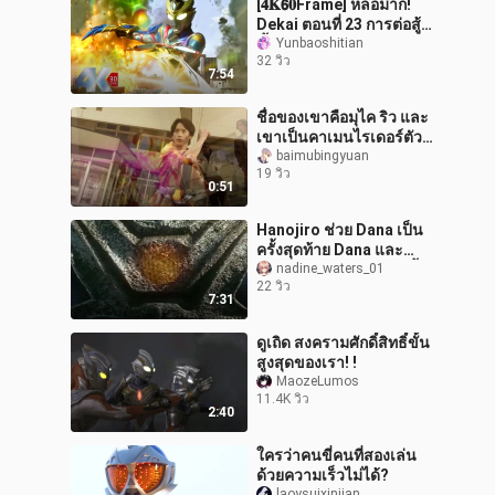
[𝟒𝐊𝟲𝟎Frame] หล่อมาก!
Dekai ตอนที่ 23 การต่อสู้
ชี้ขาดกำลังจะมาถึง!
Yunbaoshitian
32 วิว
7:54
ชื่อของเขาคือมุไค ริว และ
เขาเป็นคาเมนไรเดอร์ตัว
จริง
baimubingyuan
19 วิว
0:51
Hanojiro ช่วย Dana เป็น
ครั้งสุดท้าย Dana และ
Hanojiro ได้พบกันอีกครั้ง
nadine_waters_01
22 วิว
แต่จะได้พบกันอีกแน่นอน!
7:31
ดูเถิด สงครามศักดิ์สิทธิ์ขั้น
สูงสุดของเรา! !
MaozeLumos
11.4K วิว
2:40
ใครว่าคนขี่คนที่สองเล่น
ด้วยความเร็วไม่ได้?
laoysuixinjian