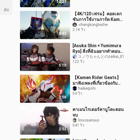
12:27
หวัง ระเบิดอย่างส
ส่ง
【4K/120 เฟรม】คอลเลก
ชันการใช้งานการ์ด Kamen
Rider Goodwill All
-chengkongteshe-
2.1K วิว
Legend Knight
9:45
[Asuka Shin × Yumimura
Ryo] สิ่งที่ฉันอยากทำตอนนี้
คือปกป้องคุณ!
スノウちゃんとのzaikai_01
122 วิว
5:10
【Kamen Rider Geats】
มาฟังเพลงที่เกี่ยวข้องกับ
New Rider Geats กันเถอะ!
haikeqishi
54 วิว
“โชคเป็นลางร้าย”
2:58
คาเมนไรเดอร์คาบูโตะตอน
จบ
linsoserious
547 วิว
2:22