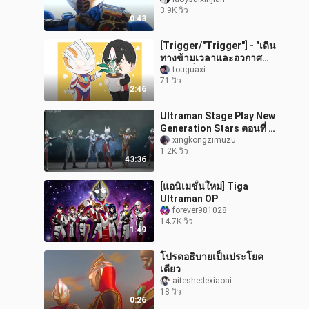
3.9K วิว
0:43
[Trigger/"Trigger"] - "เดิน
ทางข้ามเวลาและอวกาศ
ทำให้ดีที่สุด แล้วฉันจะมาหา
touguaxi
71 วิว
คุณ"
2:46
Ultraman Stage Play New
Generation Stars ตอนที่ 1
[กลุ่มคำบรรยายบนท้องฟ้า]
xingkongzimuzu
1.2K วิว
43:36
[แอนิเมชั่นใหม่] Tiga
Ultraman OP
forever981028
14.7K วิว
1:49
โปรดอธิบายเป็นประโยค
เดียว
aiteshedexiaoai
18 วิว
0:26