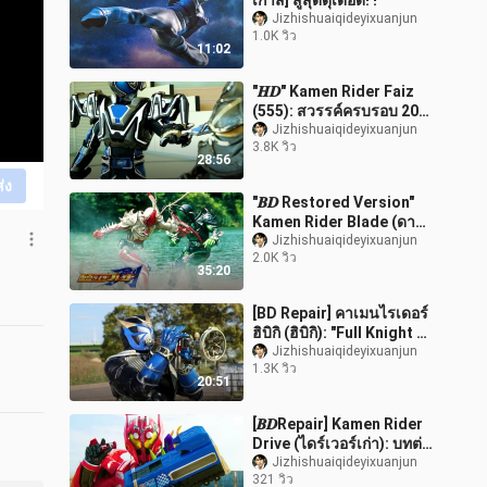
เกาส์] สู้สุดดุเดือด! !
Jizhishuaiqideyixuanjun
1.0K วิว
11:02
"𝑯𝑫" Kamen Rider Faiz
(555): สวรรค์ครบรอบ 20
ปี・ได้รับ "คอลเลกชันการ
Jizhishuaiqideyixuanjun
3.8K วิว
ต่อสู้ทั้งหมด"
28:56
ส่ง
"𝑩𝑫 Restored Version"
Kamen Rider Blade (ดาบ):
คอลเลกชันการต่อสู้คลาส
Jizhishuaiqideyixuanjun
2.0K วิว
สิก "บทสุดท้าย" The Lost
35:20
Ace ใน
[BD Repair] คาเมนไรเดอร์
ฮิบิกิ (ฮิบิกิ): "Full Knight +
All Special Moves
Jizhishuaiqideyixuanjun
1.3K วิว
Collection"
20:51
[𝑩𝑫Repair] Kamen Rider
Drive (ไดร์เวอร์เก่า): บทต่อ
ไปของ "All Forms + All
Jizhishuaiqideyixuanjun
321 วิว
Must-Kill Collection"