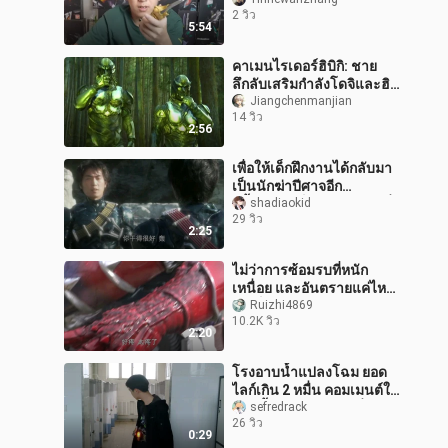
หยวนเพื่อซื้อส้อมเสียงเพื่อ
2 วิว
ทดสอบการได้ยินจริงๆ
5:54
คาเมนไรเดอร์ฮิบิกิ: ชาย
ลึกลับเสริมกำลังโดจิและฮิ
เมะ ฮิบิกิต้องทนทุกข์ทรมาน
Jiangchenmanjian
14 วิว
กับความพ่ายแพ้ครั้งใหญ่เป็
2:56
เพื่อให้เด็กฝึกงานได้กลับมา
เป็นนักฆ่าปีศาจอีก
ครั้ง...ช่างเป็นปรมาจารย์ที่
shadiaokid
29 วิว
ดีจริงๆ
2:25
ไม่ว่าการซ้อมรบที่หนัก
เหนื่อย และอันตรายแค่ไหน
เขาก็มองโลกในแง่ดีและ
Ruizhi4869
10.2K วิว
มองโลกในแง่ดีต่อผู้อื่นเสมอ
2:20
ใคร
โรงอาบน้ำแปลงโฉม ยอด
ไลก์เกิน 2 หมื่น คอมเมนต์ใน
ช่องชี้นัดหมายสถานที่ถัดไป
sefredrack
26 วิว
ก็ช่างเถอะ ไม่เป็นไรแล้ว
0:29