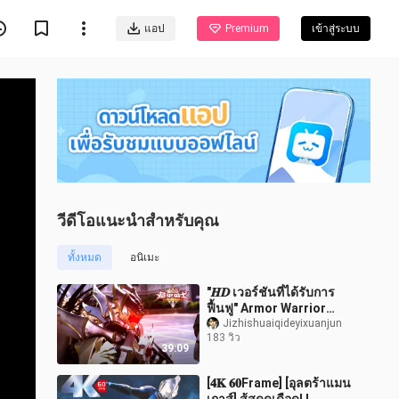
แอป
Premium
เข้าสู่ระบบ
วีดีโอแนะนำสำหรับคุณ
ทั้งหมด
อนิเมะ
"𝑯𝑫 เวอร์ชันที่ได้รับการ
ฟื้นฟู" Armor Warrior
Light and Shadow
Jizhishuaiqideyixuanjun
183 วิว
Legend: คอลเลกชันการ
39:09
ต่อสู้คลาสสิก "บท
[𝟒𝐊 𝟔𝟎Frame] [อุลตร้าแมน