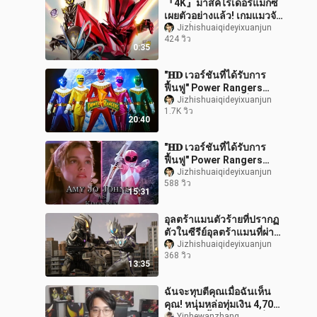
『4K』มาสค์ไรเดอร์แม็กซ์
เผยตัวอย่างแล้ว! เกมแมวจับ
หนู! เริ่มออกอากาศเดือน
Jizhishuaiqideyixuanjun
424 วิว
กันยายน 2026!
0:35
"𝐇𝐃 เวอร์ชันที่ได้รับการ
ฟื้นฟู" Power Rangers
เวอร์ชันอเมริกัน ซีซั่น 4
Jizhishuaiqideyixuanjun
1.7K วิว
Xio: "รูปแบบหุ่นยนต์เต็มรูป
20:40
แ
"𝐇𝐃 เวอร์ชันที่ได้รับการ
ฟื้นฟู" Power Rangers
Power Rangers: "Robot
Jizhishuaiqideyixuanjun
588 วิว
Full Form + All-Kill
15:31
Collection"
อุลตร้าแมนตัวร้ายที่ปรากฏ
ตัวในซีรีย์อุลตร้าแมนที่ผ่าน
มา: "เบเลียเดอะอีวิล"
Jizhishuaiqideyixuanjun
368 วิว
13:35
ฉันจะทุบตีคุณเมื่อฉันเห็น
คุณ! หนุ่มหล่อทุ่มเงิน 4,700
Yinhewanzhang