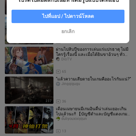
1:15
29.1K
ไปที่แอป / ไปดาวน์โหลด
ในที่สุดก็ได้เห็นรูปร่างปกติแล้ว!
【kamichichi หรือที่รู้จักในชื่อ “Shenru
She”】ผลงานใหม่ คงไว้ซึ่งคว
liuyingxiaojuchang
ยกเลิก
0:55
37
ผ่านไปสิบปีของการเล่นแร่แปรธาตุ ไม่มี
ใครรู้เรื่องนี้ และเมื่อได้ยินขาอ้วนๆ ทั่ว
โลก! คำแนะนำการประเมิ
DioTV
7:26
65
“แล้วความเสียดายในเกมคืออะไรกันแน่?”
Jingqigugu
2:37
36
เดือนเมษายนมีเกมอินดี้น่าเล่นเยอะเกิน
ไปแล้วนะ!! 【บัญชีดำและบัญชีแดงเกม
อินดี้เดือนเมษายน】
duliyouxixiyijun
18:30
13