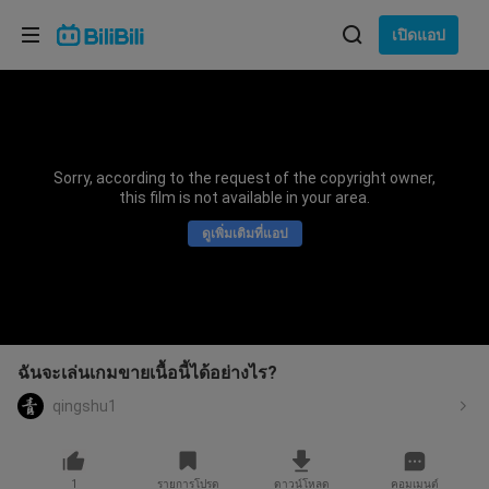
เลือกภาษา
เปิดแอป
English
ภาษา: ภาษาไทย
ภาษาไทย
Sorry, according to the request of the copyright owner,
เข้าสู่
this film is not available in your area.
Tiếng Việt
ระบบ
ดูเพิ่มเติมที่แอป
Bahasa Indonesia
Bahasa Melayu
ฉันจะเล่นเกมขายเนื้อนี้ได้อย่างไร?
qingshu1
1
รายการโปรด
ดาวน์โหลด
คอมเมนต์