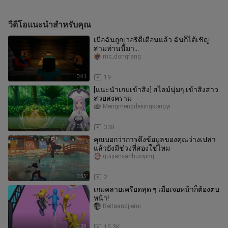
วีดีโอแนะนำสำหรับคุณ
เมื่อฉันถูกเวอริตี้เตือนแล้ว ฉันก็ได้เชิญ
สามท่านนี้มา…
mc_dongfang
0:41
19
[แนะนำเกมเข้าสิง] สไลม์นุ่มๆ เข้าสิงสาว
สวยสงคราม
Mengmengdexingkongyi
10:32
338
คุณบอกว่าการดึงข้อมูลของคุณว่างเปล่า
แล้วยังมีช่วงที่สองใช่ไหม
guijianvanhuoying
0:55
2
เกมคลายเครียดสุด ๆ เมื่อเจอหน้าก็ต้องตบ
หน้า!
Beitaandjierui
0:28
15.3K