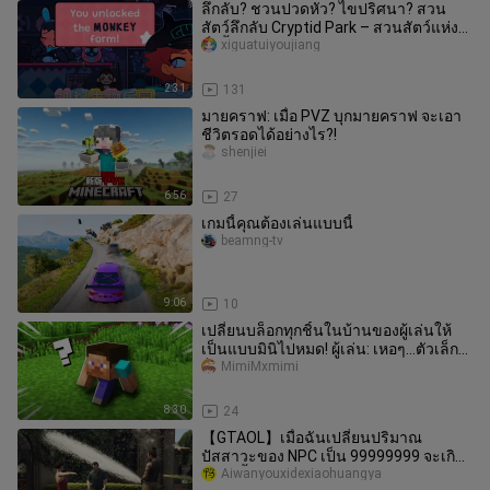
ลึกลับ? ชวนปวดหัว? ไขปริศนา? สวน
สัตว์ลึกลับ Cryptid Park – สวนสัตว์แห่ง
สิ่งลี้ลับ รอคุณมาท้าทายอยู่!
xiguatuiyoujiang
2:31
131
มายคราฟ: เมื่อ PVZ บุกมายคราฟ จะเอา
ชีวิตรอดได้อย่างไร?!
shenjiei
6:56
27
เกมนี้คุณต้องเล่นแบบนี้
beamng-tv
9:06
10
เปลี่ยนบล็อกทุกชิ้นในบ้านของผู้เล่นให้
เป็นแบบมินิไปหมด! ผู้เล่น: เหอๆ…ตัวเล็กๆ
ก็น่ารักดีนะ 🤤
MimiMxmimi
8:30
24
【GTAOL】เมื่อฉันเปลี่ยนปริมาณ
ปัสสาวะของ NPC เป็น 99999999 จะเกิด
อะไรขึ้น?
Aiwanyouxidexiaohuangya