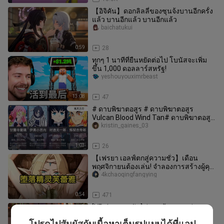
【อิจิคัน】ดอกลิลลี่ของซุนจ้งบานอีกครั้ง
แล้ว บานอีกแล้ว บานอีกแล้ว
baichatukui
0:59
28
ทุกๆ 1 นาทีที่ยืนหยัดต่อไป โบนัสจะเพิ่ม
ขึ้น 1,000 ดอลลาร์สหรัฐ!
yeshouyouximrbeast
13:08
47
# ดาบพิฆาตอสูร # ดาบพิฆาตอสูร
Vulcan Blood Wind Tan# ดาบพิฆาตอสูร
fandom #steam game
kristin_gaines_03
1:03
26
【เฟรยา เอลฟ์ตกสู่ความชั่ว】เดือน
พฤศจิกายนต้องเล่น! จำลองการสร้างผู้คุม
กึ่งออร์ค! รับรองสนุกแน่นอน! เพ
4kchaoqingfangying
0:54
471
[VRchat รายวัน] อ่านแล้วอยากเล่นแมว
ด้วย!
โปรดไปสัมผัสกับเนื้อหาเต็มรูปแบบได้ที่แอป
laobaiyuyouxi