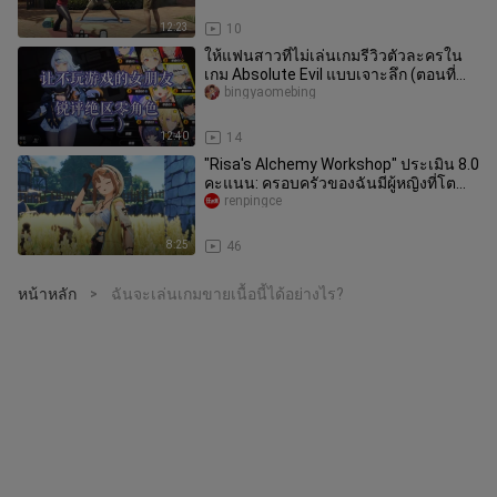
12:23
10
ให้แฟนสาวที่ไม่เล่นเกมรีวิวตัวละครใน
เกม Absolute Evil แบบเจาะลึก (ตอนที่
สอง) ปิดท้ายด้วยการโยนหินถาม
bingyaomebing
12:40
14
"Risa's Alchemy Workshop" ประเมิน 8.0
คะแนน: ครอบครัวของฉันมีผู้หญิงที่โต
แล้ว
renpingce
8:25
46
หน้าหลัก
ฉันจะเล่นเกมขายเนื้อนี้ได้อย่างไร?
>