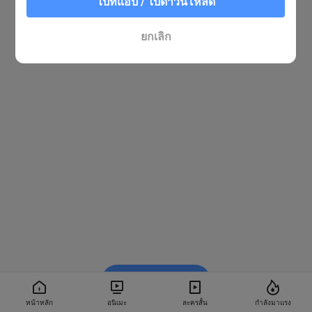
ไปที่แอป / ไปดาวน์โหลด
ยกเลิก
รับชมใน BiliBili
หน้าหลัก
อนิเมะ
ละครสั้น
กำลังมาแรง