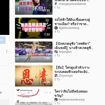
นักศึกษาสายศิลป์ชั้นนำ
ที่สุดเลยหรือ? | บันทึกชวน
zhangxiaonianbenren
1 วิว
กินข้าว 013
37:33
รถไฟฟ้าใต้ดินเชื่อมตรงสู่
ชานเมือง? หรือว่าขาด
ความชาญฉลาดกันแน่!
dgeshuoluwang
4 วิว
1:22
ส่ง
【นักสเกตลูซิง “เทพธิดา”
เฉินหงอี】นางฟ้าสเกตลูซิง
รุ่น Z ผู้พริ้วไหวดุจปักษีพิลาศ
xinjunplus
1 วิว
งดงามอย่างหาที่เปรีย
1:52
【มีม】ใครดูแล้วหัวเราะ
ระบบคอมพิวเตอร์จะอัป
เกรดเป็น OS หลักโดย
Zhiyumiyin
3 วิว
อัตโนมัติ #148
4:55
ใครว่าจีนไม่มีหนังสยอง
ุด
ขวัญ?
biedanxinwurenzaiyi
1 วิว