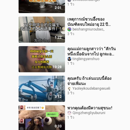
1 วิว
2:01
เหตุการณ์ชวนอึ้งของ
บัณฑิตจบใหม่อายุ 22 ปี
ระหว่างไปสัมภาษณ์งาน
beishangniuroubao_
3 วิว
1:22
คุณแม่ถามลูกสาวว่า “สักวัน
หนึ่งเมื่อฉันจากไป ลูกจะอยู่
ต่อไปยังไง?” คำตอบของ
tingbingyanshuo
1 วิว
ลูกสาวทำเอาชาวเน็ตนับไม่
10:28
ถ
คุณครับ ถ้าเล่นแบบนี้ต้อง
จ่ายเพิ่มนะ
Yaoleyikoudebangexueli
3 วิว
3:12
พวกคุณต้องมีความสุขนะ!
Qingzhengliyuburuni
1 วิว
0:33