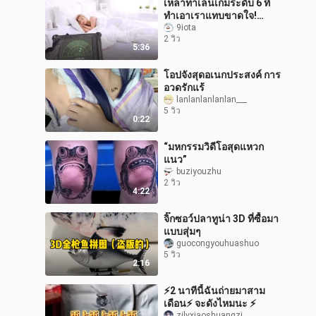
เหล่าท่าเล่นเกมระดับ 6 ที่
ทำเอาเราแทบขาดใจ!
#147
9iota
2 วิว
5:36
โอปจังสุดอเนกประสงค์ การ
อวดรักแร้
lanlanlanlanlan___
5 วิว
0:22
“มหกรรมวิดีโอสุดแหวก
แนว”
buziyouzhu
2 วิว
4:22
จิ๊กซอว์ปลาทูน่า 3D ที่ซื้อมา
แบบสุ่มๆ
guocongyouhuashuo
5 วิว
2:16
⚡2 นาทีนี้ฉันถ่ายมาสาม
เดือน⚡ จะดังไหมนะ ⚡
zilvxiaoshuangzi