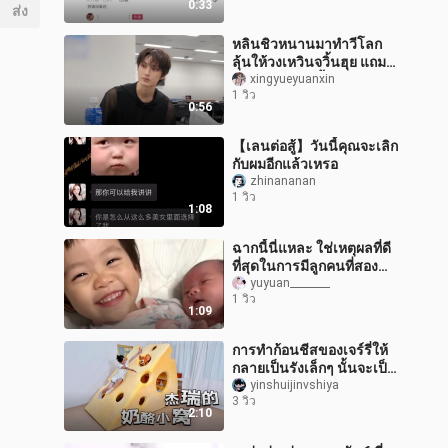
0:33
ส่ง
หลินชิวหนานมาทำวีโลก
ลุ้นให้วงเหวินจวิ้นฮุย แถม
ยังเรียกเหวินจวิ้นฮุยว่า
xingyueyuanxin
1 วิว
“ฮุ่ยจื่อ” ด้วย
0:56
【เลนต่อสู้】วันนี้คุณจะเลิก
กับผมอีกแล้วเหรอ
zhinananan
1 วิว
1:08
ฉากนี้นี่แหละ ใช่เหตุผลที่ดี
ที่สุดในการมีลูกคนที่สอง
หรือเปล่า?
yuyuan________
1 วิว
1:09
การทำก้อนชีสของเจร์รี่ให้
กลายเป็นรังเล็กๆ นั้นจะเป็น
ยังไงนะ…
yinshuijinvshiya
3 วิว
2:10