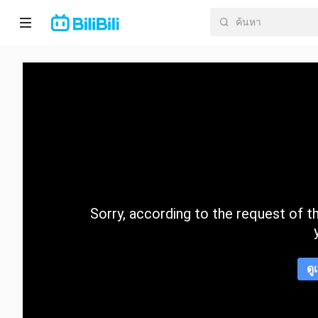
หน้า
หลัก
อนิ
เมะ
ละคร
สั้น
Sorry, according to the request of the
กำลัง
มา
แรง
ดู
หมวด
หมู่