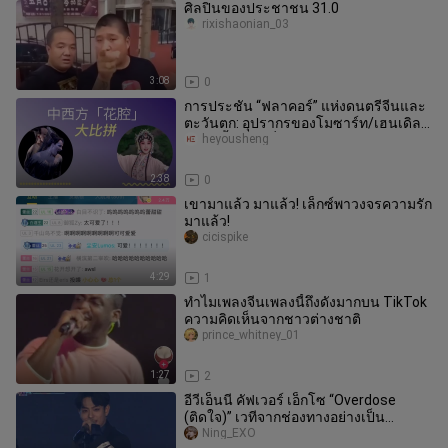
ศิลปินของประชาชน 31.0
rixishaonian_03
3:08
0
การประชัน “ฟลาคอร์” แห่งดนตรีจีนและ
ตะวันตก: อุปรากรของโมซาร์ท/เฮนเดิล
ปะทะ งิ้วคุนฉู่เรื่อง “ดอกโบตั
heyousheng
2:38
0
เขามาแล้ว มาแล้ว! เล็กซ์พาวงจรความรัก
มาแล้ว!
cicispike
4:29
1
ทำไมเพลงจีนเพลงนี้ถึงดังมากบน TikTok
ความคิดเห็นจากชาวต่างชาติ
prince_whitney_01
1:27
2
อีวีเอ็นนี คัฟเวอร์ เอ็กโซ “Overdose
(ติดใจ)” เวทีจากช่องทางอย่างเป็น
ทางการของงานเฉลิมฉลองระดับโลกขอ
Ning_EXO