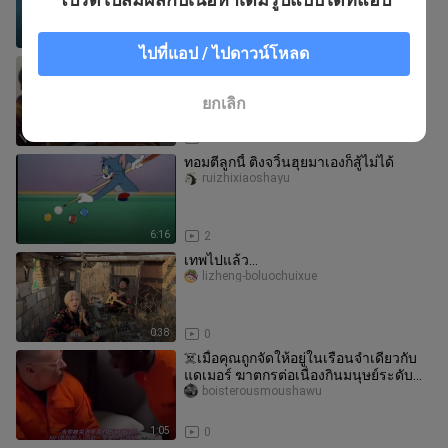
รากอน
0:36
0
ไปที่แอป / ไปดาวน์โหลด
เมื่อคนที่ห้องดนตรีข้างๆ ของคุณเริ่ม
ประชันกับคุณ?
musclezhupiano
ยกเลิก
2:25
0
ทอมตีลูกนี้ ติงจวิ้นฮุยมาเองก็สู้ไม่ได้
ruizhixiaoshayu
6:16
2
เทพไปแล้ว…
lizheng-boluochuixue
0:38
0
☠️เมื่อคุณถูกจัดให้อยู่ในเรือนจำเดียวกับ
แดเมอร์ ฆาตกรต่อเนื่องกินมนุษย์ระดับ
ท็อป
boisterousmoushawu
1:05
0