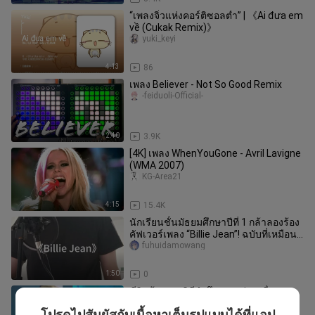
“เพลงจิ๋วแห่งคอร์ติซอลต่ำ” | 《Ai đưa em
về (Cukak Remix)》
yuki_keyi
4:13
86
เพลง Believer - Not So Good Remix
-feiduoli-Official-
2:40
3.9K
[4K] เพลง WhenYouGone - Avril Lavigne
(WMA 2007)
KG-Area21
4:15
15.4K
นักเรียนชั้นมัธยมศึกษาปีที่ 1 กล้าลองร้อง
คัฟเวอร์เพลง “Billie Jean”! ฉบับที่เหมือน
ที่สุดในหมู่คนวัยเ
fuhuidamowang
1:50
0
ชีวิตต้องการพิธีรำลึกบางอย่าง เพื่อปลุก
จิตวิญญาณ #ธรรมชาติ #วงดนตรีดรีมด
โปรดไปสัมผัสกับเนื้อหาเต็มรูปแบบได้ที่แอป
xm6yingwendiantai