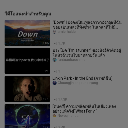
วีดีโอแนะนำสำหรับคุณ
"Down" | ยังคงเป็นเพลงภาษาอังกฤษที่ฉัน
ชอบ เป็นเพลงที่ฟังซ้ำๆ ในเวลาที่ไม่มี
ความสุข
amie_holder
4:06
1.7K
ประโยค “I’m stunner” ของนิงอี้จั๋วติดอยู่
ในหัวฉันวนไปมาหลายวันแล้ว
fantuanhaochinie
1:23
1
Linkin Park - In the End (ภาพดีขึ้น)
Chuangjinlangqundeyang
3:38
17.3K
[ดนตรี] ความเพลิดเพลินในเสียงเพลง
อย่างแท้จริง|"What For？"
Novoqinghuan
3:32
3.4K