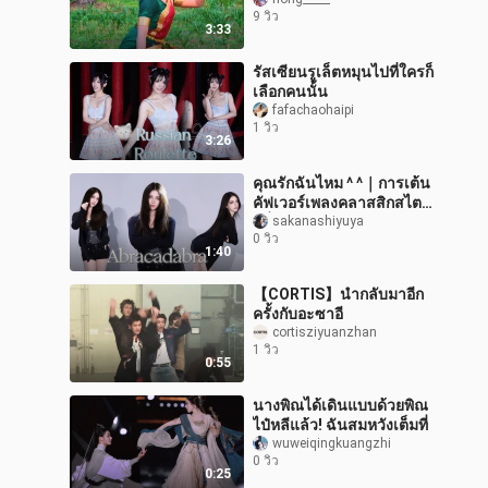
ชำระจิตวิญญาณ: สัมผัส
9 วิว
ความโกรธของเพศหญิง |
3:33
Angopangam S
รัสเซียนรูเล็ตหมุนไปที่ใครก็
เลือกคนนั้น
fafachaohaipi
1 วิว
3:26
คุณรักฉันไหม ^ ^｜การเต้น
คัฟเวอร์เพลงคลาสสิกสไตล์
หยิ่งทะนง “Abracadabra”
sakanashiyuya
0 วิว
1:40
【CORTIS】นำกลับมาอีก
ครั้งกับอะซาอี
cortisziyuanzhan
1 วิว
0:55
นางพิณได้เดินแบบด้วยพิณ
ไป๋หลีแล้ว! ฉันสมหวังเต็มที่
wuweiqingkuangzhi
0 วิว
0:25