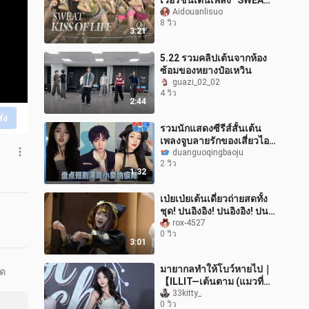
เวอร์ชันเต้นเพลง “SWEAT”
แล้ว!
Aidouanlisuo
8 วิว
3:21
5.22 รวมคลิปเต้นจากห้อง
ซ้อมของหยางป๋อเหวิน
guazi_02_02
4 วิว
2:44
ส่ง
รวมนักแสดงซีรีส์สั้นเต้น
เพลงจูบลายรักของเสี่ยวไอ
ภาคแรก!
duanguoqingbaoju
2 วิว
1:32
เป่ยเป่ยเต้นเดี่ยวถ่ายสดทั้ง
ชุด! ปนอิงอิง! ปนอิงอิง! ปน
อิงอิง!
rox-4527
0 วิว
3:01
มายากลทำให้โบว์หายไป｜
ุด
【ILLIT—เต้นตาม (แมวที่
ยืมมา)】รูอึนอีคัพเวอร์เต้น
33kitty_
0 วิว
ตาม