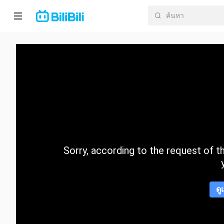
หน้า
หลัก
อนิ
เมะ
ละคร
สั้น
Sorry, according to the request of the
กำลัง
มา
แรง
ดู
หมวด
หมู่