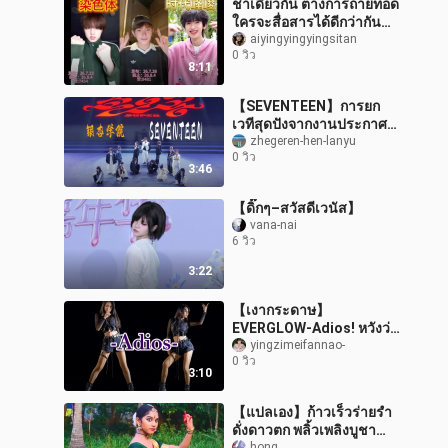
ช่าเดียวกัน ต่างการถ่ายทอด
ใครจะสื่อสารได้ดีกว่ากัน
นะ?
aiyingyingyingsitan
0 วิว
8:11
【SEVENTEEN】การยก
เวทีสุดปังจากงานประกาศ
รางวัล TMA ไปจัดในงาน
zhegeren-hen-lanyu
0 วิว
รับน้องของโรงเรียนจะเป็น
3:46
ยังไงนะ｜คัฟเวอร์เ
【ดิ๊กๆ–สวัสดีเวนัส】
vana-nai
6 วิว
3:22
【เงากระดาษ】
EVERGLOW-Adios! หวังว่า
คุณจะไม่พูดจาไร้สาระนะ
yingzimeifannao-
0 วิว
3:10
【แปลเอง】ก้าวเร็วร่ายรำ
ดั่งดาวตก พลิ้วเพลิงบูชา
hong_____