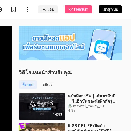
แอป
Premium
เข้าสู่ระบบ
วีดีโอแนะนำสำหรับคุณ
ทั้งหมด
อนิเมะ
ฉบับมืออาชีพ｜เต้นมาสิบปี
｜รีแอ็กชันของนักฝึกหัดรุ่น
ที่ 4 แห่ง TF Family กับเพลง
maxwell_mckay_03
4 วิว
“ทั่วโลกคอยเป็นเพื่อน
14:43
KISS OF LIFE เปิดตัว