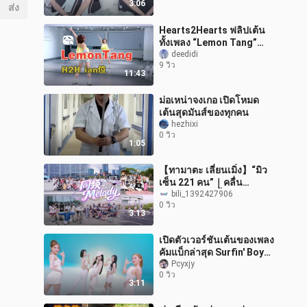
3:06
ส่ง
Hearts2Hearts ฟลิปเต้น
ทั้งเพลง “Lemon Tang”
เวอร์ชัน ian + สอนแยกท่า
deedidi
9 วิว
พร้อมเสียงอธิบายอย่าง
11:43
ละเอียด
ม่อเหน่าจงเกอ เปิดโหมด
เต้นสุดมันส์ของทุกคน
hezhixi
0 วิว
1:05
【ทามาตะ เลี่ยนเมิ่ง】“มิว
เซ็น 221 คน”｜คลื่น
เดียวกัน เมโลดี้｜BDF2026
bili_1392427906
0 วิว
—เฉิงตู หลูโจว กว่างโจว
3:13
หนานชาง เส
เปิดตัวเวอร์ชันเต้นของเพลง
คัมแบ็กล่าสุด Surfin' Boy
ของ Red Velvet
Pcyxjy
0 วิว
3:11