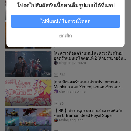
ระหว่าง "Ultraman Dyna" และ "Cradle
โปรดไปสัมผัสกับเนื้อหาเต็มรูปแบบได้ที่แอป
of Eternity" ที่คุณไม่เคยเห
touguaxi
4:33
24
ไปที่แอป / ไปดาวน์โหลด
[คำบรรยายสองภาษาอุลตร้าแมนซีต้า]
"ละครวิทยุเสียงซีต้าและซีโร่" ตอนที่ 24
(จบ) "เริ่มจากที่นี่"
tykis
ยกเลิก
7:29
34
[ละครเวทีอุลตร้าแมน] ละครเวทียุคใหม่
อุลตร้าแมนเดไคตอนที่ 2 [คำบรรยายจีน/
กลุ่มคำบรรยายบนท้องฟ้าเต็มไ
xingkongzimuzu
41:50
561
[ลายมืออุลตร้าแมน/ส่วนประกอบหลัก
Menbius และ Ximen] ลาก่อนข้าวแกง
กะหรี่ของฉัน
chennianlaojimei
4:19
86
【 4K 】สารานุกรมความสามารถพิเศษ
ของ Ultraman Geed Royal Super
Master Abilities
teshejiangjiang