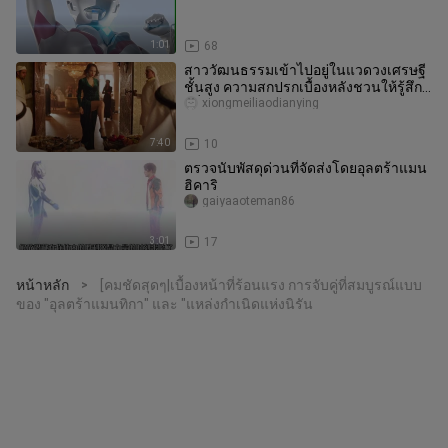
1:01
68
สาววัฒนธรรมเข้าไปอยู่ในแวดวงเศรษฐี
ชั้นสูง ความสกปรกเบื้องหลังชวนให้รู้สึก
คลื่นไส้
xiongmeiliaodianying
7:40
10
ตรวจนับพัสดุด่วนที่จัดส่งโดยอุลตร้าแมน
ฮิคาริ
gaiyaaoteman86
3:01
17
หน้าหลัก
[คมชัดสุดๆ|เบื้องหน้าที่ร้อนแรง การจับคู่ที่สมบูรณ์แบบ
>
ของ "อุลตร้าแมนทิกา" และ "แหล่งกำเนิดแห่งนิรัน