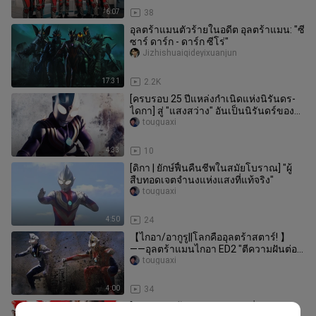
6:07
38
อุลตร้าแมนตัวร้ายในอดีต อุลตร้าแมน: "ซี
ซาร์ ดาร์ก - ดาร์ก ซีโร่"
Jizhishuaiqideyixuanjun
17:31
2.2K
[ครบรอบ 25 ปีแหล่งกำเนิดแห่งนิรันดร-
ไดกา] สู่ "แสงสว่าง" อันเป็นนิรันดร์ของ
เรา
touguaxi
4:33
10
[ดิกา | ยักษ์ฟื้นคืนชีพในสมัยโบราณ] "ผู้
สืบทอดเจตจำนงแห่งแสงที่แท้จริง"
touguaxi
4:50
24
【ไกอา/อากูรู||โลกคืออุลตร้าสตาร์! 】
——อุลตร้าแมนไกอา ED2 "ตีความฝันต่อ
ไป"
touguaxi
4:00
34
[Dyna |. สุดร้อนแรง การจับคู่ที่ลงตัว