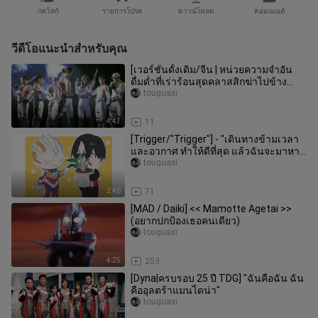
กดไลก์
รายการโปรด
ดาวน์โหลด
คอมเมนต์
วีดีโอแนะนำสำหรับคุณ
[เวอร์ชั่นดั้งเดิม/จีน | หน่วยความจำอัน
ดื่มด่ำที่เร่าร้อนสุดคลาสสิกฆ่าไปข้าง
หน้า]—— "Eternal Tiga"
touguaxi
4:43
11
[Trigger/"Trigger"] - "เดินทางข้ามเวลา
และอวกาศ ทำให้ดีที่สุด แล้วฉันจะมาหา
คุณ"
touguaxi
2:46
71
[MAD / Daiki] << Mamotte Agetai >>
(อยากปกป้องเธอคนเดียว)
touguaxi
4:25
253
[Dyna|ครบรอบ 25 ปี TDG] "ฉันคือฉัน ฉัน
คืออุลตร้าแมนไดน่า"
touguaxi