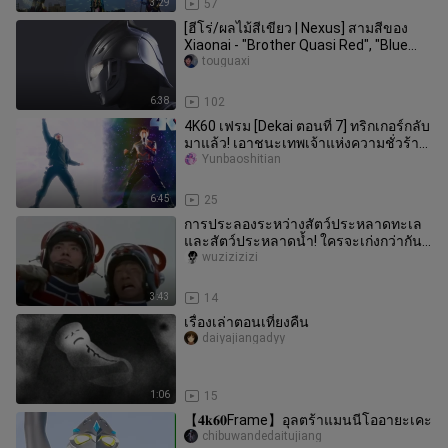
3:29
57
[ฮีโร่/ผลไม้สีเขียว | Nexus] สามสีของ
Xiaonai - "Brother Quasi Red", "Blue
Brother Pity", "Silver Lo
touguaxi
6:38
102
4K60 เฟรม [Dekai ตอนที่ 7] ทริกเกอร์กลับ
มาแล้ว! เอาชนะเทพเจ้าแห่งความชั่วร้าย
Megajee!
Yunbaoshitian
6:45
25
การประลองระหว่างสัตว์ประหลาดทะเล
และสัตว์ประหลาดน้ำ! ใครจะเก่งกว่ากัน?
-
wuzizizizi
3:43
14
เรื่องเล่าตอนเที่ยงคืน
daiyajiangadyy
1:06
15
【𝟒𝐤𝟔𝟎Frame】อุลตร้าแมนนีโออายะเคะ
chibuwandedaitujiang