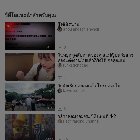
วีดีโอแนะนำสำหรับคุณ
ผู้ใช้นิรนาม
aitoulandezhishengji
0:21
0
วันหยุดสุดสัปดาห์ของคุณแม่ญี่ปุ่นวัยสาว
หลังแต่งงานไปแล้วก็ยังได้เจอคุณแม่
rurikagongdao
1:38
1
วัยนักเรียนจบลงแล้ว โปรยดอกไม้
laiweibeibeizhe
0:53
3
กล้วยหอมจอมซน ปี2 แผ่นที่ 4-2
Pachirapong Channel
20:56
15