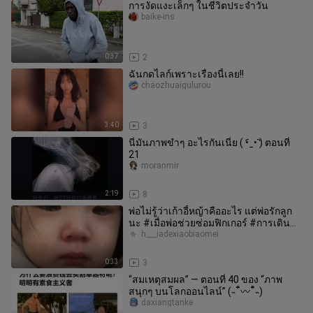
การงัดแงะเล็กๆ ในชีวิตประจำวัน
baike-ins
0:37
2
ฉันกดไลก์เพราะเรื่องนี้เลย!!
chaozhuaigulurou
3:40
3
นี่มันภาพขำๆ อะไรกันเนี่ย ( •︠ˍ•︡ ) ตอนที่
21
moranmir
2:19
8
พ่อไม่รู้ว่าเก้าอี้หญ้าคืออะไร แต่พ่อรักลูก
นะ #เมื่อพ่อช่วยซ่อมฟิกเกอร์ #การเดิน
ทางของหลิงหย่า
h___iadexiaobiaomei
0:33
3
“สมเหตุสมผล” — ตอนที่ 40 ของ “ภาพ
สนุกๆ บนโลกออนไลน์” (˵¯͒〰¯͒˵)
daxiangtanke