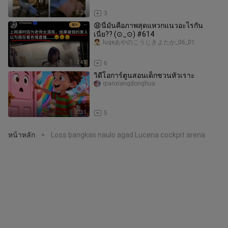
3:24
3
😧นี่มันคือภาพสุดแหวกแนวอะไรกัน
เนี่ย?? (⊙_⊙) #614
lugeあやのこうじきよたか_06_01
2:45
6
วิดีโอการ์ตูนสอนเด็กชวนหัวเราะ
qianxiangdonghua
0:31
5
หน้าหลัก
Loss bangkas naulo agad Lucena cockpit arena
>