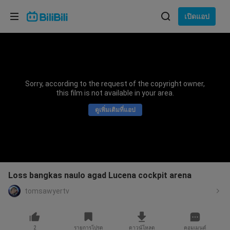
เลือกภาษา
เปิดแอป
English
ภาษา: ภาษาไทย
ภาษาไทย
Sorry, according to the request of the copyright owner,
เข้าสู่
this film is not available in your area.
Tiếng Việt
ระบบ
ดูเพิ่มเติมที่แอป
Bahasa Indonesia
Bahasa Melayu
Loss bangkas naulo agad Lucena cockpit arena
tomsawyertv
2
รายการโปรด
ดาวน์โหลด
คอมเมนต์