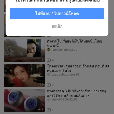
ดาราสาวในคลิปนั้นคือภรรยาของตน
2:23
1
ไปที่แอป / ไปดาวน์โหลด
“อายจนตาย แต่ก็มีความสุข!”
alittlebreak_03
ยกเลิก
2:39
2
ทำงานไปเรื่อยๆ ก็เก็บได้หยกชิ้นใหญ่
ขนาดนี้...
fanxingjianbaosuo
1:19
4
โครงการสะสมสาวงามล้านคน ตอนที่ 80
หนูน้อยทาร์ตไข่
xuexiaobanxiang_03
1:32
2
ดวงตาวัสดุ BJD วิธีทำวงสีแบบง่ายสุดๆ
และวิธีการสลักลายเส้นตา～
aubi696969_02_02
6:43
1