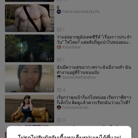
g
Polina kamchatsky Pe
0:09
1
ว่าแต่อยากดูอัปเดตซีรีส์ “เรื่องราวประจำ
วัน” ใช่ไหม? แต่คลิปก็ดูแป่วไปหน่อยนะ
[ฮา] #ขาสวยเหมือนแก้วไ
Xujundage
0:11
1
ฉันมีความสุขมาก เพราะฉันมีงานทำ ฉัน
ทำงานอยู่ที่ร้านขนมปัง
daosendeshenghuo
2:19
4
เรียกว่าคุณป้าก็แก่ไปหน่อย เรียกว่าพี่สาว
ก็เด็กไป คิดดูแล้วควรเรียกฉันว่าอะไรดี?
hutaotaiwangle
0:16
3
คอมเมนต์ฮาๆ: ชายหนุ่มเฝ้าดูไลฟ์สด
ปริศนากลางดึก พอคลิกเข้าไปดูกลับพบว่า
โปรดไปสัมผัสกับเนื้อหาเต็มรูปแบบได้ที่แอป
kuailedeshouziy