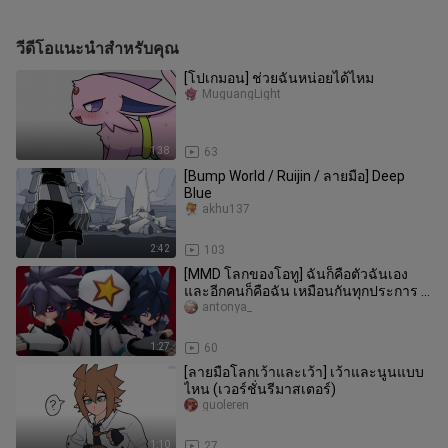
วีดีโอแนะนำสำหรับคุณ
[โปเกมอน] ช่วยฉันหน่อยได้ไหม
MuguangLight
1:38
63
[Bump World / Ruijin / ลายมือ] Deep
Blue
akhu137
2:42
103
[MMD โลกของโอทู] ฉันก็คือตัวฉันเอง
และอีกคนก็คือฉัน เหมือนกันทุกประการ //
MOBIUS∞CRISIS [Lei Shi]
antonya_
1:27
60
[ลายมือโลกเว้าและเว้า] เว้าและนูนแบบ
ไหน (เวอร์ชั่นรีมาสเตอร์)
guoleren
1:10
27