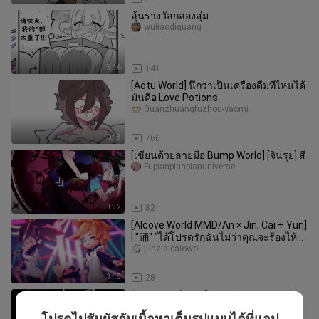
ลุ้นรางวัลกล่องสุ่ม
wuliaodiguang
3:16
141
[Aotu World] นึกว่าเป็นเครื่องดื่มที่ไหนได้
มันคือ Love Potions
Guanzhuangfuzhou-yaomi
0:13
766
[เขียนด้วยลายมือ Bump World] [จินรุย] สี
Fupianpianpianuniverse
1:32
82
[Alcove World MMD/An × Jin, Cai + Yun]
| "踊" "ได้โปรดรักฉันไม่ว่าคุณจะร้องไห้
หรือหัวเราะ"
junziaicaiowo
3:18
28
“ญาติสายเลือด”【การสนับสนุนแบบบี
เมิง】
โปรดไปสัมผัสกับเนื้อหาเต็มรูปแบบได้ที่แอป
bunengchikaotangyuan