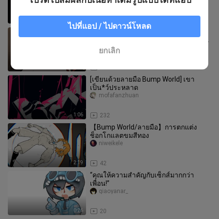
0:43
0
ไปที่แอป / ไปดาวน์โหลด
วิญญาณแก่นแท้ของสาวน้อยเพศหญิง
ปรากฏตัว นักบำเพ็ญฝ่ายหญิงแห่งสำนัก
ห้ามยินอยากเป็นคู่ครองธรรมของข้าหรื
-ningmengjun-
ยกเลิก
4:49
19
[เขียนด้วยลายมือ Bump World] เขา
เป็น*ว์ประหลาด
mofafanzhuan
1:06
232
【Bump World/ลายมือ】การตกแต่ง
ช็อกโกแลตขมสีทอง
niweikele
2:19
42
“คุณให้ความสำคัญกับเซ็กส์มากกว่า
เพื่อน!”
qiaoyanar_
0:26
20