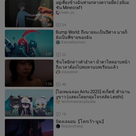
อยู่เคียงข้างฉันท่ามกลางความมืด | อนิเม
ชัน Minecraft
keen_ys
1:49
54
Bump World: ถึงนายจะเป็นปีศาจ นายก็
ยังเป็นพี่ชายของฉัน
Baisedejumao
2:07
22
ชินโคมิกล่าวคำอำลา น้ำตาไหลอาบหน้า
ถึงเวลาต้องไปทบทวนบทเรียนแล้ว
xiaoyesiyi
1:26
46
[ไอเทมฉลอง Aotu 2025] สเก็ตช์: ตำนาน
งูขาว (แสดงโดยกลุ่มโจรสลัด Leishi)
leishimeixiangdaoba
4:57
16
บิดงเลมอน【โลกเว้า-นูน】
feiqiansheng