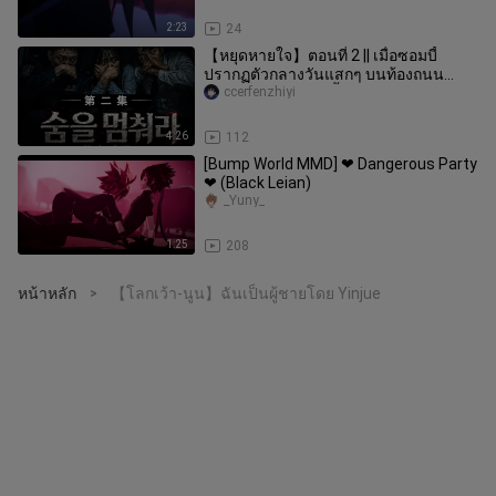
2:23
24
【หยุดหายใจ】ตอนที่ 2 || เมื่อซอมบี้
ปรากฏตัวกลางวันแสกๆ บนท้องถนน
เกาหลี จะเกิดอะไรขึ้น?
ccerfenzhiyi
4:26
112
[Bump World MMD] ❤ Dangerous Party
❤ (Black Leian)
_Yuny_
1:25
208
หน้าหลัก
【โลกเว้า-นูน】ฉันเป็นผู้ชายโดย Yinjue
>