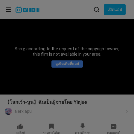
เลือกภาษา
เปิดแอป
English
ภาษา: ภาษาไทย
ภาษาไทย
Sorry, according to the request of the copyright owner,
เข้าสู่
this film is not available in your area.
Tiếng Việt
ระบบ
ดูเพิ่มเติมที่แอป
Bahasa Indonesia
Bahasa Melayu
【โลกเว้า-นูน】ฉันเป็นผู้ชายโดย Yinjue
aierxiapu
กดไลก์
รายการโปรด
ดาวน์โหลด
คอมเมนต์