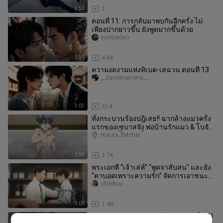
2:52
2
ตอนที่ 11: การกลับมาพบกันอีกครั้ง ไม่
เพียงปากยาวขึ้น ยังพูดมากขึ้นด้วย
yunijiadao
2:57
4.6K
ความงดงามแห่งทิเบต-เสฉวน ตอนที่ 13
__damengmeng__
3:03
514
ทั้งกระบวนร้องปฎิเสธ!! ฉากล้างแมวครั้ง
แรกของเซบาสจัง พ่อบ้านรักแมว & โบจัง
รักแมว!! ทั้งตลก ทั้งเศร้า
maura_fletcher
1:38
3.7K
พระเอกที่ “เจ้าเล่ห์” “พูดจาสับสน” และยัง
“ตาบอดเพราะความรัก” จัดการเอาชนะ
ใจภรรยาได้อย่างไร｜ซีรีส์เก
chiyikou
1:00
1.4K
พลังงานสูงตลอด! ! ! สามีนักบวชคนนั้น! ! !