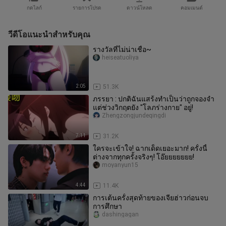
กดไลก์
รายการโปรด
ดาวน์โหลด
คอมเมนต์
วีดีโอแนะนำสำหรับคุณ
รางวัลที่ไม่น่าเชื่อ~
heiseatuoliya
2:05
51.3K
ภรรยา : ปกติฉันแสร้งทำเป็นว่าถูกจองจำ
แต่ช่วงวิกฤตยัง "โลภร่างกาย" อยู่!
Zhengzongjundeqingdi
7:11
31.2K
ใครจะเข้าใจ! ฉากเด็ดเยอะมาก! ครั้งนี้
ต่างจากทุกครั้งจริงๆ! โอ๊ยยยยยยย!
moyanyun15
4:44
11.4K
การเต้นครั้งสุดท้ายของเจียฮ่าวก่อนจบ
การศึกษา
dashingagan