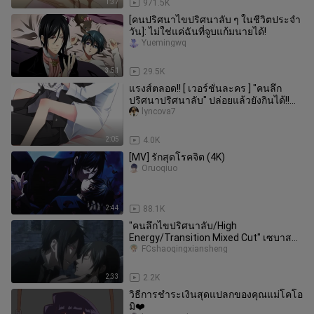
1:37
971.5K
[คนปริศนาไขปริศนาลับ ๆ ในชีวิตประจำ
วัน]: ไม่ใช่แค่ฉันที่จูบแก้มนายได้!
Yuemingwq
3:51
29.5K
แรงส์ตลอด!! [ เวอร์ชั่นละคร ] "คนลึก
ปริศนาปริศนาลับ" ปล่อยแล้วยังกินได้!!
หวานหนักมาก
lyncova7
2:05
4.0K
[MV] รักสุดโรคจิต (4K)
Oruoqiuo
2:44
88.1K
"คนลึกไขปริศนาลับ/High
Energy/Transition Mixed Cut" เซบาส
เตียนโอบกอดเจ้าหญิงแห่งโบซอสอย่างไม่
FCshaoqingxiansheng
สิ้นสุด
2:33
2.2K
วิธีการชำระเงินสุดแปลกของคุณแม่โคโอ
มิ❤️