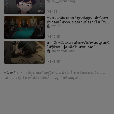
bai___nvpuzhang
0:57
155
ช่วงเวลาอันตราย! ! คุณพ่อคุณแม่หน้าตา
ดีทุกคน! ไม่ว่าจะมองส่วนนี้อย่างไร! โรง
ศพอยู่ที่นี่แล้ว! [คนไขปริศนาลับ]
nynuo
1:16
10.8K
ฉากดัง พลังแรง!!เฒ่ามารไม่ใช่คนดูรอบนี้
ไม่รู้กี่รอบ 1[คนลึกไขปริศนาลับ]
shenxiandajiaba
1:52
41.8K
หน้าหลัก
สลับชายสลับหญิง!! นางฟ้าโสโครก จีบเซบาสจังออน
>
ไลน์ แรงสูง! (ข้างในมีรถหักเล็กๆ อยู่) มีดฉันอยู่ไหน!!