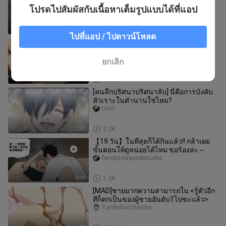
ปีศาจเฒ่ามีวันที่ยุ่งมาก และเขาก็ถูกเตะ
โปรดไปสัมผัสกับเนื้อหาเต็มรูปแบบได้ที่แอป
ด้วยซ้ำ
badiandemumutongxue
1:23
2.8K
ไปที่แอป / ไปดาวน์โหลด
ฉากนี้คุ้นๆ [คนลึกไขปริศนา
ลับ/Sebastian]
tasti
ยกเลิก
1:40
64.0K
[คนลึกปริศนาปริศนาลับ] นี่คือการบังคับ
หัวเราะในตำนานใช่ไหม?
tasti
2:33
2.3K
【19 วัน】ในที่สุดก็ได้กินแล้ว!! กล้าเผย
ขั้นตอนให้ดูหน่อยได้ไหม ขอร้องล่ะ～
fengkaobiguodexueba
0:39
1.3K
[MAD]ชายมากความสามารถใน <รู้ตัวอีก
ทีก็ตกเป็นของผู้ชายอันดับ1ไปซะแล้ว>
Yuniboboのnaicha