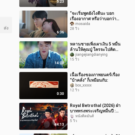
5:23
“จะเริ่มพูดยังไงดีนะ บอก
เรื่องอากาศ หรือว่าบอกว่า
คิดถึงเธอมาก”
mosaida
ส่ง
28 วิว
6:36
หลานชายเพิ่งเผาเงิน 5 หมื่น
ล้านให้คุณปู่ ใครจะไปคิดว่า
แค่พริบตาเดียวคุณปู่ก็ถือเงิน
jiangejiangdianying
15 วิว
นั้นไปก่อการปฏิวั
14:08
เนื้อเรื่องของภาพยนตร์เรื่อง
“บ้าคลั่ง” ก็เหมือนกับ:
box_xxxxx
12 วิว
0:30
Royal Betrothal (2026) ฝ่า
บาททรงพระเจริญหมื่นปี :
09
หนังติดมันส์
5 วิว
44:13