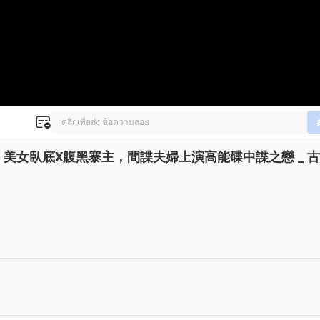
y》全集：美女臥底X腹黑寨主，間諜夫婦上演高能碟中諜之戀 _ 古
 learned that there was information about the list in Nahezhai. She 
d to offer herself to the lustful leader of the Great Clan to retrieve 
 and claimed that he was enchanted by Zhang Xiao Hua's beauty and 
, and his true identity was not what it appeared to be...