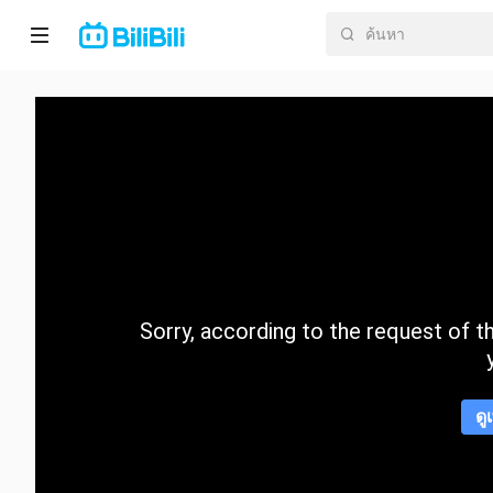
หน้า
หลัก
อนิ
เมะ
ละคร
สั้น
Sorry, according to the request of the
กำลัง
มา
แรง
ดู
หมวด
หมู่