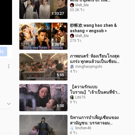
with triplets of the
infertile CEO, I was
Melt_Me
55.2K วิว
spoiled by him like a
1:33:27
treasure
纱帐欢 wang hao zhen &
ashang < engsub >
Melt_Me
275 วิว
2:30:38
ส่ง
ภาพยนตร์: ห้องเรียนโกงสุด
แกร่ง ทุกคนล้วนเป็นเซียน
โกง!
minghaoyingshi
4 วิว
5:05
【ความรักแบบ
โบราณ】“เจ้าเป็นคนที่ข้า
ฝึกสอนมาด้วยมือ ห้ามไป
Lit675
9 วิว
หลงรักใครเด็ดขาด”
1:30
นิทานการบำเพ็ญเซียนของ
สามัญชน: บรรดาจอม
อาจารย์ล่าไล่ฆ่าหานลี่
linchen45
8 วิว