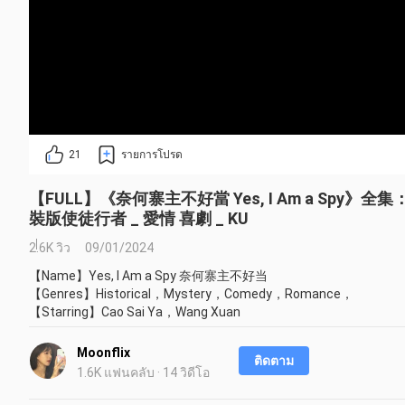
21
รายการโปรด
【FULL】《奈何寨主不好當 Yes, I Am a Sp
裝版使徒行者 _ 愛情 喜劇 _ KU
2.6K วิว
09/01/2024
【Name】Yes, I Am a Spy 奈何寨主不好当 

【Genres】Historical，Mystery，Comedy，Romance，

【Starring】Cao Sai Ya，Wang Xuan

Zhang Xiao Hua was tasked with investigating the intelligence and
pretended to be kidnapped by the second master, Luo He, and planne
Moonflix
ติดตาม
the list. At a critical moment, the second master came forward
1.6K แฟนคลับ · 14 วิดีโอ
wanted to marry her. However, Luo He already saw through her plan