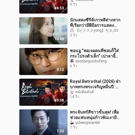
04
9 วิว
46:53
นักแสดงซีรีส์เกาหลีต่างหาก
ที่เรียกว่ามีฝีมือการแสดง
ลองดูซีรีส์จีนยุคเดียวกัน
【ピクスクyong】モタ_03
2 วิว
อย่าง “Sweet Hit” แล้วอ
10:46
ซอนอู “พอเจอคนที่ชอบก็ใส่
กระโปรงตัวเล็ก” เปาลายิ้ม
แก้มปริ
daodanguizhufeng
6 วิว
0:12
Royal Betrothal (2026) ฝ่า
บาททรงพระเจริญหมื่นปี :
07
หนังติดมันส์
14 วิว
45:08
พระจันทร์สีขาวขั้นสุด! เพื่อ
ช่วยแฟนหนุ่มก้าวพ้นเงามืด
เธอช่วยตามหาหลักฐาน แต่
yulewujixianbili
7 วิว
กลับถูกคนชั่วร้ายฆ่าอย่
1:22