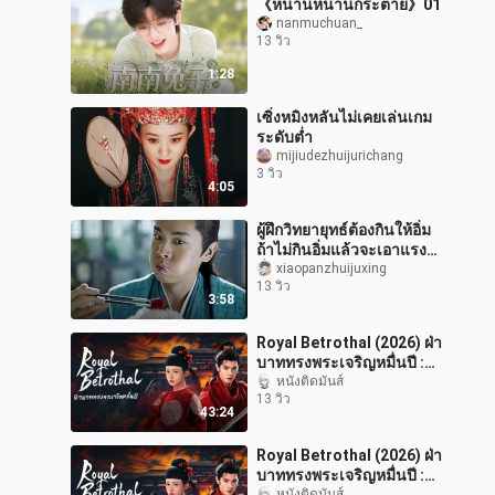
《หนานหนานกระต่าย》01
nanmuchuan_
13 วิว
1:28
เซิ่งหมิงหลันไม่เคยเล่นเกม
ระดับต่ำ
mijiudezhuijurichang
3 วิว
4:05
ผู้ฝึกวิทยายุทธ์ต้องกินให้อิ่ม
ถ้าไม่กินอิ่มแล้วจะเอาแรง
ที่ไหนมาฝึก
xiaopanzhuijuxing
13 วิว
3:58
Royal Betrothal (2026) ฝ่า
บาททรงพระเจริญหมื่นปี :
16
หนังติดมันส์
13 วิว
43:24
Royal Betrothal (2026) ฝ่า
บาททรงพระเจริญหมื่นปี :
หนังติดมันส์