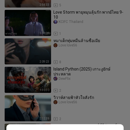
2:54:33
5
Love Storm พายุหมุนลุ้นรัก พากย์ไทย 9-
10
KCIFC Thailand
1:51:20
1
หมาเด็กทุ่มหมื่นล้านซื้อเมีย
Love love56
2:09:23
8
Island Python (2025) เกาะงูยักษ์
ประหลาด
DewFlix
1:30:30
2
วิวาห์สายฟ้าหัวใจสั่งรัก
Love love56
2:12:39
2
แค่ช่วยคุณย่าCEOจากมิจจี้ ก็ได้เขาเป็น