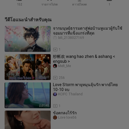
152
รายการโปรด
ดาวน์โหลด
1
วีดีโอแนะนำสำหรับคุณ
จากมนุษย์ธรรมดาสู่พ่อบ้านหูแมวผู้รับใช้
จอมมารที่แข็งแกร่งที่สุด
bili_2138027169
0:12
1
纱帐欢 wang hao zhen & ashang <
engsub >
Melt_Me
2:30:38
256
Love Storm พายุหมุนลุ้นรัก พากย์ไทย
10-10 จบ
KCIFC Thailand
2:01:48
1
ข้อตกลงไร้รัก
Love love56