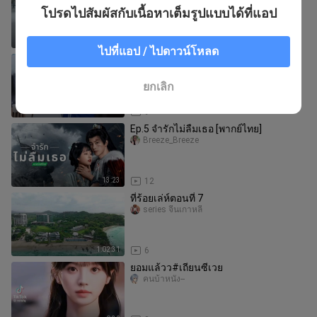
สามี
โปรดไปสัมผัสกับเนื้อหาเต็มรูปแบบได้ที่แอป
Love love56
1:50:08
4
ไปที่แอป / ไปดาวน์โหลด
【เต็มเรื่อง】ซีรี่ย์จีนเต็มเรื่อง
ซีรี่ย์จีนเต็มเรื่อง
ยกเลิก
1:58:35
9
Ep.5 จำรักไม่ลืมเธอ [พากย์ไทย]
Breeze_Breeze
13:23
12
ที่ร้อยเล่ห์ตอนที่ 7
series จีนเกาหลี
1:02:31
6
ยอมแล้วว#เถียนซีเวย
คนบ้าหนัง--