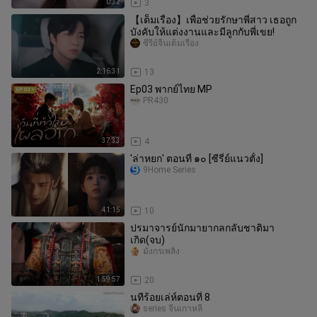
0:32
3
【เต็มเรื่อง】เพื่อช่วยรักษาพี่สาว เธอถูก
บังคับให้แต่งงานและมีลูกกับพี่เขย!
ซีรี่ย์จีนเต็มเรื่อง
2:16:31
13
Ep03 พากย์ไทย MP
PR430
37:33
4
'ล่าหยก' ตอนที่ ๑๐ [ซีรี่ย์แนวตั้ง]
9Home Series
41:15
10
ปรมาจารย์นักมายากลกลับชาติมา
เกิด(จบ)
มังกรเพลิง
1:59:57
20
นทีร้อยเล่ห์ตอนที่ 8
series จีนเกาหลี