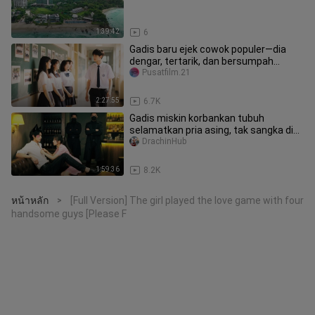
1:39:42
6
Gadis baru ejek cowok populer—dia
dengar, tertarik, dan bersumpah
nikahinya! Ini adalah awal...
Pusatfilm.21
2:27:55
6.7K
Gadis miskin korbankan tubuh
selamatkan pria asing, tak sangka dia
CEO serigala, hamil dan dimanja!
DrachinHub
1:59:36
8.2K
หน้าหลัก
[Full Version] The girl played the love game with four
>
handsome guys [Please F