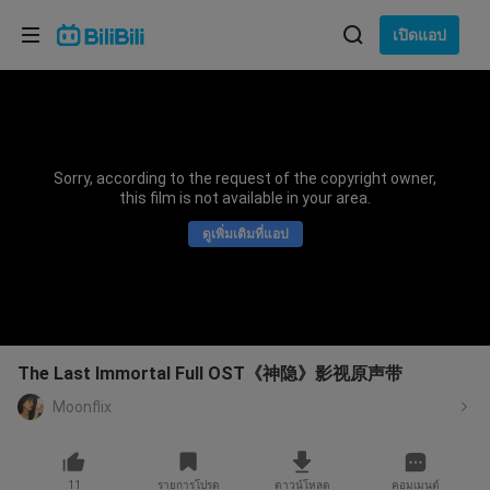
เลือกภาษา
เปิดแอป
English
ภาษา: ภาษาไทย
ภาษาไทย
Sorry, according to the request of the copyright owner,
เข้าสู่
this film is not available in your area.
Tiếng Việt
ระบบ
ดูเพิ่มเติมที่แอป
Bahasa Indonesia
Bahasa Melayu
The Last Immortal Full OST《神隐》影视原声带
Moonflix
11
รายการโปรด
ดาวน์โหลด
คอมเมนต์