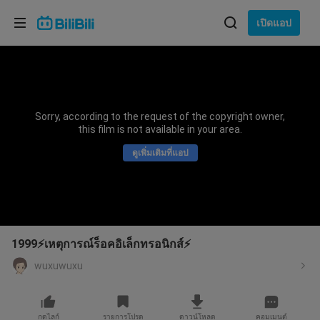
เลือกภาษา
เปิดแอป
English
ภาษา: ภาษาไทย
ภาษาไทย
Sorry, according to the request of the copyright owner,
เข้าสู่
this film is not available in your area.
Tiếng Việt
ระบบ
ดูเพิ่มเติมที่แอป
Bahasa Indonesia
Bahasa Melayu
1999⚡เหตุการณ์ร็อคอิเล็กทรอนิกส์⚡
wuxuwuxu
กดไลก์
รายการโปรด
ดาวน์โหลด
คอมเมนต์