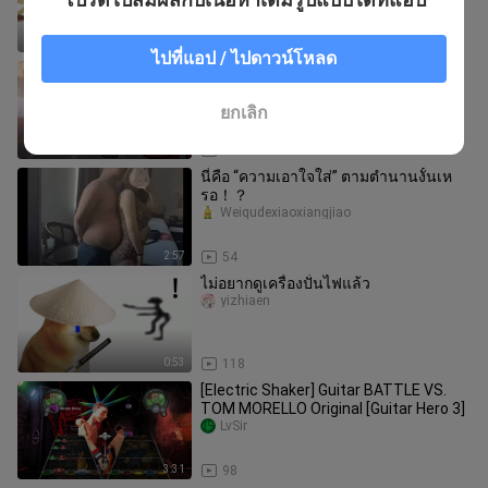
0:42
56
ไปที่แอป / ไปดาวน์โหลด
⚡เยาะเย้ยฟรี⚡
Touanchundanweianchun
ยกเลิก
0:31
202
นี่คือ “ความเอาใจใส่” ตามตำนานงั้นเห
รอ！？
Weiqudexiaoxiangjiao
2:57
54
ไม่อยากดูเครื่องปั่นไฟแล้ว
yizhiaen
0:53
118
[Electric Shaker] Guitar BATTLE VS.
TOM MORELLO Original [Guitar Hero 3]
LvSir
3:31
98