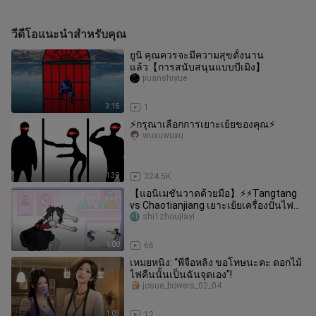
วีดีโอแนะนำสำหรับคุณ
ยูนิ คุณควรจะมีความสุขตั้งนาน
แล้ว【การสนับสนุนแบบบีเมิง】
jiuanshiyue
3:15
1
⚡️กรุณาเลือกการเยาะเย้ยของคุณ⚡️
wuxuwuxu
1:39
324.5K
【แอนิเมชั่นวาดด้วยมือ】⚡⚡Tangtang
vs Chaotianjiang เยาะเย้ยเครื่องปั่นไฟ
ฟ้าของ Chaotianjiang ⚡⚡ Groov
shi1zhoujiayi
1:00
66
เหมยหนิง: “พี่จื่อหลิง ขอโทษนะคะ ดอกไม้
ไฟคืนนั้นเป็นฉันจุดเอง”!
josue_bowers_02_04
1:03
12