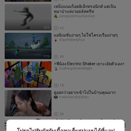
เหน็บแนมร็อคอิเล็กทรอนิกส์ แต่เป็น
หมาป่าแห่งวอลล์สตรีท
yangjiaoshoudiandian
0:32
63
แอนิเมชั่นง่ายๆ ไม่ใช่โครงเรื่องง่ายๆ
Xiaomidonghua
1:12
49
⚡️พี่น้อง Electric Shaker เยาะเย้ยตัวเอง⚡️
XuefengSnowyMaple
2:05
18
ดูออกว่าอยากเข้าไปในบ้านคุณมาก
meinvkanchazhan
0:25
56
【APH/Finger Drawing เปลี่ยนแอนิเม
ชั่น/Electric Shaker Taunt】ฉากเก็บหนี้
โปรดไปสัมผัสกับเนื้อหาเต็มรูปแบบได้ที่แอป
yieeeee1