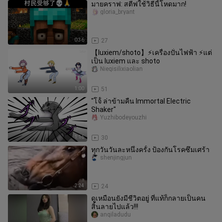
มายคราฟ: สตีฟใช้วิธีนี้โหดมาก!
gloria_bryant
0:36
27
【luxiem/shoto】⚡เครื่องปั่นไฟฟ้า ⚡แต่
เป็น luxiem และ shoto
Nieqisilixiaolian
1:00
51
"โจ้้ ล่าข้ามคืน Immortal Electric
Shaker"
Yuzhibodeyouzhi
1:16
30
ทุกวันวันละหนึ่งครั้ง ป้องกันโรคซึมเศร้า
shenjingjun
2:24
24
ดูเหมือนยังมีชีวิตอยู่ ที่แท้ก็กลายเป็นคน
สิ้นลายไปแล้ว!!!
anqiladudu