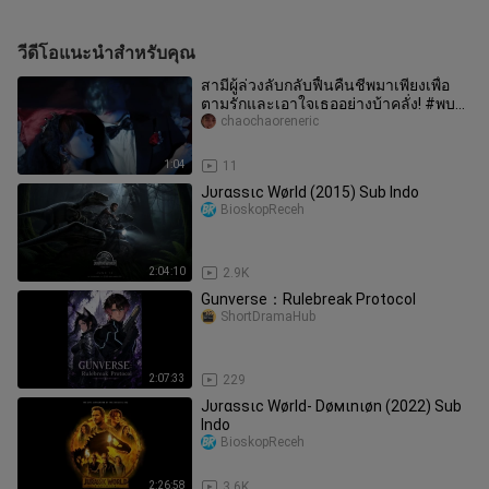
วีดีโอแนะนำสำหรับคุณ
สามีผู้ล่วงลับกลับฟื้นคืนชีพมาเพียงเพื่อ
ตามรักและเอาใจเธออย่างบ้าคลั่ง! #พบ
รักโดยบังเอิญ
chaochaoreneric
1:04
11
Jυrαѕѕιϲ Wørld (2015) Sub Indo
BioskopReceh
2:04:10
2.9K
Gunverse：Rulebreak Protocol
ShortDramaHub
2:07:33
229
Jυrαѕѕιϲ Wørld- Døмιnιøn (2022) Sub
Indo
BioskopReceh
2:26:58
3.6K