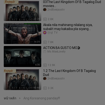
03The Last Kingdom Of B Tagalog Dud
movies
https://zeno.fm/radio/eclaveamp3/
2ndBeejaystv
To be continued :
13:26
2.8K
Akala nila mahinang nilalang siya,
subalit may kakaiba pla siyang...
안녕 TV
14:39
7.8K
ACTION BA GUSTO MO🎬
Ms.MaeLovely
6:06
13.9K
1.2 The Last Kingdom Of B Tagalog
Dud
2ndBeejaystv
13:46
3.3K
หน้าหลัก
Ang Koreanong panday!!!
>