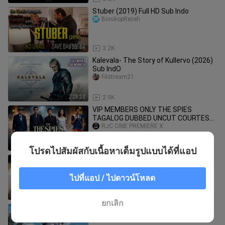
Stuber (2019) Full HD Sub Indo
BioskopReceh
1:33:24
3.2K
Kalevala- The Story of Kullervo (2026)
Sub IndO
Filstream21
2:23:22
2.9K
VIP MEMBERS ONLY THE SPIES
TAGALOG DUBBED UNCUT COURTESY
OF RJC CINE
RJC CINE PREMIERE X
6:16
11.8K
โปรดไปสัมผัสกับเนื้อหาเต็มรูปแบบได้ที่แอป
Share ko lng Vid ng Baby ko!!
CINEMAWAN
ไปที่แอป / ไปดาวน์โหลด
0:20
39
ยกเลิก
Naruto highlights Moment!!
CINEMAWAN