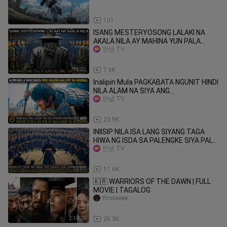
0:16
101
ISANG MESTERYOSONG LALAKI NA
AKALA NILA AY MAHINA YUN PALA
NAPAKA GALING LUMABAN
안녕 TV
16:01
7.6K
Inalipin Mula PAGKABATA NGUNIT HINDI
NILA ALAM NA SIYA ANG
PINAKAMALAKAS NA MADIRIGMA!
안녕 TV
12:45
23.9K
INIISIP NILA ISA LANG SIYANG TAGA
HIWA NG ISDA SA PALENGKE SIYA PALA
AY ISANG MAGALING NA SAMURAI
안녕 TV
13:31
11.6K
🇰🇷 WARRIORS OF THE DAWN | FULL
MOVIE | TAGALOG
Rroseeee
2:10:20
26.3K