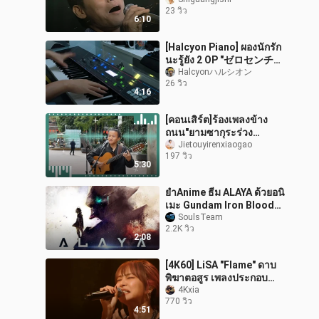
ซิมโฟนีศักดิ์สิทธิ์ของ Jacky
23 วิว
Cheung ในปี 1996
6:10
[Halcyon Piano] ผองนักรัก
นะรู้ยัง 2 OP "ゼロセンチメ
ートル" (เวอร์ชันเต็ม)
Halcyonハルシオン
26 วิว
4:16
[คอนเสิร์ต]ร้องเพลงข้าง
ถนน"ยามซากุระร่วง
โรย""one more time，
Jietouyirenxiaogao
197 วิว
one more chance"
5:30
ยำAnime ธีม ALAYA ด้วยอนิ
เมะ Gundam Iron Blood
OrPhan
SoulsTeam
2.2K วิว
2:08
[4K60] LiSA "Flame" ดาบ
พิฆาตอสูร เพลงประกอบ
Infinite Train Chapter
4Kxia
770 วิว
เวอร์ชั่นรีเซ็ต LIVE
4:51