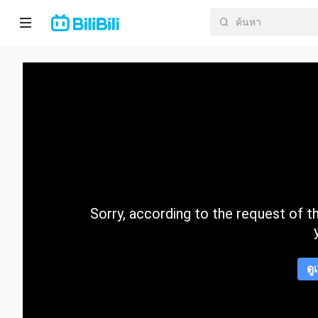
หน้า
หลัก
อนิ
เมะ
ละคร
สั้น
Sorry, according to the request of the
กำลัง
มา
แรง
ดู
หมวด
หมู่