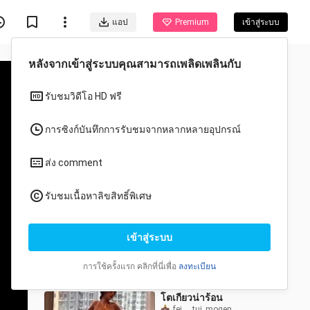
แอป
Premium
เข้าสู่ระบบ
วีดีโอแนะนำสำหรับคุณ
ทั้งหมด
อนิเมะ
IU - ถนนบัตรเชิญงานแต่ง
(เวอร์ชันสดภาษาจีน
กวางตุ้ง) ภาพคมชัดสูง
nidexinxindaole
9 วิว
1080p
4:46
โตเกียวน่าร้อน
fei___tui_mogen