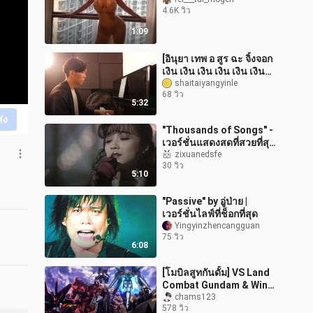
4.6K วิว
1:09
[อินุยา เทพ อ สูร ฉะ จิ้งจอก
เงิน เงิน เงิน เงิน เงิน เงิน
เงิน เงิน เงิน เงิน เงิน ฉะ ชะ
shaitaiyangyinle
68 วิว
เทพ อสูร จิ้งจอก เงิน เงิน เงิน
5:32
เงิน เงิน เงิน เงิน เงิน เงิน
ส่ง
เงิน [[[[[[[[[[礡 礡]]]]" บัญชีผู้
"Thousands of Songs" -
ใช้นี้เป็นส่วนตั
เวอร์ชั่นแสดงสดที่สวยที่สุด
ของ Priscilla Chan! เคลือบ
zixuanedsfe
30 วิว
ทองตามกาลเวลา กราบไหว้
5:10
คว
"Passive" by อู่ป่าย |
เวอร์ชั่นไลฟ์ที่ช็อกที่สุด
Yingyinzhencangguan
75 วิว
6:08
[โมบิลสูทกันดั้ม] VS Land
Combat Gundam & Wing
Gundam Tianshou Type
chams123
578 วิว
Zero & Tiger Crimson