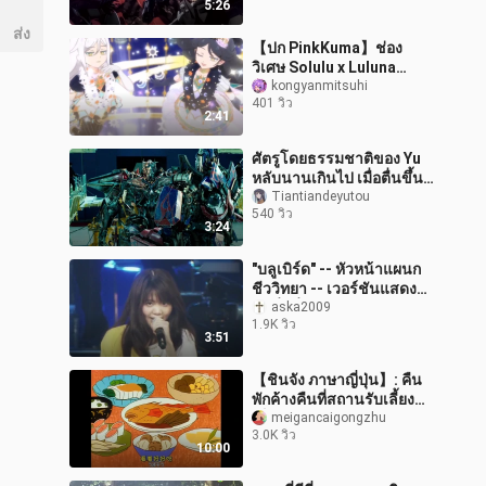
5:26
Special Typ
ส่ง
【ปก PinkKuma】ช่อง
วิเศษ Solulu x Luluna
"Awakening Light"
kongyanmitsuhi
401 วิว
"Despertar del SOL"
2:41
"Lustro della LUNA"
ศัตรูโดยธรรมชาติของ Yu
หลับนานเกินไป เมื่อตื่นขึ้น
กังวลเกินไป และไม่ยอมรับ
Tiantiandeyutou
540 วิว
ความจริงของความพ่ายแพ้
3:24
"บลูเบิร์ด" -- หัวหน้าแผนก
ชีววิทยา -- เวอร์ชันแสดง
สดที่ดีที่สุด
aska2009
1.9K วิว
3:51
【ชินจัง ภาษาญี่ปุ่น】: คืน
พักค้างคืนที่สถานรับเลี้ยง
เด็ก
meigancaigongzhu
3.0K วิว
10:00