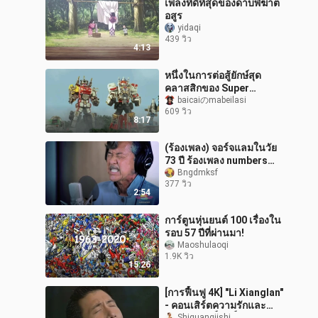
เพลงที่ดีที่สุดของดาบพิฆาต
อสูร
yidaqi
439 วิว
4:13
หนึ่งในการต่อสู้ยักษ์สุด
คลาสสิกของ Super
Sentai, Super Adventure
baicaiのmabeilasi
609 วิว
และ Emergency
8:17
Rescuers ปะทะกับ Trea
(ร้องเพลง) จอร์จแลมในวัย
73 ปี ร้องเพลง numbers
Song
Bngdmksf
377 วิว
2:54
การ์ตูนหุ่นยนต์ 100 เรื่องใน
รอบ 57 ปีที่ผ่านมา!
Maoshulaoqi
1.9K วิว
15:26
[การฟื้นฟู 4K] "Li Xianglan"
- คอนเสิร์ตความรักและ
Shiguangjishi