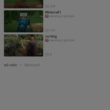
4:25
238
Minecraft
qeustouz guzman
1:11
187
cutting
qeustouz guzman
1:03
8
หน้าหลัก
Minecraft
>