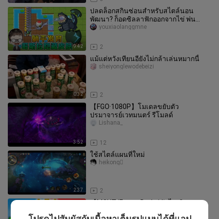
ปลดล็อกสกินซ่อนสำหรับสไตล์นอน
พัฒนา? ก็อดซิลลาฟักออกจากไข่ พ่น
สายฟ้าจับชาวนา!
youxiaolanggmne
9:42
2
แม้แต่หวังเทียนอียังไม่กล้าเล่นหมากนี้
sheiyonglewodebeizi
0:32
2
【FGO·1080P】โมเดลขยับตัว
ปรมาจารย์เวทมนตร์ รีโมลด์
Lishana_
3:52
12
ใช้สไตล์แผนที่ใหม่
heikong゚
2:37
2
【MCYT/FroggyDude/ซับไตเติลภาษา
จีน】การไล่ล่าสุดระทึกกับกร็อกซ์
โปรดไปสัมผัสกับเนื้อหาเต็มรูปแบบได้ที่แอป
leooion_____