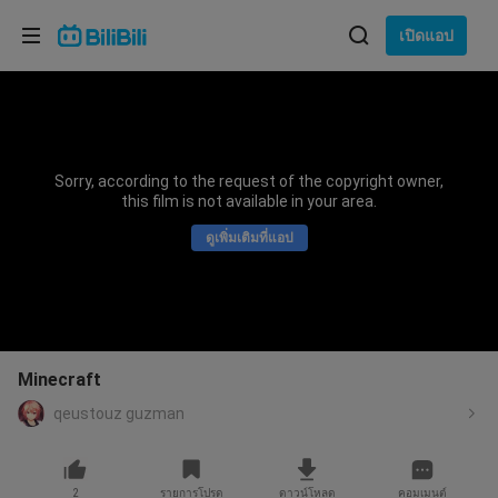
เลือกภาษา
เปิดแอป
English
ภาษา: ภาษาไทย
ภาษาไทย
Sorry, according to the request of the copyright owner,
เข้าสู่
this film is not available in your area.
Tiếng Việt
ระบบ
ดูเพิ่มเติมที่แอป
Bahasa Indonesia
Bahasa Melayu
Minecraft
qeustouz guzman
2
รายการโปรด
ดาวน์โหลด
คอมเมนต์