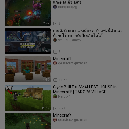
แกะผลแก้วมังกร
sanqiaoqzg
2:25
3
เกมมือถือแมวแอนด์แรท: กำแพงนี้ฉันแค่
ตั้งออโต้ เขาก็ยังป้องกันไม่ได้
yeshengxiaoyz
1:34
5
Minecraft
qeustouz guzman
4:40
11.5K
Clyde BUILT a SMALLEST HOUSE in
Minecraft! | TAROPA VILLAGE
NardoPh
14:20
7.2K
Minecraft
qeustouz guzman