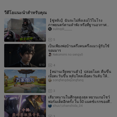
วีดีโอแนะนำสำหรับคุณ
【ซู่หลิง】ฉันจะไม่ทิ้งเธอไว้ในโรง
ภาพยนตร์ตามลำพัง หรือที่ฐานอวกาศ
หรอก
sulingdi______
6:36
5
เป็นเพียงพ่อบ้านครึ่งคนครึ่งแมว ผู้รับใช้
จอมมาร
Nekomimi no sengyō
0:10
4
【หม่านเจียหยานฮั่ว】ปล่อยโมด: ตื่นขึ้น
เมื่อตะวันขึ้น หลับใหลเมื่อตะวันลับ ให้
หมู่บ้านมีชีวิตขึ้นมาอย่
songfengdegongfang
1:46
3
เสี่ยวหนานในศึกจุดสูงสุด หยวนเกอโชว์
ฟอร์มเด็ดอีกครั้ง ใน 50 แมตช์แรกของศึก
จุดสูงสุด ท่ามกลางสถานการณ
shuiのzhanshida_04
1:06
3