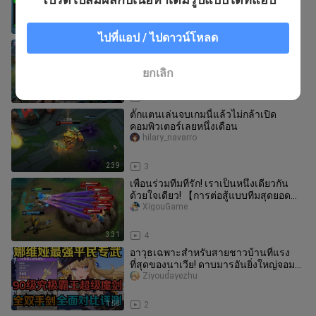
1:50
4
ไปที่แอป / ไปดาวน์โหลด
“ช่องว่างของตำแหน่งจัมป์ป่า”
wangzherongyaolala
ยกเลิก
1:00
2
ตั๊กแตนเล่นจบเกมนี้แล้วไม่กล้าเปิด
คอมพิวเตอร์เลยหนึ่งเดือน
hilary_navarro
2:39
3
เพื่อนร่วมทีมที่รัก! เราเป็นหนึ่งเดียวกัน
ด้วยใจเดียว! 【การต่อสู้แบบทีมสุดยอด
4.0】
XigouGame
3:31
4
อาวุธเฉพาะสำหรับสายชาวบ้านที่แรง
ที่สุดของนาเวีย! ดาบมารอันยิ่งใหญ่จอม
ราชันย์เมื่อเลเวลสูงสุด เปรียบเ
Ziyoudayezhu
1:58
2