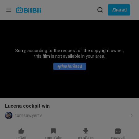
เลือกภาษา
เปิดแอป
English
ภาษา: ภาษาไทย
ภาษาไทย
Sorry, according to the request of the copyright owner,
เข้าสู่
this film is not available in your area.
Tiếng Việt
ระบบ
ดูเพิ่มเติมที่แอป
Bahasa Indonesia
Bahasa Melayu
Lucena cockpit win
tomsawyertv
กดไลก์
รายการโปรด
ดาวน์โหลด
คอมเมนต์