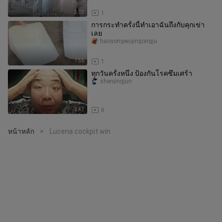
3:02
1
การกระทำครั้งนี้ทำเอาฉันถึงกับคุกเข่า
เลย
haoyongwujingongju
1:56
1
ทุกวันครั้งหนึ่ง ป้องกันโรคซึมเศร้า
shenjingjun
2:47
6
หน้าหลัก
Lucena cockpit win
>