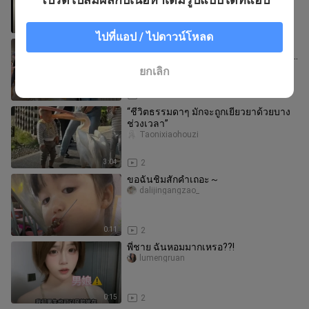
1:06
1
ไปที่แอป / ไปดาวน์โหลด
VLOG บันทึกของเสี่ยวเหมย｜จากเฉิงตูสู่
กว่างโจว·แกะกล่องช้อปปิ้ง 38·วางแผนปี
ใหม่·พบปะเพื่อนฝูง
lyumay
ยกเลิก
25:14
1
“ชีวิตธรรมดาๆ มักจะถูกเยียวยาด้วยบาง
ช่วงเวลา”
Taonixiaohouzi
3:04
2
ขอฉันชิมสักคำเถอะ～
dalijingangzao_
0:11
2
พี่ชาย ฉันหอมมากเหรอ??!
lumengruan
0:15
2