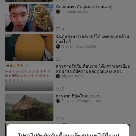
นักสะสมระดับสุดยอด (ตอนจบ)
tingquanyanxuan
14:57
4
ฉันกินอาหารเดลิเวอรีได้ แต่พวกเธอล้วน
ต้องโดอี้
tanxierniyawotoufale
3:05
1
สารภาพรักกับเพื่อนร่วมโต๊ะสาวเลสเบี้ยน
สุดน่ารัก ที่มีความชอบคุณและแสดง
สัญลักษณ์ปฏิสัมพันธ์แทบทุกรูปแ
bili_41136228
7:13
2
ธรรมชาติบัดใจคะะะะะะ
Phiyapat Wiangngambo
0:18
6
วันนี้ได้ยินเรื่องราวของหนุ่มสาวคนหนึ่งที่
ก่อเรื่องใหญ่โต
โปรดไปสัมผัสกับเนื้อหาเต็มรูปแบบได้ที่แอป
ngabanyun