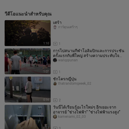
วีดีโอแนะนำสำหรับคุณ
เศร้า
การ์ตูนเศร้าๆ
1:10
1
การไปสนามกีฬาโอลิมปิกและการประชัน
ครั้งแรกกับพี่ใหญ่ สร้างความประทับใจ
อย่างยิ่ง!
wangqiunan
1:07
1
ชักโครกญี่ปุ่น
thatrandomgeeek_02
0:14
2
วันนี้ได้เรียนรู้อะไรใหม่ๆ อีกเยอะจาก
อาจารย์ “ช่างไฟฟ้า” “ช่างไฟฟ้าแรงสูง”
kamenami_02_03
8:52
3