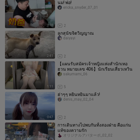
นม! พ่อ!
ericka_snyder_07_01
0:18
2
ลูกสุนัขจิตวิญญาณ
daiyayi
2:41
2
【แผนรับสมัครเจ้าหญิงแห่งสำนักเหอ
ฮวน หมายเลข 406】นักเรียนเสี่ยวเหวิน
sakumami_06
1:11
5
ฮ่าๆๆ หยินหยินมาแล้ว!
denis_may_02_04
0:47
2
การเดินทางไปพบกันทั้งสองฝ่าย คือแก่น
แท้ของความรัก
オリジナルアバターポ_02_02