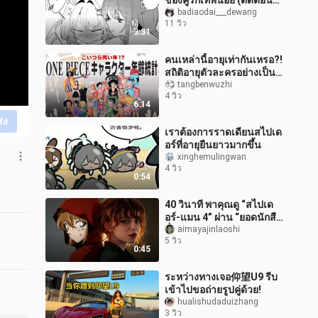
ของคู่รักเทพน้อย (ตัดตอน
รวม)
badiaodai___dewang
11 วิว
3:31
คนเหล่านี้อายุเท่ากันเหรอ?!
สถิติอายุตัวละครอย่างเป็น
ทางการของวันพีซ
tangbenwuzhi
4 วิว
6:14
ส่ง
เราต้องการราดเดียนสไปเด
อร์ที่อายุยืนยาวมากขึ้น
xinghemulingwan
4 วิว
0:54
40 วินาที พาคุณดู “สไปเด
อร์-แมน 4” ผ่าน “ยอดนักสืบ
จิ๋วโคนัน”!
aimayajinlaoshi
5 วิว
0:45
ระหว่างทางเจอ仰望U9 รีบ
เข้าไปขอถ่ายรูปคู่ด้วย!
hualishudaduizhang
3 วิว