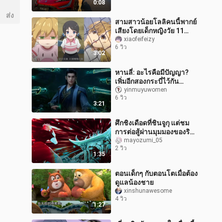
0:08
ส่ง
สามสาวน้อยโลลิคนนี้พากย์
เสียงโดยเด็กหญิงวัย 11
ขวบจริงๆ เสียงจมูกเล็กๆ น่า
xiaofeifeizy
6 วิว
รักมากเลยนะ
3:02
หานลี่: อะไรคือมีปัญญา?
เพิ่มอีกสองกระบี่ไว้กัน
เหนียว...
yinmuyuwomen
6 วิว
3:21
ศึกชิงเดือดที่ชินจูกุ แต่ชม
การต่อสู้ผ่านมุมมองของริ
เมะ
mayozumi_05
2 วิว
1:35
ตอนเด็กๆ กับตอนโตเมื่อต้อง
ดูแลน้องชาย
xinshunawesome
4 วิว
1:27