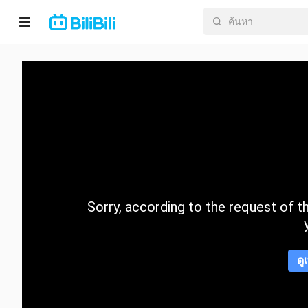
หน้า
หลัก
อนิ
เมะ
ละคร
สั้น
Sorry, according to the request of the
กำลัง
มา
แรง
ดู
หมวด
หมู่