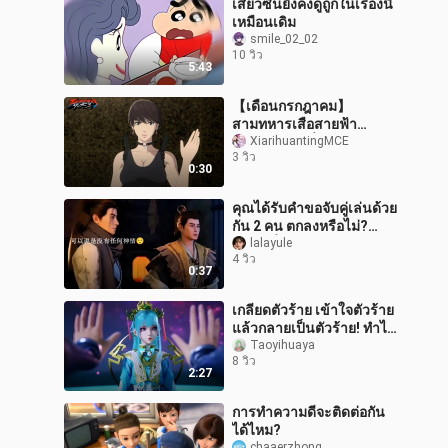
เสี่ยวซินยังคงดูถูกในเรื่องนี้
เหมือนเดิม
smile_02_02
10 วิว
5:43
【เดือนกรกฎาคม】
สามทหารเสือสายฟ้า
ตัวอย่างตอนที่ 5 【ทีมแปล
XiarihuantingMCE
3 วิว
ภาษา MCE】
0:30
คุณได้รับคำขอจับคู่เล่นด้วย
กัน 2 คน ตกลงหรือไม่?
#หานลี่【งานประกวดผล
lalayule
4 วิว
งานแฟนเมดอย่างเป็น
0:37
ทางการของนิยาย
เกลียดตัวร้าย เข้าใจตัวร้าย
แล้วกลายเป็นตัวร้าย! ทำไม
ถึงต้องให้รางวัลเขาด้วย?
Taoyihuaya
8 วิว
2:27
การทำความดีจะติดต่อกัน
ได้ไหม?
chaaerzhong