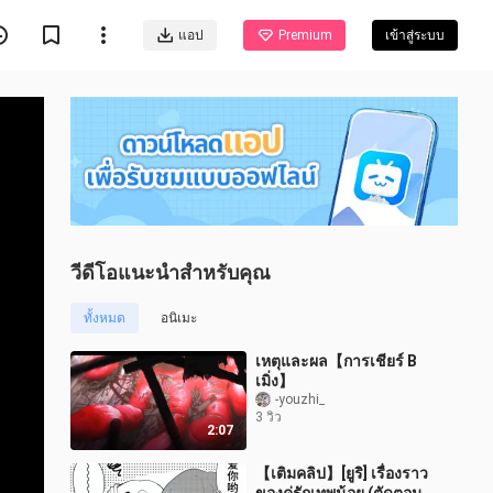
แอป
Premium
เข้าสู่ระบบ
วีดีโอแนะนำสำหรับคุณ
ทั้งหมด
อนิเมะ
เหตุและผล【การเชียร์ B
เมิ่ง】
-youzhi_
3 วิว
2:07
【เติมคลิป】[ยูริ] เรื่องราว