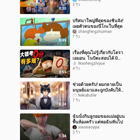
3 วิว
0:30
ปริศนาใหญ่ที่สุดของชินจัง!
เผยตัวตนของนีโกะในที่สุด
zhangfengzhuiman
7 วิว
5:49
เรื่องที่คุณไม่รู้เกี่ยวกับโดรา
เอมอน: โนบิตะสอบได้ 0
คะแนนมันยากขนาดไหน?
Wanfengzhiyue
4 วิว
3:55
ช่วยด้วยครับ! ผมกลายเป็น
มนุษย์แมวและถูกบังคับให้
เป็นพ่อบ้านส่วนตัวของจอม
NekoButler
7 วิว
มาร
0:24
ฉันนั่งกินลูกอมของแม่อยู่บน
พื้นห้องครัว แต่พอฉันหันไป
xiaoxiaoyijia
3 วิว
1:34