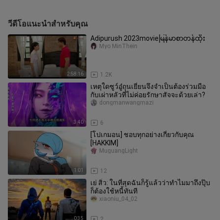
วีดีโอแนะนำสำหรับคุณ
Adipurush 2023movieမြန်မာစာတန်ထိုး
Myo MinThein
2:58:16
1.2K
เหตุใดซูว์อู๋ถุนเยี่ยนจึงจำเป็นต้องร่วมมือ
กับเผ่าหลัวที่ไม่ค่อยรักษาสัจจะด้วยเล่า?
dongmanwangmazi
3:40
6
[โปเกมอน] ชอบทุกอย่างเกี่ยวกับคุณ
[HAKKIM]
MuguangLight
1:01
12
เย่ สิ่ว: ในที่สุดฉันก็รู้แล้วว่าทำไมมาถึงปุ๊บ
ก็ต้องใช้หนี้ทันที
xiaoniu_04_02
0:35
2