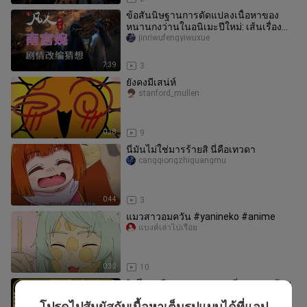
ข้อสันนิษฐานการดัดแปลงเนื้อหาของ
หนานกงว่านในอนิเมะปีใหม่: เส้นเรื่อง
หลังศึกมู่หลัน | นิยายจอมยุทธ์ผู
jinriwufengyiwuxue
7:39
3
ยังคงมีเสน่ห์
stanford_mullen
0:38
9
นี่มันไม่ใช่มารร้ายสิ นี่คือเทวดา
cangqiongzhiguangmu
0:44
3
แมวสาวอมควัน #yanineko #anime
แบงค์เล่าไปเรื่อย
0:32
10
“หนึ่งนาทีพาคุณชมการเปลี่ยนแปลงด้าน
ความหล่อของโตโมะ”
โปรดไปสัมผัสกับเนื้อหาเต็มรูปแบบได้ที่แอป
naikadongm___i___i