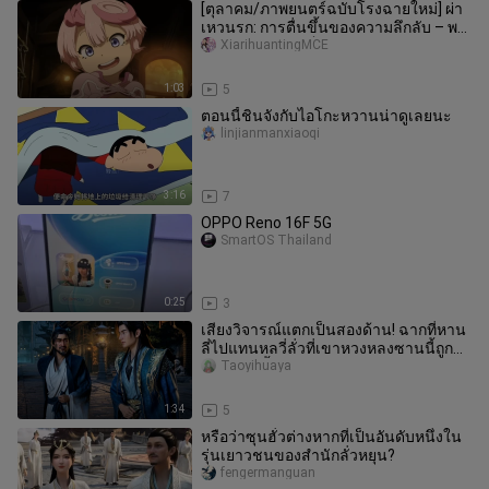
[ตุลาคม/ภาพยนตร์ฉบับโรงฉายใหม่] ผ่า
เหวนรก: การตื่นขึ้นของความลึกลับ – พรี
วิวตัวอย่างฉบับเต็ม [ทีมแปล
XiarihuantingMCE
1:03
5
ตอนนี้ชินจังกับไอโกะหวานน่าดูเลยนะ
linjianmanxiaoqi
3:16
7
OPPO Reno 16F 5G
SmartOS Thailand
0:25
3
เสียงวิจารณ์แตกเป็นสองด้าน! ฉากที่หาน
ลี่ไปแทนหลวี่ลั่วที่เขาหวงหลงซานนี้ถูก
ดัดแปลงขึ้นมา ทำไมถึงกลาย
Taoyihuaya
1:34
5
หรือว่าซุนฮั่วต่างหากที่เป็นอันดับหนึ่งใน
รุ่นเยาวชนของสำนักลั่วหยุน?
fengermanguan