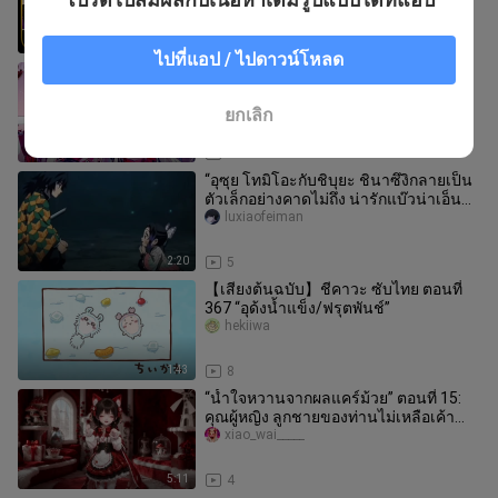
1:05
4
ไปที่แอป / ไปดาวน์โหลด
คุณเซ่ออะไรกัน คุณคิดว่าผมชื่อเซ่อเหรอ
Sheya_
ยกเลิก
0:30
2
“อุซุย โทมิโอะกับชิบุยะ ชินาซึงิกลายเป็น
ตัวเล็กอย่างคาดไม่ถึง น่ารักแบ๊วน่าเอ็นดู
สุดๆ—”
luxiaofeiman
2:20
5
【เสียงต้นฉบับ】ชีคาวะ ซับไทย ตอนที่
367 “อุด้งน้ำแข็ง/ฟรุตพันช์”
hekiiwa
1:43
8
“น้ำใจหวานจากผลแคร์ม้วย” ตอนที่ 15:
คุณผู้หญิง ลูกชายของท่านไม่เหลือเค้า
ความดีงามแล้วนะ?
xiao_wai_____
5:11
4