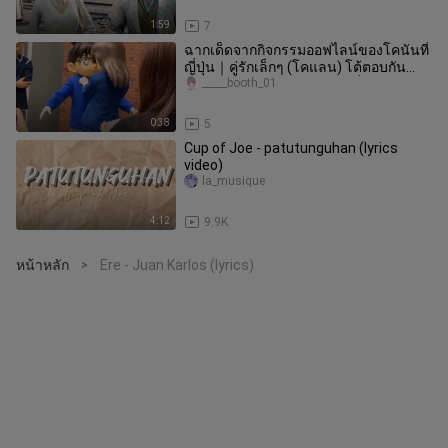
1:59
7
ฉากเด็ดจากกิจกรรมออฟไลน์ของโคนันที่
ญี่ปุ่น｜คู่รักเล็กๆ (โคแลน) โต้ตอบกัน
อย่างน่ารักจนแฟนคลับชาวญี่ปุ
_____booth_01
0:38
5
Cup of Joe - patutunguhan (lyrics
video)
la_musique
4:12
9.9K
หน้าหลัก
Ere - Juan Karlos (lyrics)
>