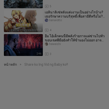
0:49
5
เอลินาลิเซ่หลังแต่งงานเป็นอย่างไรบ้าง?
เธอรักษาความบริสุทธิ์เพื่อสามีดีหรือไม่?
แล้วตอนจบของเรื่องจะ
lianaiotto
6:56
4
อืม ไอ้เด็กคนนี้มีพลังร้ายกาจแผ่ซ่านไปทั่ว
ขอบเขตฝีมือยังทำให้ข้ามองไม่ออก อาจ
แอบเหนือกว่าข้าเสียด้ว
heweishi
2:46
3
หน้าหลัก
Share ko lng Vid ng Baby ko!!
>