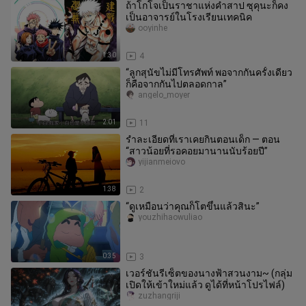
ถ้าโกโจเป็นราชาแห่งคำสาป ซุคุนะก็คง
เป็นอาจารย์ในโรงเรียนเทคนิค
ooyinhe
1:30
4
“ลูกสุนัขไม่มีโทรศัพท์ พอจากกันครั้งเดียว
ก็คือจากกันไปตลอดกาล”
angelo_moyer
2:01
11
รำละเอียดที่เราเคยกินตอนเด็ก — ตอน
“สาวน้อยที่รอคอยมานานนับร้อยปี”
yijianmeiovo
1:38
2
“ดูเหมือนว่าคุณก็โตขึ้นแล้วสินะ”
youzhihaowuliao
0:35
3
เวอร์ชันรีเซ็ตของนางฟ้าสวนงาม~ (กลุ่ม
เปิดให้เข้าใหม่แล้ว ดูได้ที่หน้าโปรไฟล์)
zuzhangriji