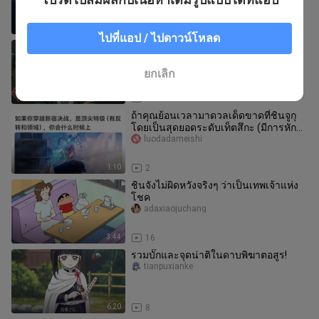
ประลองเดือดที่ชินจูกุ
1:35
2
ไปที่แอป / ไปดาวน์โหลด
(พนักงานที่ไร้เดียงสาที่สุด) ดีดาระเข้า
ร่วมองค์กรแสงจันทร์ = เข้าฝึกงานใน
บริษัทยักษ์ใหญ่
ledajiaoshou
ยกเลิก
2:36
4
ถ้าคุณย้อนเวลามาดวลเด็ดขาดที่ชินจูกุ
โดยเป็นสุดยอดระดับเท็ตสึกะ (มีการหัก
มุมและเขตพลัง) คุณจะลงสนามต
luodadameishi
1:10
2
ชินจังไม่ผิดหวังจริงๆ ว่าเป็นเทพเจ้าแห่ง
โชค
adaxiaojuchang
3:44
16
รวมบั๊กและจุดน่าติในดาบพิฆาตอสูร!
tianpuxianke
6:20
8