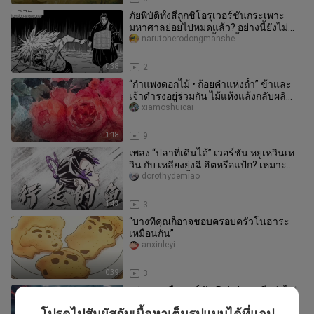
ภัยพิบัติทั้งสี่ถูกชิโอรุเวอร์ชันกระเพาะ
มหาศาลย่อยไปหมดแล้ว? อย่างนี้ยังไม่
เรียกว่าจบแบบแฮปปี้เอนดิ้
narutoherodongmanshe
0:38
2
“กำแพงดอกไม้ • ถ้อยคำแห่งถ้ำ” ข้าและ
เจ้าดำรงอยู่ร่วมกัน ไม้แห้งแล้งกลับผลิ
บานในฤดูใบไม้ผลิ
xiamoshuicai
1:18
9
เพลง “ปลาที่เดินได้” เวอร์ชัน หยูเหวินเห
วิน กับ เหลียงย่งฉี ฮิตหรือแป้ก? เหมาะ
สำหรับตัดต่อมั้ย?
dorothydemiao
1:43
3
“บางทีคุณก็อาจชอบครอบครัวโนฮาระ
เหมือนกัน”
anxinleyi
0:39
3
อย่าหลงเชื่อเวอร์ชัน Rain Love อีกต่อไป!
แท้จริงแล้วเพลงนี้ต่างหากที่เข้ากับฉาก
โปรดไปสัมผัสกับเนื้อหาเต็มรูปแบบได้ที่แอป
qiuricixing