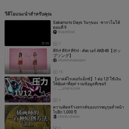
วีดีโอแนะนำสำหรับคุณ
Sakamoto Days วันๆของ : ซากาโมโต้
ตอนที่ 9
RoachGod
23:26
7
ที่รัก! ที่รัก! ที่รัก! - คัฟเวอร์ AKB48【ポッ
プソング】
chuiertutupaopao
2:53
15
【มาสค์ไรเดอร์แม็กซ์】1 ต่อ 12! ใช้เงิน
ให้คุ้มค่าที่สุด! รวมข้อมูลทีเซอร์
___shetouzale
2:51
5
ความคิดสร้างสรรค์ของบรรพบุรุษล้ำหน้า
ไปอีก 1,000 ปี
chenlu-chenlu
0:16
3