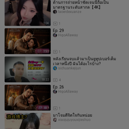
ด้านการถ่ายหน้าชัดเจนนี่ถือเป็น
มาตรฐานระดับสากล【4K】
laoerdexuanze
1:04
1
Ep. 29
HigoAllaway
1:55
1
หลังเรียนจบแล้วมาเป็นยูทูปเบอร์เต็ม
เวลาหนึ่งปี ฉันได้อะไรบ้าง?
sichuankejijun
18:22
4
Ep. 26
HigoAllaway
1:31
1
มาโจมตีจิตใจกันหน่อย
xiaojujuyouxijieshuo