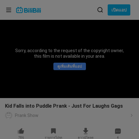
เลือกภาษา
เปิดแอป
English
ภาษา: ภาษาไทย
ภาษาไทย
Sorry, according to the request of the copyright owner,
เข้าสู่
this film is not available in your area.
Tiếng Việt
ระบบ
ดูเพิ่มเติมที่แอป
Bahasa Indonesia
Bahasa Melayu
Kid Falls into Puddle Prank - Just For Laughs Gags
Prank Show
786
รายการโปรด
ดาวน์โหลด
4