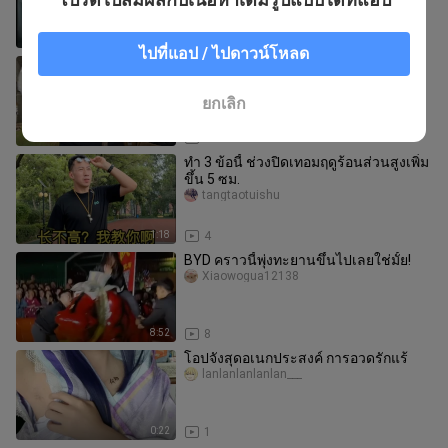
22:35
16
ไปที่แอป / ไปดาวน์โหลด
【โล่เล็ก หมวกนิรภัย】กำลังโหลดวิดีโอ
รีบมาเช็กของขวัญสุดพิเศษกันเลย!
dunxiaoduntoukui
ยกเลิก
0:36
3
ทำ 3 ข้อนี้ ช่วงปิดเทอมฤดูร้อนส่วนสูงเพิ่ม
ขึ้น 5 ซม.
tangtaotuishu
1:18
4
BYD คราวนี้พุ่งทะยานขึ้นไปเลยใช่มั้ย!
Xiaowogua12138
8:52
8
โอปจังสุดอเนกประสงค์ การอวดรักแร้
lanlanlanlanlan___
0:22
1