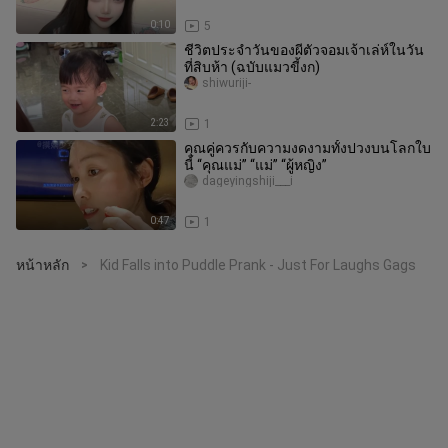
0:10
5
ชีวิตประจำวันของผีตัวจอมเจ้าเล่ห์ในวัน
ที่สิบห้า (ฉบับแมวขี้งก)
shiwuriji-
2:23
1
คุณคู่ควรกับความงดงามทั้งปวงบนโลกใบ
นี้ “คุณแม่” “แม่” “ผู้หญิง”
dageyingshiji___i
0:47
1
หน้าหลัก
Kid Falls into Puddle Prank - Just For Laughs Gags
>