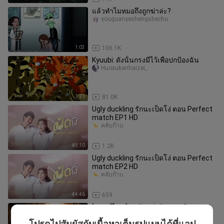
แล้วทำไมหมอถึงถูกฆ่าล่ะ?
youguanyeshengshechu
1:03
106.1K
Kyuubi: ดังนั้นกรงมีไว้เพื่อปกป้องฉัน
Huoxukanhaizei_
1:21
81.0K
Ugly duckling รักนะเป็ดโง่ ตอน Perfect
match EP1 HD
คลับก๊าบ
45:10
1.2K
Ugly duckling รักนะเป็ดโง่ ตอน Perfect
match EP2 HD
คลับก๊าบ
44:46
659
[ พากย์ไทย ] มาลัยแห่งจักรพรรดิ
ละครสั้น Ai
โปรดไปสัมผัสกับเนื้อหาเต็มรูปแบบได้ที่แอป