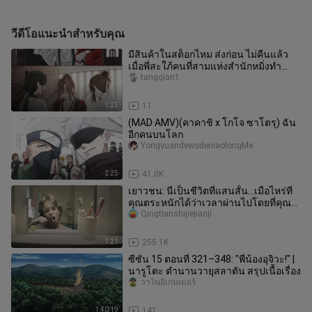
วีดีโอแนะนำสำหรับคุณ
มีสินค้าในสต็อกไหม ส่งก่อน ไม่คืนแล้ว
เมื่อพี่สะใภ้คนที่สามแห่งสำนักหมิ่งทำ
อาหาร…
tangqian1
1:23
11
(MAD·AMV)(คาคาชิ x โกโจ ซาโตรุ) ฉัน
อีกคนบนโลก
YongyuandewodeniaolongMe
2:25
41.0K
เยาวชน: นี่เป็นชีวิตที่แสนสั้น...เมื่อไหร่ที่
คุณตระหนักได้ว่าเวลาผ่านไปโดยที่คุณ
ไม่รู้ตัว?
Qingtianshijiejianji
1:21
255.1K
ซีซั่น 15 ตอนที่ 321–348: "พี่น้องอุจิวะ!" |
นารูโตะ ตำนานวายุสลาตัน สรุปเนื้อเรื่อง
วาโนอิเกมเมอร์
1:40:19
141