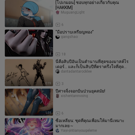
[โปเกมอน] ชอบทุกอย่างเกี่ยวกับคุณ
[HAKKIM]
MuguangLight
1:01
6
“มือปราบเหรียญทอง”
gangshao
1:14
18
นี่คือสิบปีอันเป็นตำนานที่สุดของมาสค์ไร
เดอร์… และก็เป็นสิบปีที่ตราตรึงใจที่สุด
ด้วย
dantadantarocklee
0:19
3
ปีศาจจิ้งจอกปั่นป่วนยุคสมัย!
xishentannvxing
1:56
6
ซื่อเหลียน: ชุดที่คุณเพื่อนให้มานี่เหมาะ
มากเลย～
Yayi-jintianyougeleme