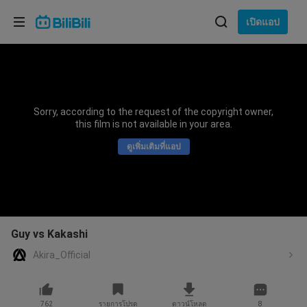
เลือกภาษา
เปิดแอป
English
ภาษา: ภาษาไทย
ภาษาไทย
Sorry, according to the request of the copyright owner,
เข้าสู่
this film is not available in your area.
Tiếng Việt
ระบบ
ดูเพิ่มเติมที่แอป
Bahasa Indonesia
Bahasa Melayu
Guy vs Kakashi
Akira_Official
762
รายการโปรด
ดาวน์โหลด
8