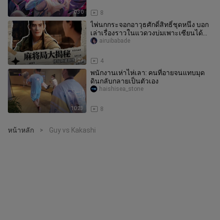
0:30
8
ไพ่นกกระจอกอาวุธศักดิ์สิทธิ์ชุดหนึ่ง บอก
เล่าเรื่องราวในแวดวงบ่มเพาะเซียนได้
อย่างทะลุปรุโปร่ง
airuibabade
1:29
4
พนักงานเห่าไห่เลา: คนที่อายจนแทบมุด
ดินกลับกลายเป็นตัวเอง
haishisea_stone
10:23
8
หน้าหลัก
Guy vs Kakashi
>