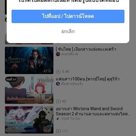
1:01:35
36.5K
ไปที่แอป / ไปดาวน์โหลด
รักรักรักรักเธอหมดหัวใจจากแฟน
สาว100คน [พากย์ไทย] ต่อต้านยาหรอ
ทีมพากย์นะจ๊ะ
ยกเลิก
2:16
28
[ ซับไทย ] เงือกสาวแห่งทะเลเศร้า
ละครสั้น Ai
47:13
5.4K
แฟนสาว100คน [พากย์ไทย] คุสุริจ้า
ทีมพากย์นะจ๊ะ
2:55
80
อยากเล่า Wistoria Wand and Sword
Season 2 ตำนานดาบและคทาแห่งวิสตอ
เรีย พลังเวทมนตร์แห่งความกล้า
Vind To Go
20:53
111