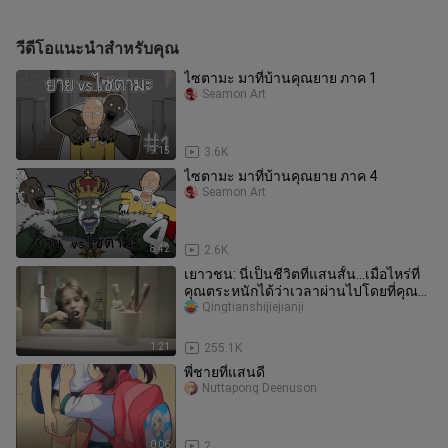
วีดีโอแนะนำสำหรับคุณ
ไซตามะ มาที่บ้านคุณยาย ภาค 1
Seamon Art
9:15
3.6K
ไซตามะ มาที่บ้านคุณยาย ภาค 4
Seamon Art
8:42
2.6K
เยาวชน: นี่เป็นชีวิตที่แสนสั้น...เมื่อไหร่ที่
คุณตระหนักได้ว่าเวลาผ่านไปโดยที่คุณ
ไม่รู้ตัว?
Qingtianshijiejianji
1:21
255.1K
พี่ชายที่แสนดี
Nuttapong Deenuson
0:06
2