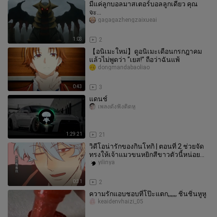
มีแค่ลูกบอลมาสเตอร์บอลลูกเดียว คุณ
จะ…
gagagazhengzaixueai
1:03
2
【อนิเมะใหม่】ดูอนิเมะเดือนกรกฎาคม
แล้วไม่พูดว่า “เยส!” ถือว่าฉันแพ้
dongmandabaoliao
0:43
3
แดนช์
เพลงดังฟังติดหู
1:29:21
21
วิดีโอน่ารักของกินโทกิ | ตอนที่ 2 ช่วยจัด
ทรงให้เจ้าแมวขนหยิกสีขาวตัวนี้หน่อย
นะ【บูมเมงสนับสนุน】
yilinya
0:31
2
ความรักแอบชอบที่โป๊ะแตก,,,,,, ชิ่นชิ่นหูหู
keaidenvhaizi_05