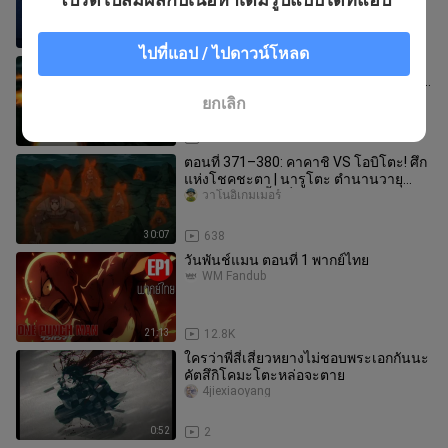
0:24
33.2K
ไปที่แอป / ไปดาวน์โหลด
ตอนที่ 381–390: โอบิโตะกลับใจ! จุด
เปลี่ยนของมหาสงครามนินจา | นารูโตะ
ตำนานวายุสลาตัน สรุปเนื้อเรื่อง
วาโนอิเกมเมอร์
ยกเลิก
21:53
782
ตอนที่ 371–380: คาคาชิ VS โอบิโตะ! ศึก
แห่งโชคชะตา | นารูโตะ ตำนานวายุ
สลาตัน สรุปเนื้อเรื่อง
วาโนอิเกมเมอร์
30:07
638
วันพันช์แมน ตอนที่ 1 พากย์ไทย
WM Fandub
21:13
12.8K
ใครว่าพี่สี่เสี่ยวหยางไม่ชอบพระเอกกันนะ
คัตสึกิโคมะโตะหล่อจะตาย
4jiexiaoyang
0:52
2