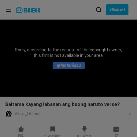
เลือกภาษา
เปิดแอป
English
ภาษา: ภาษาไทย
ภาษาไทย
Sorry, according to the request of the copyright owner,
เข้าสู่
this film is not available in your area.
Tiếng Việt
ระบบ
ดูเพิ่มเติมที่แอป
Bahasa Indonesia
Bahasa Melayu
Saitama kayang labanan ang buong naruto verse?
Akira_Official
862
รายการโปรด
ดาวน์โหลด
67