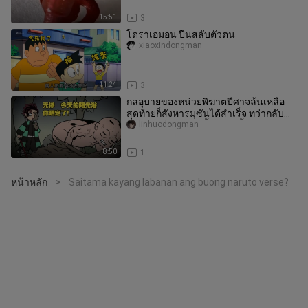
15:51
3
โดราเอมอน·ปืนสลับตัวตน
xiaoxindongman
11:24
3
กลอุบายของหน่วยพิฆาตปีศาจล้นเหลือ
สุดท้ายก็สังหารมุซันได้สำเร็จ ทว่ากลับ
ต้องเผชิญกับความสิ้นหวังครั้
linhuodongman
8:50
1
หน้าหลัก
Saitama kayang labanan ang buong naruto verse?
>