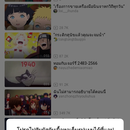
“เรื่องการขายเครื่องมือนินจาหกวิถีทุกวัน”
lixi___ihunda
1:00
28.7K
“กระดิกสุนัขแล้วคุณจะจมน้ำ”
tongtongtibuqijin
0:55
87.2K
ทอมกับเจอร์รี่ 2483-2566
nayuzhedemiaomiao
0:35
91.2K
ฉันไม่สามารถอธิบายได้ตอนนี้
yanzhongzhiyouliuhua
0:36
349.7K
การเดินทางเพื่อพิชิตโลกตั้งแต่เริ่มต้น!
yulindongm___i___i
โปรดไปสัมผัสกับเนื้อหาเต็มรูปแบบได้ที่แอป