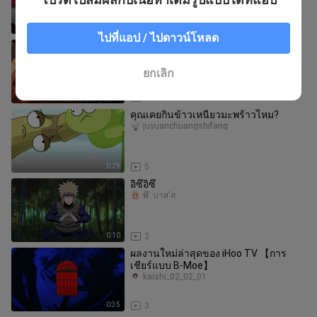
0:36
4
ไปที่แอป / ไปดาวน์โหลด
BB
Ratthachai Jaroenchai
ยกเลิก
0:22
25
คุณเคยกินข้าวเหนียวมะพร้าวไหม?
juyuanchuangshifang
0:29
5
อิซึอิซึ
พี่' บาส'ส
0:10
2
ผลงานใหม่ล่าสุดของ iHoo TV 【การ
เชียร์แบบ B-Moe】
kaishi_02_02_01
0:35
3