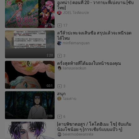
อูเทน่า | ตอนที่ 20 - วากาบะที่เบ่งบาน [ซับ
ไทย]
JOEL โจหัดแปล
23:29
17
ลวี่ลั่วปะทะจงเสินซือ สรุปแล้วจะหนีรอด
ได้ไหม
minfeimanguan
2:20
3
ครั้งสุดท้ายที่ได้มองใบหน้าของคุณ
lianyuxiaokun
0:31
3
สนุก
โอมค่าบ
0:09
6
[ดาบพิฆาตอสูร / โคโตฮิเมะ โช] จับแก้ม
น้องโชน้อย ๆ [การเชียร์แบบแบ๊ว ๆ]
beiermodewanrela