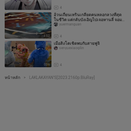
0:34
4
อ้วนเถี่ยนเหรินเกลียดคนหลอกลวงที่สุด
ในชีวิต แต่กลับบังเอิญไปเจอหานลี่ จอม
หลอกลวงตัวใหญ่เข้าให้!
yuermanguan
3:52
4
เมื่อสิงโตเชิดพบกับสายฟูจิ
senyuexiaoqilin
0:36
4
หน้าหลัก
LAKLAKAYAN'S[2023.2160p.BluRay]
>