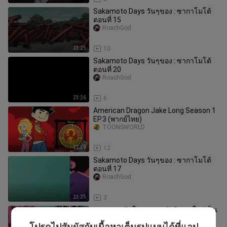
Sakamoto Days วันๆของ : ซากาโมโต้
ตอนที่ 15
RoachGod
23:25
10
Sakamoto Days วันๆของ : ซากาโมโต้
ตอนที่ 20
RoachGod
23:26
6
American Dragon Jake Long Season 1
EP.3 (พากย์ไทย)
TOONSWORLD
22:39
12
Sakamoto Days วันๆของ : ซากาโมโต้
ตอนที่ 17
RoachGod
23:25
3
ความประทับใจแรกของอัศวินคนใหม่เป็น
แบบนี้:
โปรดไปสัมผัสกับเนื้อหาเต็มรูปแบบได้ที่แอป
_______victor_01