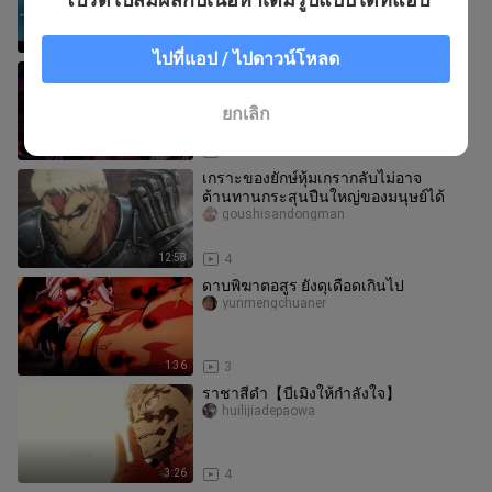
12:17
2
ไปที่แอป / ไปดาวน์โหลด
ตอนล่าสุดของ “ปิศาจแห่งทุ่งหญ้า” หลี่
เถียนซิงปรากฏตัวเพื่อขัดขวางฉินมู่ไม่ให้
ช่วยเหลือฮ่องเต้
irwin_melton
ยกเลิก
3:29
3
เกราะของยักษ์หุ้มเกรากลับไม่อาจ
ต้านทานกระสุนปืนใหญ่ของมนุษย์ได้
goushisandongman
12:58
4
ดาบพิฆาตอสูร ยังดุเดือดเกินไป
yunmengchuaner
1:36
3
ราชาสีดำ【บีเมิงให้กำลังใจ】
huilijiadepaowa
3:26
4