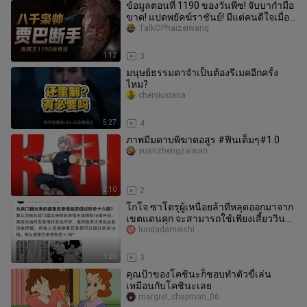
ข้อมูลตอนที่ 1190 ของวันพีซ! จับบากำมือ
ขาด! แปดพยัคฆ์ราชันย์! มีแต่คนดีใจเมื่อ
เขาตาย วันพีซ ![การเชี
TalkOPhaizeiwang
1:12
3
มนุษย์ธรรมดาจำเป็นต้องรีเมคอีกครั้ง
ไหม?
chenjiuxiana
5:27
4
ภาพมีมดาบพิฆาตอสูร #ฟินเต็มๆ#1.0
yuanzhengzaiwan
2:10
2
โกโจ ซาโตรุผู้เหนื่อยล้าที่หลุดออกมาจาก
เขตแดนคุก จะสามารถใช้เพียงเสี้ยววินา
ทีสังหารสึม่า ริกะได้หรือ
luodadameishi
1:20
3
คุณป้าของโคชินะก็ชอบทำตัวขี้เล่น
เหมือนกับโคชินะเลย
margret_chapman_06