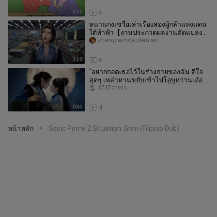
3:30
6
หนานกงเชวี่ยเล่าเรื่องสองผู้กล้าแห่งแดน
ใต้ท้าฟ้า【งานประกวดผลงานดัดแปลง
อย่างเป็นทางการของชาวบ้าน】
zhengzaimoyudemiao
1:26
6
“อยากกอดเธอไว้ในร่างกายของฉัน ดีใจ
สุดๆ เหล่าหานขยับเข้าไปโอบหว่านเอ๋อร์
ไว้ในอ้อมแขน ควรทำแบบนี้ตั้งน
3737chess
0:44
4
หน้าหลัก
Sonic Prime 2 Situation: Grim (Filipino Dub)
>