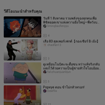
วีดีโอแนะนำสำหรับคุณ
วันที่ 1 สิงหาคม รวมพลังของทุกคนเพื่อ
พิชิตยอดเขาแห่งความยิ่งใหญ่—พี่หวังบน
จักรยาน:
limingbaofengyu
1:35
4
เสือ 83 สุดเพอร์เฟกต์【กองเชียร์ B เมิ่ง】
chaofan13
0:35
3
ดูเหมือนโนบิตะจะดื้อซน ทว่าแท้จริงกลับ
แฝงไว้ด้วยความเป็นผู้ชายหัวใจโอบอ้อม
อารีที่ผู้ใหญ่ขาดหายไป
fanzhuanjuanlijun
3:24
5
Popeye ตอน ข้าไม่กลัวหรอก!
DewFlix
6:03
22