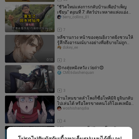
“ชีวิตใหม่แห่งการกลับบ้านเพื่อบำเพ็ญ
เซียน” ตอนที่ 7: สัตว์ประหลาดแห่งแอ่งน้ำ
ศักดิ์สิทธิ์ก่อความวุ่นว
berry_collins_01
2:24
7
หลี่ซานกวง หน้าของคุณยิ่งวาดยิ่งชวนให้
รู้สึกถึงอารมณ์บางอย่างที่อธิบายไม่ถูก…
dokey_ee
0:10
2
😍กงสุ่ยหมิงหวัง เว่ยถ่า😍
CME6dashenquan
3:10
3
บ้านไหนขาดลำโพงก็ซื้อโทคิมิจิ ยูจินกลับ
ไปเล่นได้ หรือใครขาดคนโง่ก็โอเคเหมือน
กัน【การเชียร์แบบ B เมิง】
woshishangdia
0:38
4
“ชีวิตของพวกแกไม่ร้องตะโกนบ้างเลย
หรือ!” ฉากเด็ดขึ้นหิ้งของโจ๊กเกอร์บัคกี้
โปรดไปสัมผัสกับเนื้อหาเต็มรูปแบบได้ที่แอป
xuanzhicc