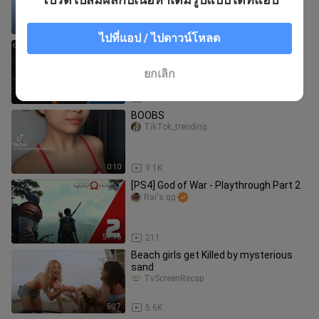
9:24
2.4K
ไปที่แอป / ไปดาวน์โหลด
[PS4] God of War: Ragnarok -
Playthrough Part 20
Rai's.gg
ยกเลิก
1:00:11
486
BOOBS
TikTok_trending
0:10
9.1K
[PS4] God of War - Playthrough Part 2
Rai's.gg
57:16
211
Beach girls get Killed by mysterious
sand
TvScreenRecap
5:37
5.6K