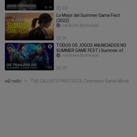
13:14
221
Lo Mejor del Summer Game Fest
(2022)
Joe Burns (Burnsaga)
8:33
26
TODOS OS JOGOS ANUNCIADOS NO
SUMMER GAME FEST | Summer of
Gaming 2022
Joe Burns (Burnsaga)
7:55
35
หน้าหลัก
THE CALLISTO PROTOCOL Cinematic Game Movie
>