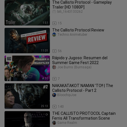
The Callisto Protocol - Gameplay
Trailer [HD 1080P]
bili_1643133262
1:51
15
The Callisto Protocol Review
Techno Animetuber
11:01
56
Rápido y Jugoso: Resumen del
Summer Game Fest 2022
Joe Burns (Burnsaga)
4:30
7
NAKAKATAKOT NAMAN 'TO!! | The
Callisto Protocol - Part 2
BloochipJoe
25:13
140
THE CALLISTO PROTOCOL Captain
Ferris All Transformation Scene
Game Realm