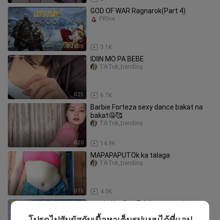
GOD OF WAR Ragnarok(Part 4)
PKlive
2:25:38
3.1K
IDIIN MO PA BEBE
TikTok_trending
0:25
6.7K
Barbie Forteza sexy dance bakat na
bakat🤤🥰
TikTok_trending
0:20
14.9K
MAPAPAPUTOk ka talaga
TikTok_trending
0:15
4.3K
movie Netflix - Exit korean toxic gas
trending movie #BilibiliAniSummerFair
โปรดไปสัมผัสกับเนื้อหาเต็มรูปแบบได้ที่แอป
TvScreenRecap