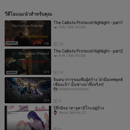
วีดีโอแนะนำสำหรับคุณ
The Callisto Protocol Highlight - part1
FUN TIME ROOM
1:03
75
The Callisto Protocol Highlight - part2
FUN TIME ROOM
0:39
10
จินตนาการของทีมผู้สร้าง ‘ฝ่ามือเทพยุทธ์
เซียนเจ้า’ นั้นช่างน่าทึ่งจริงๆ!
haiwaisanxiuxiaod
0:30
5
รู้สึกอิจฉาฮาจูคามิโกะอยู่บ้าง
devon_barnes_02
1:24
5