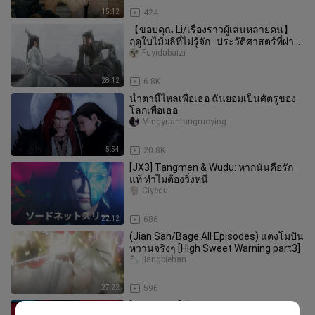
15:12
424
【ขอบคุณ Li/เรื่องราวผู้เล่นหลายคน】
ฤดูใบไม้ผลิที่ไม่รู้จัก · ประวัติศาสตร์ที่ผ่าน
มา
Fuyidabaizi
28:12
6.8K
น้ำตานี้ไหลเพื่อเธอ ฉันยอมเป็นศัตรูของ
โลกเพื่อเธอ
Mingyuantangruoying
5:54
20.8K
[JX3] Tangmen & Wudu: หากนั่นคือรัก
แท้ ทำไมต้องวิ่งหนี
Ciyedu
22:12
686
(Jian San/Bage All Episodes) แตงโมปั่น
หวานจริงๆ [High Sweet Warning part3]
jiangbiehan
27:22
596
[VOCALOID] ร้องเพลง Inferno เพลง