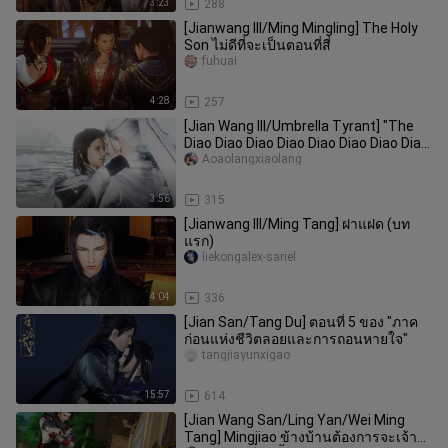
3:23
288
[Jianwang III/Ming Mingling] The Holy
Son ไม่ดีที่จะเป็นตอนที่สี่
fuhuai
4:28
257
[Jian Wang III/Umbrella Tyrant] "The
Diao Diao Diao Diao Diao Diao Diao Diao
Diao Diao Diao Diao" วั
Aoaolangxiaolang
3:56
315
[Jianwang III/Ming Tang] ฝาแฝด (บท
แรก)
liekongalex-sariel
4:04
336
[Jian San/Tang Du] ตอนที่ 5 ของ "ภาค
ก่อนแห่งชีวิตลอยและการถอนหายใจ"
tangjiayunxigao
15:57
614
[Jian Wang San/Ling Yan/Wei Ming
Tang] Mingjiao ข้างบ้านต้องการจะเจ้าชู้