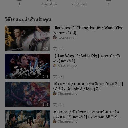
4
รายการโปรด
ดาวน์โหลด
1
วีดีโอแนะนำสำหรับคุณ
[Jianwang 3] Changting ช้าง Wang Xing
(รายการใหม่)
_zongrong_
10:03
166
【Jian Wang 3/Sable Pig】ความฝันนับ
พัน (ตอนที่ 1)
-daojianghu-
12:15
973
[เจี้ยนซาน / ฝันและหวนคืนมา (ตอนที่ 1)]
/ ABO / Double A / Ming Ce
Chitangjiujiu
15:18
362
[ดาบสาม / หัวใจของราชาเหมือนหัวใจ
ของฉัน (7) ตอนที่ 1] / ราชวงศ์ ABO X
ทิเบต / ราชาทั้งสามและราชินีหน
Chitangjiujiu