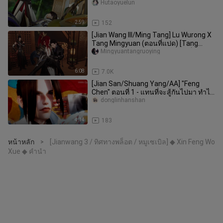
กับความรักอีกครั้ง
Hutaoyuelun
2:59
152
[Jian Wang III/Ming Tang] Lu Wurong X
Tang Mingyuan (ตอนที่แปด) [Tang
Mingyuan: Lu Wurong ฉันอยากเป็
Mingyuantangruoying
6:08
7.0K
[Jian San/Shuang Yang/AA] "Feng
Chen" ตอนที่ 1 - แทนที่จะสู้กันไปมา ทำไม
ไม่อยู่กับฉัน
donglinhanshan
4:14
183
หน้าหลัก
[Jianwang 3 / ทิศทางพล็อต / หมูเซเบิล] ◆ Xin Feng Wo
>
Xue ◆ คำนำ