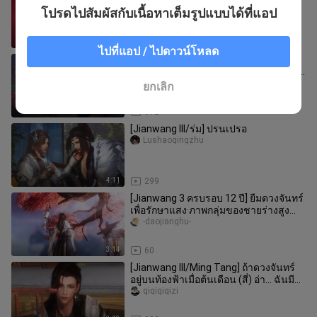
ประกอบ Promare: Galo-hen
โปรดไปสัมผัสกับเนื้อหาเต็มรูปแบบได้ที่แอป
Xuexue3747
27:47
1.2K
ไปที่แอป / ไปดาวน์โหลด
【Jianwang 3/11th Anniversary/Ming
Tang Group】Ming Tang พันธมิตรขาย
หมด
Mingyuantangruoying
ยกเลิก
2:03
612
[Jianwang III/ร่ม] ปรนเปรอ
Lushaoqingzhu
4:11
299
[Jianwang 3 ครบรอบ 12 ปี] ยืมดวงจันทร์
เพื่อรักษาแสง·ภาพกลุ่มของชายร่างสูง
ของทุกโรงเรียน
-daojianghu-
3:14
60
[Jianwang III/Ming Tang] ถ้าดวงจันทร์
อยู่บนท้องฟ้าเมื่อต้นเดือน (สี่) อ่า... ฉันมี
แมว?
qiqiqiqizi