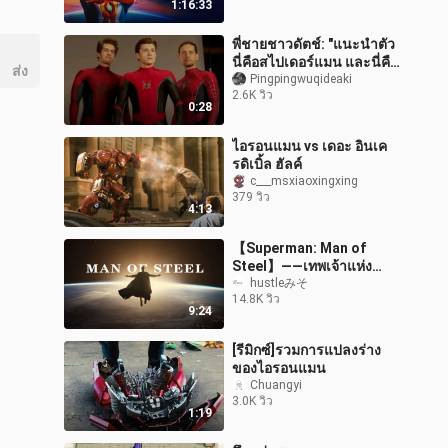
1:16:33
พี่ชายชาวดัตช์: "แนะนำตัว
นี่คือสไปเดอร์แมน และนี่คือ
ส่ง
 
สไปเดอร์แมน!"
Pingpingwuqideaki
2.6K วิว
0:28
ไอรอนแมน vs เดอะ อินเค
รดิเบิ้ล ฮัลค์
c___msxiaoxingxing
379 วิว
4:13
【Superman: Man of
Steel】——เทพเจ้าแห่ง
มนุษยชาติ
hustleみそ
14.8K วิว
9:24
[รีมิกซ์]รวมการแปลงร่าง
ของไอรอนแมน
Chuangyi
3.0K วิว
1:19