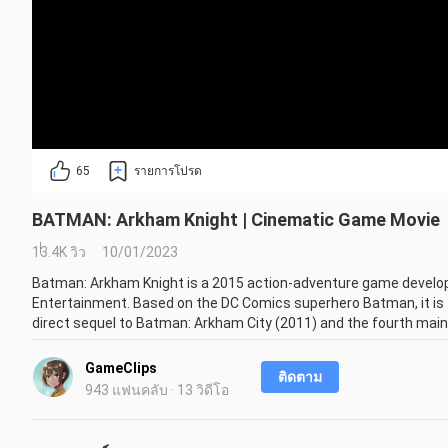
65
รายการโปรด
BATMAN: Arkham Knight | Cinematic Game Movie
13.4K วิว
10/01/2023
Batman: Arkham Knight is a 2015 action-adventure game develope
Entertainment. Based on the DC Comics superhero Batman, it is 
direct sequel to Batman: Arkham City (2011) and the fourth main i
Ball and Martin Lancaster, Arkham Knight is inspired by the long
Arkham City, the game's main storyline follows Batman as he co
GameClips
ติดตาม
caused a citywide evacuation. Scarecrow, with the help of the mys
943 แฟนคลับ · 13 วิดีโอ
attempt to finally destroy Batman.

The game is presented from a third-person perspective, with a pr