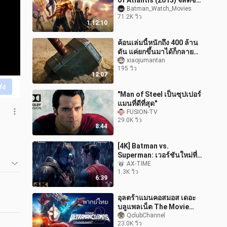
of Atlantis (2015) จัสติซ
ลีก : ศึกชิงบัลลังก์เจ้าสมุทร
Batman_Watch_Movies
71.2K วิว
[พากย์ไทย]
1:12:10
ค้อนเล่มนี้หนักถึง 400 ล้าน
ตัน แค่ยกขึ้นมาได้ก็กลาย
เป็นเทพ! “ธอร์: เทพเจ้า
xiaojumantan
195 วิว
สายฟ้า”
12:07
ส่ง
"Man of Steel เป็นซุปเปอร์
แมนที่ดีที่สุด"
FUSION-TV
29.0K วิว
8:44
[4K] Batman vs.
Superman: เวอร์ชันใหม่ที่
คุณไม่เคยเห็น~
AX-TIME
1.3K วิว
6:39
อุลตร้าแมนคอสมอส เดอะ
บลูแพลเน็ต The Movie
(พากย์ไทย)
QclubChannel
23.0K วิว