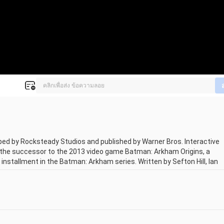
d by Rocksteady Studios and published by Warner Bros. Interactive 
the successor to the 2013 video game Batman: Arkham Origins, a 
nstallment in the Batman: Arkham series. Written by Sefton Hill, Ian 
-running comic book mythos. Set nine months after the events of 
nfronts Scarecrow, who has launched an attack on Gotham City and 
terious Arkham Knight, plots to unite all of Gotham's criminals in an 
imary focus on Batman's melee combat, stealth abilities, detective 