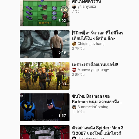
ศึกแห่งศตวรรษ
yitianyouxi
7 วิว
3:02
[รีมิกซ์]คาร์ล-เอล ที่ไม่มีใคร
เทียบได้ใน <จัสติน ลีก>
Chiqingjuzhang
3.7K วิว
6:49
เพราะเราคืออเวนเจอร์ส!
Manweiyingxiongv
3.8K วิว
2:33
ซับไทย Batman เจอ
Batman หนุ่ม ความฮาจึง
บังเกิด
SummerIsComing
1.1K วิว
1:57
ตัวอย่างหนัง Spider-Man 3
ปี 2007 ของโทบี้ แม็กไกวร์
diehaimenghua