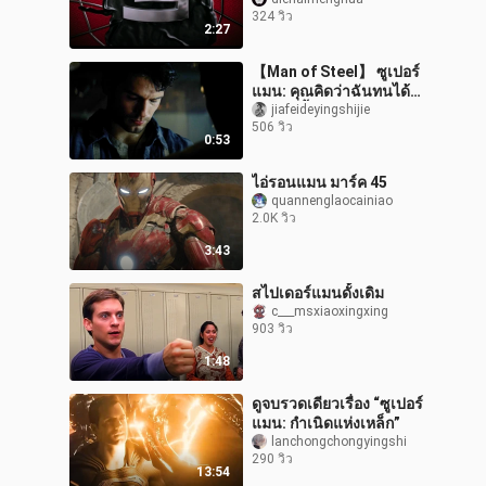
324 วิว
2:27
【Man of Steel】 ซูเปอร์
แมน: คุณคิดว่าฉันทนได้
แล้วใช่มั้ยล่ะ?
jiafeideyingshijie
506 วิว
0:53
ไอ่รอนแมน มาร์ค 45
quannenglaocainiao
2.0K วิว
3:43
สไปเดอร์แมนดั้งเดิม
c___msxiaoxingxing
903 วิว
1:48
ดูจบรวดเดียวเรื่อง “ซูเปอร์
แมน: กำเนิดแห่งเหล็ก”
lanchongchongyingshi
290 วิว
13:54