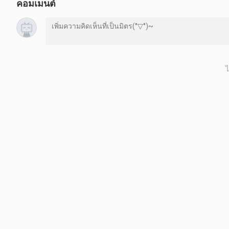
คอมเมนต์
skills, and gadgets. Batman can freely move around the open worl
missions, and unlocking new areas by progressing through the ma
side missions away from the main story to unlock additional con
together against numerous foes while avoiding damage, while st
and the environment to silently eliminate enemies. Arkham Knight 
transportation, puzzle solving and combat.
ห้ามทำซ้ำหรือดัดแปลงโดยไม่ได้รับอนุญาตจากครีเอเตอร์
ไ