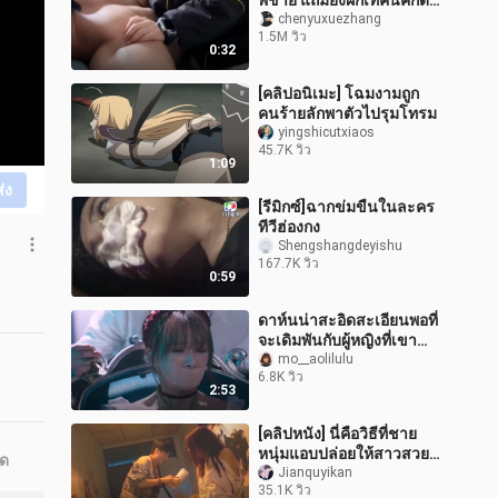
พี่ชาย แถมยังฝึกเทคนิคกัดพี่
ชายอย่างจริงจังอีก!
chenyuxuezhang
1.5M วิว
0:32
[คลิปอนิเมะ] โฉมงามถูก
คนร้ายลักพาตัวไปรุมโทรม
yingshicutxiaos
45.7K วิว
1:09
ส่ง
[รีมิกซ์]ฉากข่มขืนในละคร
ทีวีฮ่องกง
Shengshangdeyishu
167.7K วิว
0:59
ดาห์นน่าสะอิดสะเอียนพอที่
จะเดิมพันกับผู้หญิงที่เขา
ชอบ
mo__aolilulu
6.8K วิว
2:53
[คลิปหนัง] นี่คือวิธีที่ชาย
หนุ่มแอบปล่อยให้สาวสวย
ุด
หนี
Jianquyikan
35.1K วิว