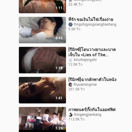
22.4K วิว
1:11
ที่รัก ขอเงินไม่ใช่เรื่องง่าย
Yingshigongxiangtiantang
5.5K วิว
0:42
[รีมิกซ์]โดนวางยาและบาด
เจ็บใน <Lies of The
Femininity>
Xinzheyingshi
12.0K วิว
1:18
[รีมิกซ์]ฉากลักพาตัวในหนัง
Riyuemingmei
251.5K วิว
1:41
ภาพยนตร์|กิ๊กกันในออฟฟิศ
Sisigengjiankang
112.0K วิว
1:29