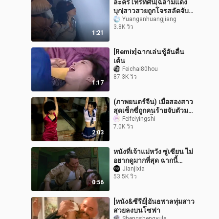
ละครโทรทัศน์|ฉลามแดง
บุก|สาวสวยถูกโจรสลัดจับ
ตัว
Yuanganhuangjiang
3.8K วิว
1:21
[Remix]ฉากเล่นชู้อันตื่น
เต้น
Feichai80hou
87.3K วิว
1:17
(ภาพยนตร์จีน) เมื่อสองสาว
สุดเซ็กซี่ถูกคนร้ายจับตัวมา
จะเกิดอะไรขึ้น
Feifeiyingshi
7.0K วิว
2:03
หนังที่เจ้าแม่หวัง ซู่เซียน ไม่
อยากดูมากที่สุด ฉากนี้
สะเทือนใจ!
Jianjixia
53.5K วิว
0:56
[หนัง&ซีรีย์]อันธพาลทุ่มสาว
สวยลงบนโซฟา
Shengshengyule_