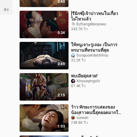
0:40
ส่ง
[รีมิกซ์]เจ้าบ่าวทนในเกี้ยว
ไม่ไหวแล้ว
Bzhangebixiaowu
343.7K วิว
0:34
ให้หนูเจาะรูเถอะ เป็นการ
ทรมานที่ทรมานที่สุด
Guoguoerdeshihou
32.2K วิว
0:49
พบเมียสุดสวย!
Xinyueyingshi
87.4K วิว
2:15
ว้าว ทักษะการแสดงของ
น้องสาวคนนี้สุดยอดมากใน
คืนนี้!! เธอแสดงได้สุดยอด
suiwen
748.8K วิว
จริงๆ!! ฉากร้องไห้ที่กินใจ
1:03
และกิน