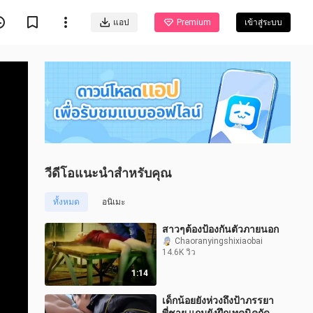
แอป
Premium
เข้าสู่ระบบ
วีดีโอแนะนำสำหรับคุณ
ทั้งหมด
อนิเมะ
สาวๆต้องป้องกันตัวภายนอก
Chaoranyingshixiaobai
14.6K วิว
1:14
เด็กน้อยยังห่วงถึงป้าภรรยา