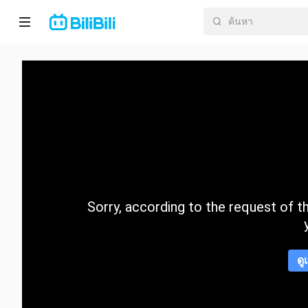
หน้า
หลัก
อนิ
เมะ
ละคร
สั้น
Sorry, according to the request of the
กำลัง
มา
แรง
ดู
หมวด
หมู่