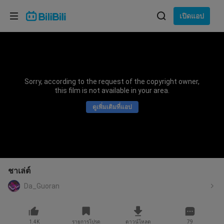
เลือกภาษา
เปิดแอป
English
ภาษา: ภาษาไทย
ภาษาไทย
Sorry, according to the request of the copyright owner,
เข้าสู่
this film is not available in your area.
Tiếng Việt
ระบบ
ดูเพิ่มเติมที่แอป
Bahasa Indonesia
Bahasa Melayu
ชาเล่ต์
Da_Guoran
1.4K
รายการโปรด
ดาวน์โหลด
79