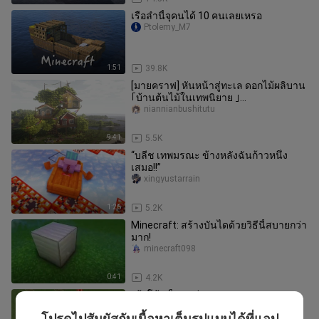
เรือลำนี้จุคนได้ 10 คนเลยเหรอ
Ptolemy_M7
1:51
39.8K
[มายคราฟ] หันหน้าสู่ทะเล ดอกไม้ผลิบาน
｢บ้านต้นไม้ในเทพนิยาย ｣
cocricot×miniaturia
niannianbushitutu
9:41
5.5K
“บลีช เทพมรณะ ข้างหลังฉันก้าวหนึ่ง
เสมอ!!”
xingyustarrain
1:26
5.2K
Minecraft: สร้างบันไดด้วยวิธีนี้สบายกว่า
มาก!
minecraft098
0:41
4.2K
เข้าโค้งเร็วมาก!
cruzazulen_
โปรดไปสัมผัสกับเนื้อหาเต็มรูปแบบได้ที่แอป