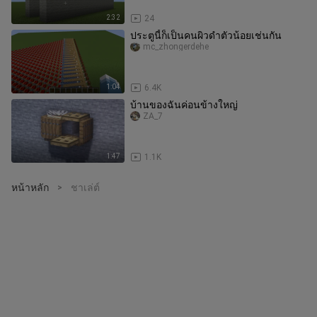
2:32
24
ประตูนี้ก็เป็นคนผิวดำตัวน้อยเช่นกัน
mc_zhongerdehe
1:04
6.4K
บ้านของฉันค่อนข้างใหญ่
ZA_7
1:47
1.1K
หน้าหลัก
ชาเล่ต์
>