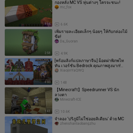
กองหลัง MC VS หุ่นต่างๆ ใครจะชนะ!
mc_fox
4:16
6.6K
เพิ่มรายละเอียดเล็กๆ น้อยๆ ให้กับกล่องไม้
ขีด!
Da_Guoran
2:58
4.9K
[พร้อมลิงก์แปลภาษาจีน] ม็อดผ่าพิภพไท
ทัน เวอร์ชัน Bedrock คุณภาพสูงมาก!
อัปเดตยักษ์สาว ยักษ์ขนาดยักษ์
XiaojinYaQWQ
4:00
148
【Minecraft】Speedrunner VS นัก
ลวงตา
Minecraft-ICE
1:43
10.6K
จำลอง ‘ปริภูมิไม่ใช่ออยลิเดียน’ ด้วย MC
zhenshanlaobangzhu