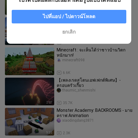
0:18
48.8K
ไปที่แอป / ไปดาวน์โหลด
[การเดินทาง] ทอม สปีด พาส
fzxiansheng123
ยกเลิก
3:42
2.5K
Minecraft : จะเห็นได้ว่าชาวบ้านวิตก
หนักมาก!
minecraft098
1:01
6.6K
【เพลงเรดสโตนเอฟเฟกต์พิเศษ】-
ครอบครัวเกี๊ยว
thaumic_shenmishi
2:07
35.7K
Monster Academy: BACKROOMS - มาย
คราฟ Animation
xiaodingdang3871
9:55
2.3K