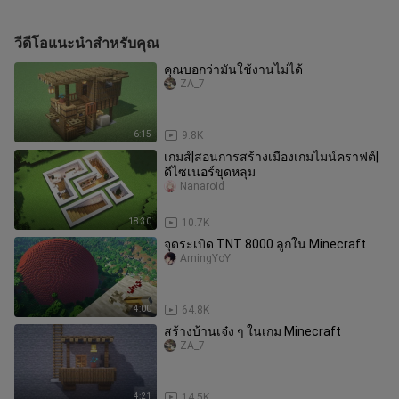
วีดีโอแนะนำสำหรับคุณ
คุณบอกว่ามันใช้งานไม่ได้
ZA_7
6:15
9.8K
เกมส์|สอนการสร้างเมืองเกมไมน์คราฟต์|
ดีไซเนอร์ขุดหลุม
Nanaroid
18:30
10.7K
จุดระเบิด TNT 8000 ลูกใน Minecraft
AmingYoY
4:00
64.8K
สร้างบ้านเจ๋ง ๆ ในเกม Minecraft
ZA_7
4:21
14.5K