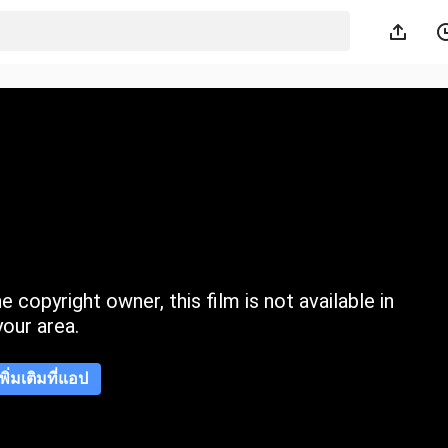
 copyright owner, this film is not available in
your area.
เพิ่มเติมที่แอป