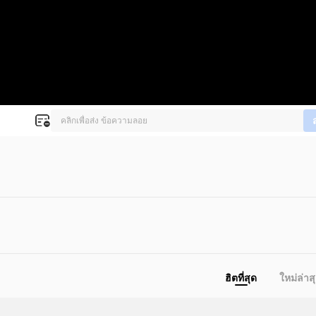
ฮิตที่สุด
ใหม่ล่าส